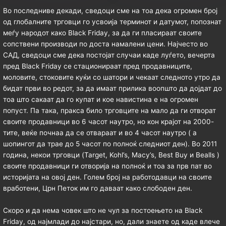
Во последниве декади, сведоци сме на тоа дека огромен број
од глобалните трговци го усвоија терминот и датумот, попознат
меѓу народот како Black Friday, за да ги пласираат своите
сопствени производи по доста намалени цени. Најчесто во
САД, сведоци сме дека постојат случаи каде луѓето, вечерта
пред Black Friday се стационираат пред продавниците,
моловите, стоковите куќи со шатори и чекаат следното утро да
бидат први во редот, за да имаат прилика воопшто да дојдат до
тоа што сакаат да го купат и кое навистина е на огромен
попуст. Па така, пракса било трговците на мало да ги отворат
своите продавници во 6 часот наутро, но кон крајот на 2000-
тите, веќе почнаа да се отвараат и во 4 часот наутро ( а
шопингот да трае до 5 часот по полноќ следниот ден). Во 2011
година, некои трговци (Target, Kohl’s, Macy’s, Best Buy и Bealls )
своите продавници ги отворија на полноќ и тоа за прв пат во
историјата на овој ден. Голем број на работодавци на своите
вработени, Црн Петок им го даваат како слободен ден.
Скоро и да нема човек што не чул за постоењето на Black
Friday, од најмлади до најстари, но, дали знаете од каде влече