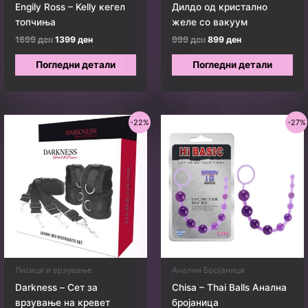
Engily Ross – Kelly кегел
Дилдо од кристално
топчиња
желе со вакуум
Original
Current
Original
Current
1699
ден
1399
ден
999
ден
899
ден
price
price
price
price
was:
is:
was:
is:
Погледни детали
Погледни детали
1699 ден.
1399 ден.
999 ден.
899 ден.
-22%
-27%
Лисици и врзување
Анални Бројаници
Darkness – Сет за
Chisa – Thai Balls Анална
врзување на кревет
бројаница