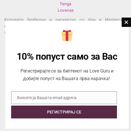
Tenga
Lovense
Купувајте безбедно и дискретно со Visa и Mastercard
Cl
платежните картички. Секоја трансакција е овозможена од
th
CaSys системот за безбедно плаќање.
mo
10% попуст само за Вас
Регистрирајте се за билтенот на Love Guru и
добијте попуст на Вашата прва нарачка!
Центар за корисници
Внесете ја Вашата email адреса
Тел:
076945497; 076945498
Email
Email:
contact@loveguru.mk
РЕГИСТРИРАЈ СЕ
Пон – Пет: 10-21
Саб – Нед: 10-18