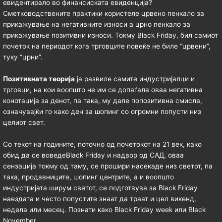
евидентирало во финансиската евиденција?
Сметководствените практики користеле црвено пенкало за
прикажување на негативните износи а црно пенкало за
прикажување позитивни износи. Токму Black Friday, бил самиот
почеток на периодот кога трговците повеќе не биле “црвени”,
туку “црни”.
Позитивната теорија
ја развиле самите индустријалци и
трговци, на кои воопшто не им се допаѓала оваа негативна
конотација за денот, па така, му дале попозитивна смисла,
означувајќи го како ден за шопинг со огромни попусти низ
целиот свет.
Со текот на годините, поточно од почетокот на 21 век, како
обид да се воведеBlack Friday и надвор од САД, оваа
сензација токму од таму, се прошири насекаде низ светот, па
така, продавниците, шопинг центрите, а и воопшто
индустријата ширум светот, се подготвува за Black Friday
наездата и често попустите знаат да траат и цел викенд,
недела или месец. Познати како Black Friday week или Black
November.