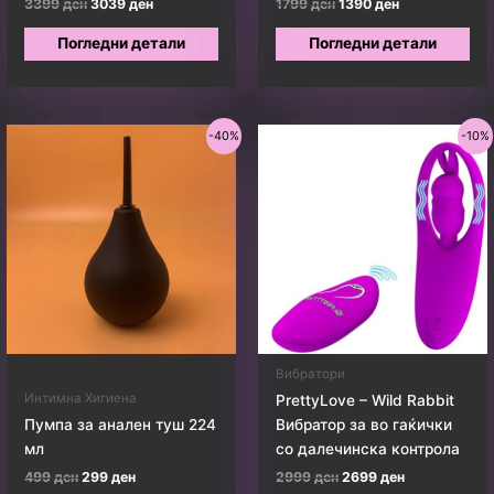
Original
Current
Original
Current
3399
ден
3039
ден
1799
ден
1390
ден
price
price
price
price
was:
is:
was:
is:
Погледни детали
Погледни детали
3399 ден.
3039 ден.
1799 ден.
1390 ден.
-40%
-10%
Вибратори
Интимна Хигиена
PrettyLove – Wild Rabbit
Пумпа за анален туш 224
Вибратор за во гаќички
мл
со далечинска контрола
Original
Current
Original
Current
499
ден
299
ден
2999
ден
2699
ден
price
price
price
price