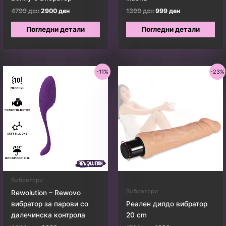
Original
Current
Original
Current
4799
ден
2900
ден
1399
ден
999
ден
price
price
price
price
was:
is:
was:
is:
Погледни детали
Погледни детали
4799 ден.
2900 ден.
1399 ден.
999 ден.
-11%
-23%
Вибратори
Вибратори
Rewolution – Rewovo
вибратор за парови со
Реален дилдо вибратор
далечинска контрола
20 cm