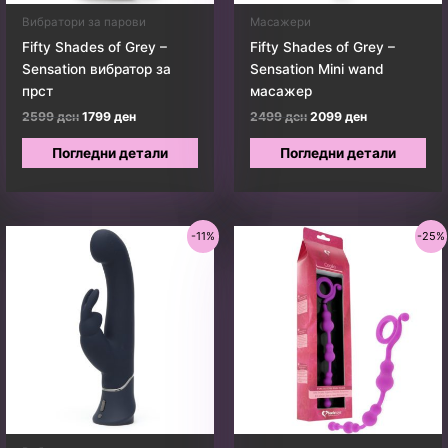
Вибратори за парови
Масажери
Fifty Shades of Grey –
Fifty Shades of Grey –
Sensation вибратор за
Sensation Mini wand
прст
масажер
Original
Current
Original
Current
2599
ден
1799
ден
2499
ден
2099
ден
price
price
price
price
was:
is:
was:
is:
Погледни детали
Погледни детали
2599 ден.
1799 ден.
2499 ден.
2099 ден.
-11%
-25%