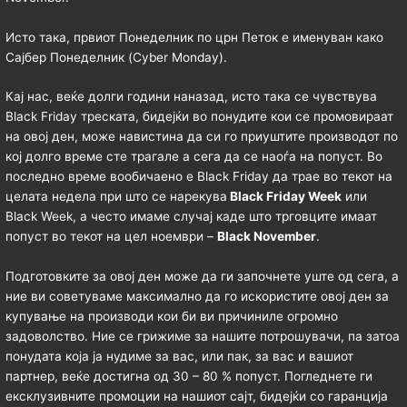
Исто така, првиот Понеделник по црн Петок е именуван како
Сајбер Понеделник (Cyber Monday).
Кај нас, веќе долги години наназад, исто така се чувствува
Black Friday треската, бидејќи во понудите кои се промовираат
на овој ден, може навистина да си го приуштите производот по
кој долго време сте трагале а сега да се наоѓа на попуст. Во
последно време вообичаено е Black Friday да трае во текот на
целата недела при што се нарекува
Black Friday Week
или
Black Week, а често имаме случај каде што трговците имаат
попуст во текот на цел ноември –
Black November
.
Подготовките за овој ден може да ги започнете уште од сега, а
ние ви советуваме максимално да го искористите овој ден за
купување на производи кои би ви причиниле огромно
задоволство. Ние се грижиме за нашите потрошувачи, па затоа
понудата која ја нудиме за вас, или пак, за вас и вашиот
партнер, веќе достигна од 30 – 80 % попуст. Погледнете ги
ексклузивните промоции на нашиот сајт, бидејќи со гаранција