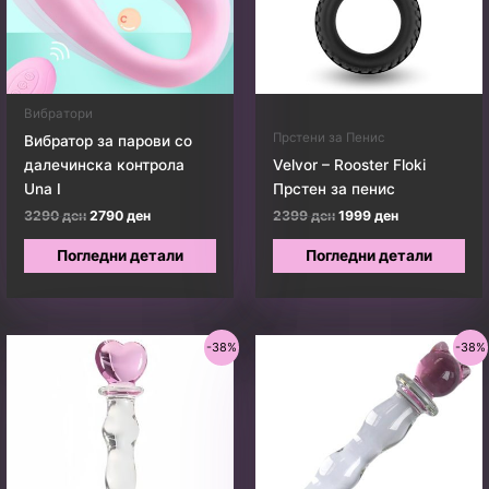
Вибратори
Прстени за Пенис
Вибратор за парови со
далечинска контрола
Velvor – Rooster Floki
Una I
Прстен за пенис
Original
Current
Original
Current
3290
ден
2790
ден
2399
ден
1999
ден
price
price
price
price
was:
is:
was:
is:
Погледни детали
Погледни детали
3290 ден.
2790 ден.
2399 ден.
1999 ден.
-38%
-38%