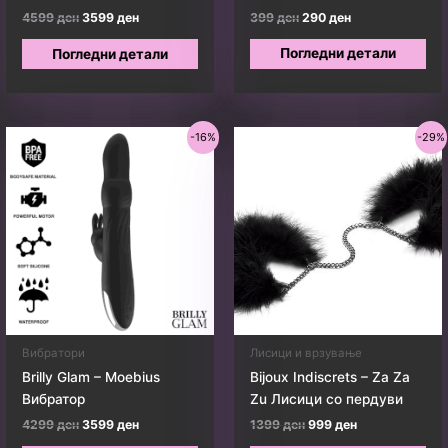
Original
Current
Original
Current
4599
ден
3599
ден
399
ден
290
ден
price
price
price
price
was:
is:
was:
is:
Погледни детали
Погледни детали
4599 ден.
3599 ден.
399 ден.
290 ден.
-16%
-29%
Вибратори
Лисици и врзување
Brilly Glam – Moebius
Bijoux Indiscrets – Za Za
Вибратор
Zu Лисици со пердуви
Original
Current
Original
Current
4299
ден
3599
ден
1399
ден
999
ден
price
price
price
price