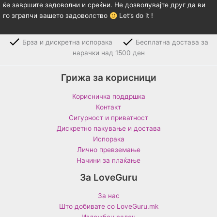
ќе завршите задоволни и среќни. Не дозволувајте друг да ви
го зграпчи вашето задоволство
Let’s do it !
Брза и дискретна испорака
Бесплатна достава за
нарачки над 1500 ден
Грижа за корисници
Корисничка поддршка
Контакт
Сигурност и приватност
Дискретно пакување и достава
Испорака
Лично превземање
Начини за плаќање
За LoveGuru
За нас
Што добивате со LoveGuru.mk
Изложбен салон