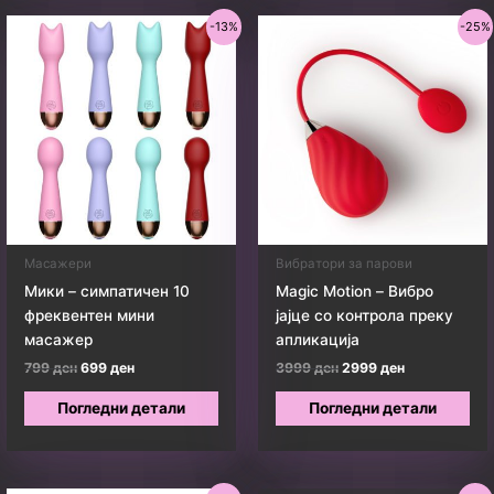
-13%
-25%
Масажери
Вибратори за парови
Мики – симпатичен 10
Magic Motion – Вибро
фреквентен мини
јајце со контрола преку
масажер
апликација
Original
Current
Original
Current
799
ден
699
ден
3999
ден
2999
ден
price
price
price
price
was:
is:
was:
is:
Погледни детали
Погледни детали
799 ден.
699 ден.
3999 ден.
2999 ден.