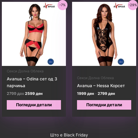
-7%
-29%
Секси Долна Облека
Секси Долна Облека
Avanua – Odina сет од 3
парчиња
Avanua – Hessa Корсет
Original
Current
Price
2799
ден
2599
ден
1999
ден
–
2799
ден
price
price
range:
was:
is:
1999 ден
Погледни детали
Погледни детали
2799 ден.
2599 ден.
through
2799 ден
Што е Black Friday