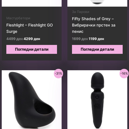
За Парови
Мастурбатори
Fifty Shades of Grey –
Fleshlight – Fleshlight GO
Вибрирачки прстен за
Surge
пенис
Original
Current
Original
Current
4499
ден
4299
ден
1699
ден
1199
ден
price
price
price
price
was:
is:
was:
is:
Погледни детали
Погледни детали
4499 ден.
4299 ден.
1699 ден.
1199 ден.
-31%
-16%