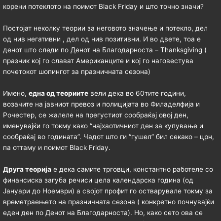
корени потеклото на поимот Black Friday и што точно значи?
Постојат неколку теории за неговото значење и потекло, дел
од нив негативни , дел од нив позитивни. И во двете, тоа е
денот што следи по Денот на Благодарноста – Thanksgiving (
празник кој го слават Американците и кој го наговестува
почетокот шопингот за празничната сезона)
Имено,
една од теориите
вели дека во 60тите години,
возачите на јавниот превоз и полицијата во Филаделфија и
Рочестер, се жалеле на прегустиот сообраќај овој ден,
именувајќи го токму како “најхаотичниот ден за купување и
сообраќај во годината”. Чадот што ги “гушел” бил секако – црн,
па оттаму и поимот Black Friday.
Друга теорија
е дека самите трговци, константно работеле со
финансиска загуба речиси цела календарска година (од
Јануари до Ноември) а својот профит го остварувале токму за
времетраењето на празничната сезона ( конкретно почнувајќи
еден ден по Денот на Благодарноста). Но, како сето ова се