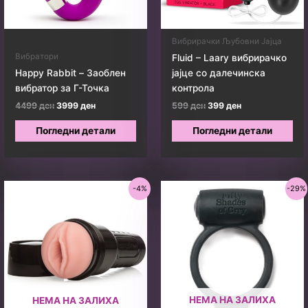
Вибрирачки Љубовни Јајца
Вибратори
Fluid – Laary вибрирачко
Happy Rabbit – Заоблен
јајце со далечинска
вибратор за Г-Точка
контрола
Original
Current
Original
Current
4499
ден
3999
ден
599
ден
399
ден
price
price
price
price
was:
is:
was:
is:
Погледни детали
Погледни детали
4499 ден.
3999 ден.
599 ден.
399 ден.
-4%
-29%
НЕМА НА ЗАЛИХА
НЕМА НА ЗАЛИХА