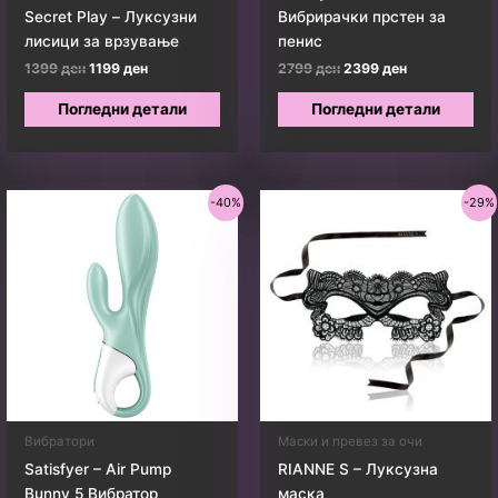
Secret Play – Луксузни
Вибрирачки прстен за
лисици за врзување
пенис
Original
Current
Original
Current
1399
ден
1199
ден
2799
ден
2399
ден
price
price
price
price
was:
is:
was:
is:
Погледни детали
Погледни детали
1399 ден.
1199 ден.
2799 ден.
2399 ден.
-40%
-29%
Вибратори
Маски и превез за очи
Satisfyer – Air Pump
RIANNE S – Луксузна
Bunny 5 Вибратор
маска