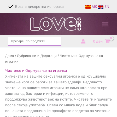
Skip
Брза и дискретна испорака
MK
EN
to
content
Барај
0
ден
за:
Дома
/
Лубриканти и Додатоци
/ Чистење и Одржување на
играчки
Чистење и Одржување на играчки
Хигиената на вашите сексуални играчки е од круцијално
значење кога се работи за вашето здравје. Редовното
чистење на вашите секс играчки не само што помага при
заштита од бактерии и инфекции, истовремено го
продолжува животниот век на истите. Чистете ги играчките
после секоја употреба. Освен со млака вода и благ сапун
во нашата продавница ќе пронајдете средства за чистење
и одржување на играчки.