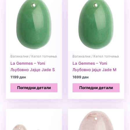
Вагинални / Кегел топчиња
Вагинални / Кегел топчиња
La Gemmes – Yoni
La Gemmes – Yoni
Љубовно Јајце Jade S
Љубовно јајце Jade М
1199
ден
1699
ден
Погледни детали
Погледни детали