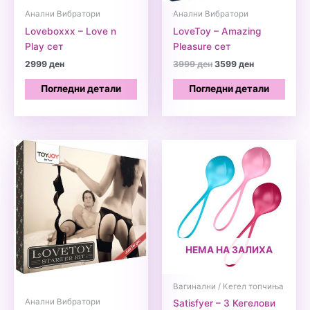
Анални Вибратори
Анални Вибратори
Loveboxxx – Love n
LoveToy – Amazing
Play сет
Pleasure сет
Original
Current
2999
ден
3999
ден
3599
ден
price
price
was:
is:
Погледни детали
Погледни детали
3999 ден.
3599 ден.
НЕМА НА ЗАЛИХА
Вагинални / Кегел топчиња
Анални Вибратори
Satisfyer – 3 Кегелови