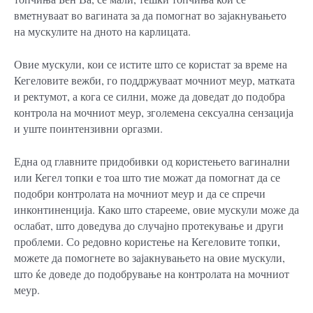
вметнуваат во вагината за да помогнат во зајакнувањето
на мускулите на дното на карлицата.
Овие мускули, кои се истите што се користат за време на
Кегеловите вежби, го поддржуваат мочниот меур, матката
и ректумот, а кога се силни, може да доведат до подобра
контрола на мочниот меур, зголемена сексуална сензација
и уште поинтензивни оргазми.
Една од главните придобивки од користењето вагинални
или Кегел топки е тоа што тие можат да помогнат да се
подобри контролата на мочниот меур и да се спречи
инконтиненција. Како што старееме, овие мускули може да
ослабат, што доведува до случајно протекување и други
проблеми. Со редовно користење на Кегеловите топки,
можете да помогнете во зајакнувањето на овие мускули,
што ќе доведе до подобрување на контролата на мочниот
меур.