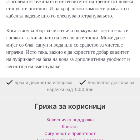
ја зголемите тежината и интензитетот на тренингот додека
станувате посилни. И на крај, некои комплети доаѓаат со
кабел за вадење што го олеснува отстранувањето.
Кога станува збор за чистење и одржување, лесно е да се
грижите за хигиената на кегеловите топки. Може да се
мијат со благ сапун и вода или со средство за чистење
играчки. Исто така, важно е да користите добар квалитет
на лубрикант на база на вода за дополнителна удобност и
леснотија на вметнување.
Брза и дискретна испорака
Бесплатна достава за
нарачки над 1500 ден
Грижа за корисници
Корисничка поддршка
Контакт
Сигурност и приватност