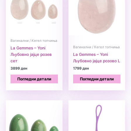
Вагинални / Кегел топчиња
Вагинални / Кегел топчиња
La Gemmes – Yoni
Љубовно јајце розев
La Gemmes – Yoni
сет
Љубовно јајце розово L
3899
ден
1799
ден
Погледни детали
Погледни детали