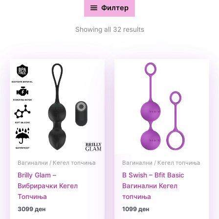
Филтер
Showing all 32 results
Вагинални / Кегел топчиња
Вагинални / Кегел топчиња
Brilly Glam –
B Swish – Bfit Basic
Вибрирачки Кегел
Вагинални Кегел
Топчиња
топчиња
3099
ден
1099
ден