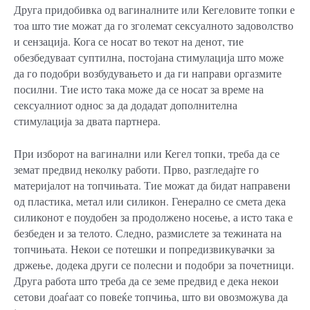
Друга придобивка од вагиналните или Кегеловите топки е
тоа што тие можат да го зголемат сексуалното задоволство
и сензација. Кога се носат во текот на денот, тие
обезбедуваат суптилна, постојана стимулација што може
да го подобри возбудувањето и да ги направи оргазмите
посилни. Тие исто така може да се носат за време на
сексуалниот однос за да додадат дополнителна
стимулација за двата партнера.
При изборот на вагинални или Кегел топки, треба да се
земат предвид неколку работи. Прво, разгледајте го
материјалот на топчињата. Тие можат да бидат направени
од пластика, метал или силикон. Генерално се смета дека
силиконот е поудобен за продолжено носење, а исто така е
безбеден и за телото. Следно, размислете за тежината на
топчињата. Некои се потешки и попредизвикувачки за
држење, додека други се полесни и подобри за почетници.
Друга работа што треба да се земе предвид е дека некои
сетови доаѓаат со повеќе топчиња, што ви овозможува да