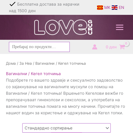
Skip
Бесплатна достава за нарачки
MK
EN
to
над 1500 ден
content
Барај
0
ден
за:
Дома
/
За Неа
/ Вагинални / Кегел топчиња
Вагинални / Кегел топчиња
Подобрете го вашето здравје и сексуалното задоволство
со зајакнување на вагиналните мускули со помош на
Вагинални / Кегел топчиња! Вршењето Кегелови вежби го
препорачуваат гинеколози и сексолози, а употребата на
вагинални топчиња помага на многу начини. Прочитајте го
нашиот водич за користење и одржување на Кегел топки.