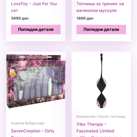
LoveToy – Just For You
Топчиња за тренинг на
сет
вагинални мускули
3699
ден
1899
ден
Погледни детали
Погледни детали
Вагинални / Кегел топчиња
Анални Вибратори
Vibe Therapy –
SevenCreation – Dirty
Fascinated Limited