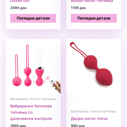
Dozen сет
edition Кегел топчиња
2999
ден
1199
ден
Погледни детали
Погледни детали
Вагинални / Кегел топчиња
Вибрирачки Кегелови
Вагинални / Кегел топчиња
топчиња со
далечинска контрола
Двојно кегел топче
1990
ден
990
ден