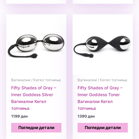
Вагинални / Кегел топчиња
Вагинални / Кегел топчиња
Fifty Shades of Gray –
Fifty Shades of Gray –
Inner Goddess Silver
Inner Goddess Toner
Вагинални Кегел
Вагинални Кегел
топчиња
топчиња
1199
ден
1390
ден
Погледни детали
Погледни детали