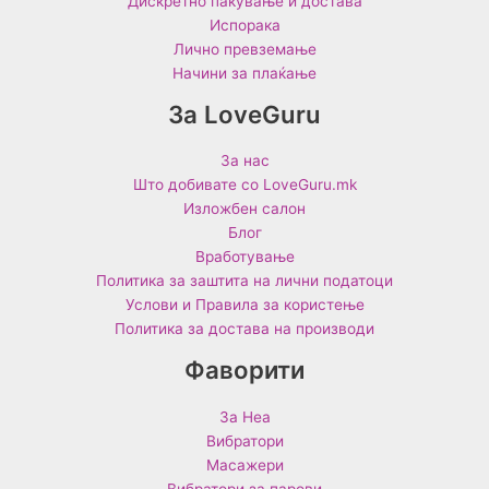
Дискретно пакување и достава
Испорака
Лично превземање
Начини за плаќање
За LoveGuru
За нас
Што добивате со LoveGuru.mk
Изложбен салон
Блог
Вработување
Политика за заштита на лични податоци
Услови и Правила за користење
Политика за достава на производи
Фаворити
За Неа
Вибратори
Масажери
Вибратори за парови