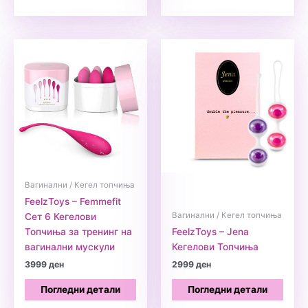
Вагинални / Кегел топчиња
FeelzToys – Femmefit
Вагинални / Кегел топчиња
Сет 6 Кегелови
Топчиња за тренинг на
FeelzToys – Jena
вагинални мускули
Кегелови Топчиња
3999
ден
2999
ден
Погледни детали
Погледни детали