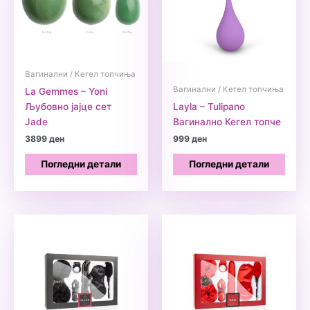
Вагинални / Кегел топчиња
Вагинални / Кегел топчиња
La Gemmes – Yoni
Љубовно јајце сет
Layla – Tulipano
Jade
Вагиналнo Кегел топчe
3899
ден
999
ден
Погледни детали
Погледни детали