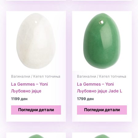
Вагинални / Кегел топчиња
Вагинални / Кегел топчиња
La Gemmes – Yoni
La Gemmes – Yoni
Љубовно јајце
Љубовно јајце Jade L
1199
ден
1799
ден
Погледни детали
Погледни детали