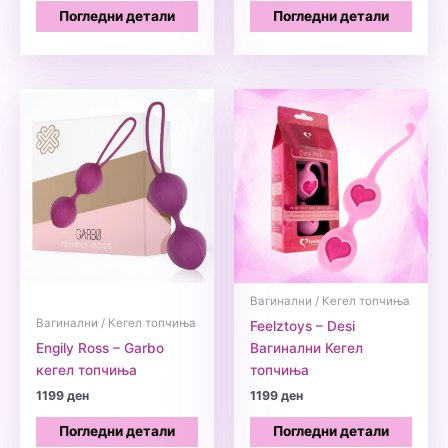
Погледни детали
Погледни детали
Вагинални / Кегел топчиња
Вагинални / Кегел топчиња
Feelztoys – Desi
Engily Ross – Garbo
Вагинални Кегел
кегел топчиња
топчиња
1199
ден
1199
ден
Погледни детали
Погледни детали