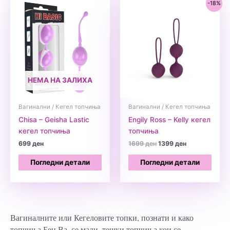
-18%
НЕМА НА ЗАЛИХА
Вагинални / Кегел топчиња
Вагинални / Кегел топчиња
Chisa – Geisha Lastic
Engily Ross – Kelly кегел
кегел топчиња
топчиња
Original
Current
699
ден
1699
ден
1399
ден
price
price
was:
is:
Погледни детали
Погледни детали
1699 ден.
1399 ден.
Вагиналните или Кегеловите топки, познати и како
топчиња Бен Ва, се мали, тешки топчиња кои се