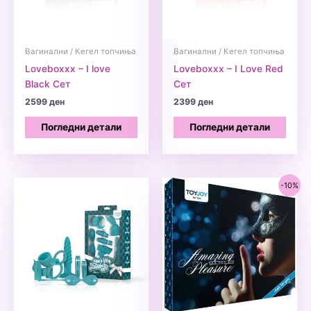
Вагинални / Кегел топчиња
Вагинални / Кегел топчиња
Loveboxxx – I love
Loveboxxx – I Love Red
Black Сет
Сет
2599
ден
2399
ден
Погледни детали
Погледни детали
-10%