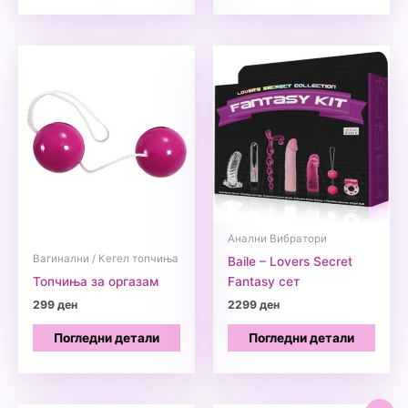
Анални Вибратори
Вагинални / Кегел топчиња
Baile – Lovers Secret
Топчиња за оргазам
Fantasy сет
299
ден
2299
ден
Погледни детали
Погледни детали