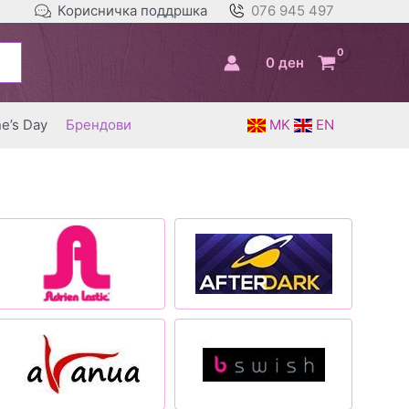
Корисничка поддршка
076 945 497
0
ден
ne’s Day
Брендови
MK
EN