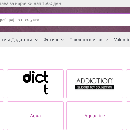
ава за нарачки над 1500 ден
ај
нти и Додатоци
Фетиш
Поклони и игри
Valenti
Aqua
Aquaglide