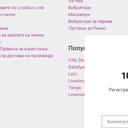
За Неа
вате со LoveGuru.mk
Вибратори
н салон
Масажери
Вибратори за парови
вање
Прстени за Пенис
 за заштита на лични
и
Популарни Брендо
 Правила за користење
 за достава на производи
Fifty Shades of Grey
Satisfyer
1
Lelo
Lovetoy
Tenga
Регистрир
Lovense
Внесете ја
Email