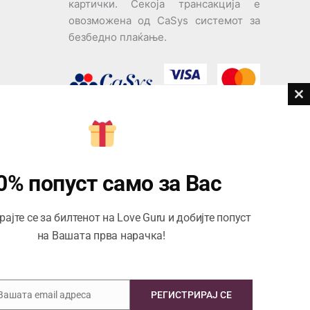
картички. Секоја трансакција е
овозможена од CaSys системот за
безбедно плаќање.
Cl
th
ви
m
Центар за корисници
Тел:
076945497; 076945498
0% попуст само за Вас
Email:
contact@loveguru.mk
ајте се за билтенот на Love Guru и добијте попуст
Пон – Пет: 10-21
на Вашата прва нарачка!
Саб – Нед: 10-18
 Вашата email адреса
РЕГИСТРИРАЈ СЕ