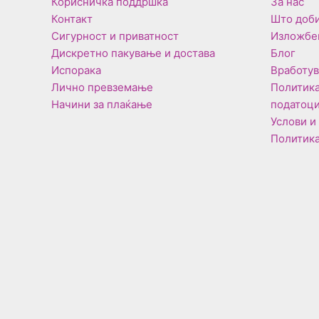
Корисничка поддршка
За нас
Контакт
Што доби
Сигурност и приватност
Изложбе
Дискретно пакување и достава
Блог
Испорака
Вработу
Лично превземање
Политика
Начини за плаќање
податоц
Услови и
Политика