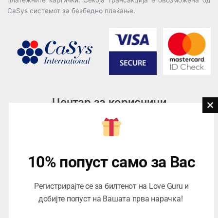
CaSys системот за безбедно плаќање.
Центар за корисници
Cl
th
Тел:
076945497; 076945498
mo
Email:
contact@loveguru.mk
Пон – Пет: 10-21
10% попуст само за Вас
Саб – Нед: 10-18
Регистрирајте се за билтенот на Love Guru и
добијте попуст на Вашата прва нарачка!