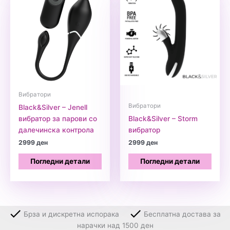
Вибратори
Вибратори
Black&Silver – Jenell
вибратор за парови со
Black&Silver – Storm
далечинска контрола
вибратор
2999
ден
2999
ден
Погледни детали
Погледни детали
Брза и дискретна испорака
Бесплатна достава за
нарачки над 1500 ден