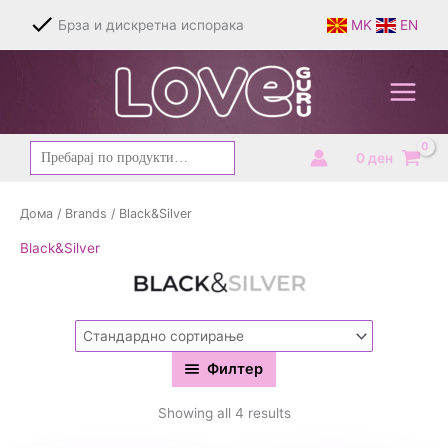
Skip
Брза и дискретна испорака
MK
EN
to
content
Барај
0
ден
за:
Дома
/
Brands
/ Black&Silver
Black&Silver
Филтер
Showing all 4 results