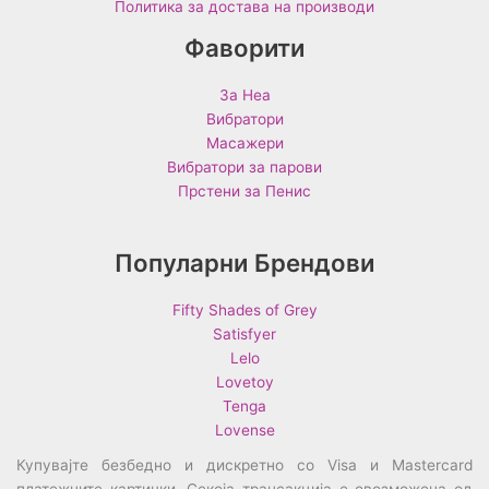
Политика за достава на производи
Фаворити
За Неа
Вибратори
Масажери
Вибратори за парови
Прстени за Пенис
Популарни Брендови
Fifty Shades of Grey
Satisfyer
Lelo
Lovetoy
Tenga
Lovense
Купувајте безбедно и дискретно со Visa и Mastercard
платежните картички. Секоја трансакција е овозможена од