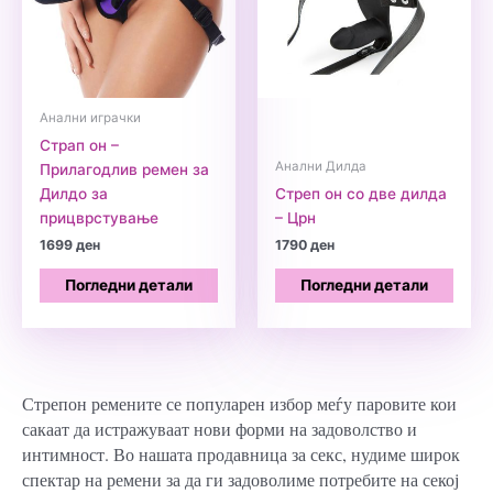
Анални играчки
Страп он –
Анални Дилда
Прилагодлив ремен за
Дилдо за
Стреп он со две дилда
прицврстување
– Црн
1699
ден
1790
ден
Погледни детали
Погледни детали
Стрепон ремените се популарен избор меѓу паровите кои
сакаат да истражуваат нови форми на задоволство и
интимност. Во нашата продавница за секс, нудиме широк
спектар на ремени за да ги задоволиме потребите на секој