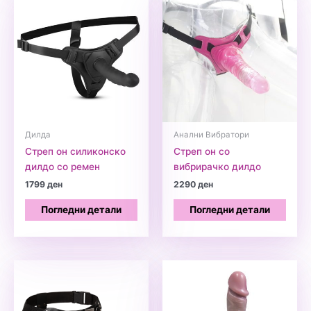
Дилда
Анални Вибратори
Стреп он силиконско
Стреп он со
дилдо со ремен
вибрирачко дилдо
1799
ден
2290
ден
Погледни детали
Погледни детали