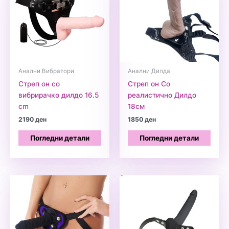
Анални Вибратори
Анални Дилда
Стреп он со
Стреп он Со
вибрирачко дилдо 16.5
реалистично Дилдо
cm
18см
2190
ден
1850
ден
Погледни детали
Погледни детали