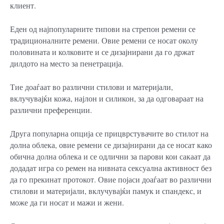
клиент.
Еден од најпопуларните типови на стрепон ремени се
традиционалните ремени. Овие ремени се носат околу
половината и колковите и се дизајнирани да го држат
дилдото на место за пенетрација.
Тие доаѓаат во различни стилови и материјали,
вклучувајќи кожа, најлон и силикон, за да одговараат на
различни преференции.
Друга популарна опција се прицврстувачите во стилот на
долна облека, овие ремени се дизајнирани да се носат како
обична долна облека и се одлични за парови кои сакаат да
додадат игра со ремен на нивната сексуална активност без
да го прекинат протокот. Овие појаси доаѓаат во различни
стилови и материјали, вклучувајќи памук и спандекс, и
може да ги носат и мажи и жени.