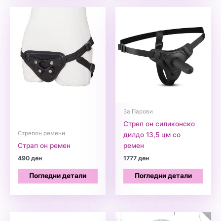
За Парови
Стреп он силиконско
Стрепон ремени
дилдо 13,5 цм со
Страп он ремен
ремен
490
ден
1777
ден
Погледни детали
Погледни детали