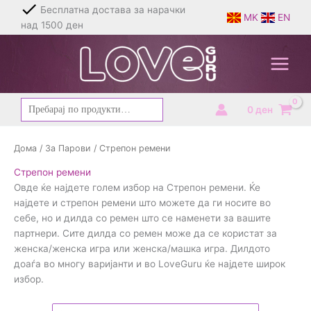
Skip
Бесплатна достава за нарачки
MK
EN
to
над 1500 ден
content
Барај
0
ден
за:
Дома
/
За Парови
/ Стрепон ремени
Стрепон ремени
Овде ќе најдете голем избор на Стрепон ремени. Ќе
најдете и стрепон ремени што можете да ги носите во
себе, но и дилда со ремен што се наменети за вашите
партнери. Сите дилда со ремен може да се користат за
женска/женска игра или женска/машка игра. Дилдото
доаѓа во многу варијанти и во LoveGuru ќе најдете широк
избор.