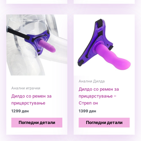
Анални Дилда
Анални играчки
Дилдо со ремен за
Дилдо со ремен за
прицврстување –
прицврстување
Стреп он
1299
ден
1399
ден
Погледни детали
Погледни детали