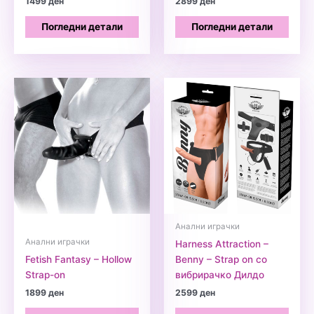
1499
ден
2899
ден
Погледни детали
Погледни детали
Анални играчки
Анални играчки
Harness Attraction –
Fetish Fantasy – Hollow
Benny – Strap on со
Strap-on
вибрирачко Дилдо
1899
ден
2599
ден