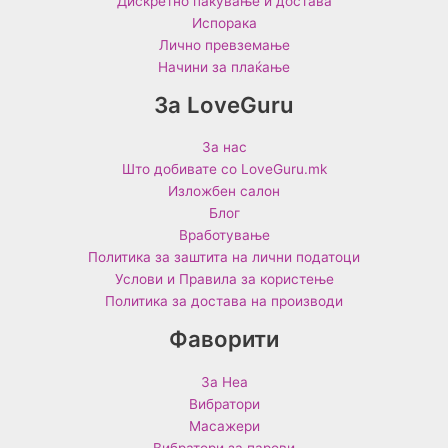
Дискретно пакување и достава
Испорака
Лично превземање
Начини за плаќање
За LoveGuru
За нас
Што добивате со LoveGuru.mk
Изложбен салон
Блог
Вработување
Политика за заштита на лични податоци
Услови и Правила за користење
Политика за достава на производи
Фаворити
За Неа
Вибратори
Масажери
Вибратори за парови