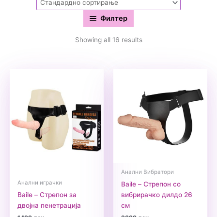
Филтер
Showing all 16 results
Анални Вибратори
Анални играчки
Baile – Стрепон со
Baile – Стрепон за
вибрирачко дилдо 26
двојна пенетрација
см