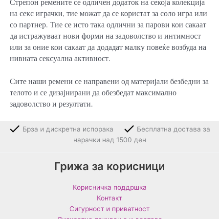
Стрепон ремените се одличен додаток на секоја колекција
на секс играчки, тие можат да се користат за соло игра или
со партнер. Тие се исто така одлични за парови кои сакаат
да истражуваат нови форми на задоволство и интимност
или за оние кои сакаат да додадат малку повеќе возбуда на
нивната сексуална активност.
Сите наши ремени се направени од материјали безбедни за
телото и се дизајнирани да обезбедат максимално
задоволство и резултати.
Брза и дискретна испорака
Бесплатна достава за
нарачки над 1500 ден
Грижа за корисници
Корисничка поддршка
Контакт
Сигурност и приватност