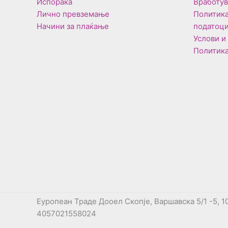
Испорака
Вработу
Лично превземање
Политика
Начини за плаќање
податоц
Услови и
Политика
Еуропеан Траде Дооел Скопје, Варшавска 5/1 -5, 1
4057021558024