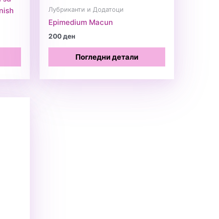
Лубриканти и Додатоци
nish
Epimedium Macun
200
ден
Погледни детали