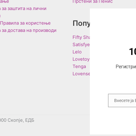
вање
Прстени за Пенис
 за заштита на лични
и
Популарни Брен
 Правила за користење
 за достава на производи
Fifty Shades of Grey
Satisfyer
1
Lelo
Lovetoy
Tenga
Регистрир
Lovense
Внесете ја
Email
000 Скопје, ЕДБ