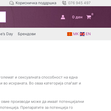
Корисничка поддршка
076 945 497
0
ден
ne’s Day
Брендови
MK
EN
зголемат и сексуалната способност на една
 во исхраната. Во оваа категорија спаѓаат и
од овие производи може да имаат потенцијални
 потенција. Препаратите за потенција го