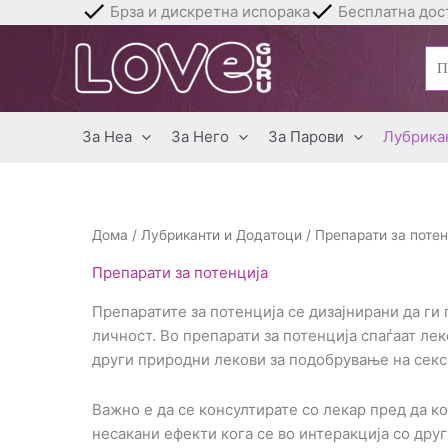
Skip
Брза и дискретна испорака
Бесплатна дост
to
Бар
content
за:
За Неа
За Него
За Парови
Лубрика
Дома
/
Лубриканти и Додатоци
/ Препарати за потен
Препарати за потенција
Препаратите за потенција се дизајнирани да ги
личност. Во препарати за потенција спаѓаат лек
други природни лекови за подобрување на секс
Важно е да се консултирате со лекар пред да к
несакани ефекти кога се во интеракција со друг