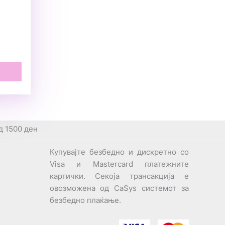
д 1500 ден
Купувајте безбедно и дискретно со
Visa и Mastercard платежните
картички. Секоја трансакција е
овозможена од CaSys системот за
безбедно плаќање.