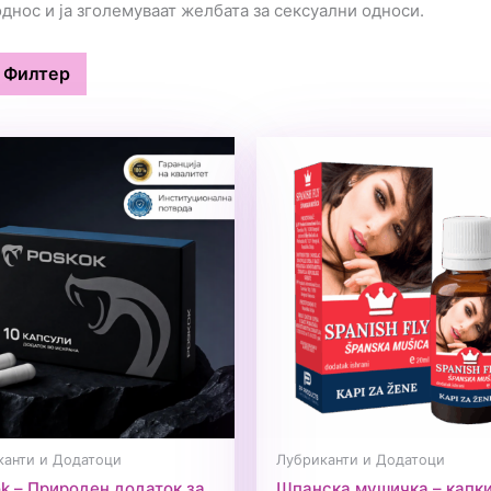
нос и ја зголемуваат желбата за сексуални односи.
Филтер
канти и Додатоци
Лубриканти и Додатоци
k – Природен додаток за
Шпанска мушичка – капки