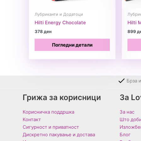
Лубриканти и Додатоци
Лубри
Hilti Energy Chocolate
Hilti
378
ден
899
д
Погледни детали
Брза 
Грижа за корисници
За L
Корисничка поддршка
За нас
Контакт
Што доби
Сигурност и приватност
Изложбе
Дискретно пакување и достава
Блог