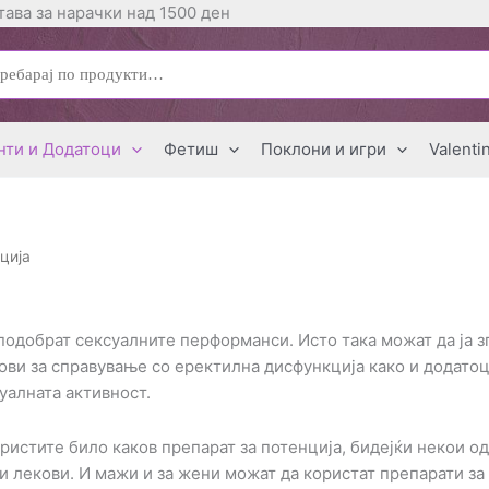
ава за нарачки над 1500 ден
ај
нти и Додатоци
Фетиш
Поклони и игри
Valenti
ција
 подобрат сексуалните перформанси. Исто така можат да ја 
ови за справување со еректилна дисфункција како и додатоци
уалната активност.
ористите било каков препарат за потенција, бидејќи некои 
и лекови. И мажи и за жени можат да користат препарати за