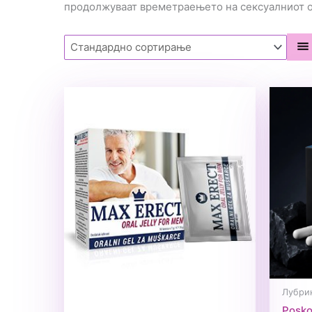
продолжуваат времетраењето на сексуалниот од
Лубри
Posko