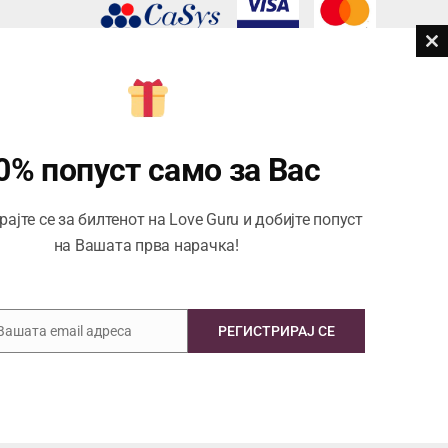
Cl
th
дови
m
Центар за корисници
Тел:
076945497; 076945498
0% попуст само за Вас
Email:
contact@loveguru.mk
ајте се за билтенот на Love Guru и добијте попуст
Пон – Пет: 10-21
на Вашата прва нарачка!
Саб – Нед: 10-18
 Вашата email адреса
РЕГИСТРИРАЈ СЕ
Copyright © 2026 Love Guru