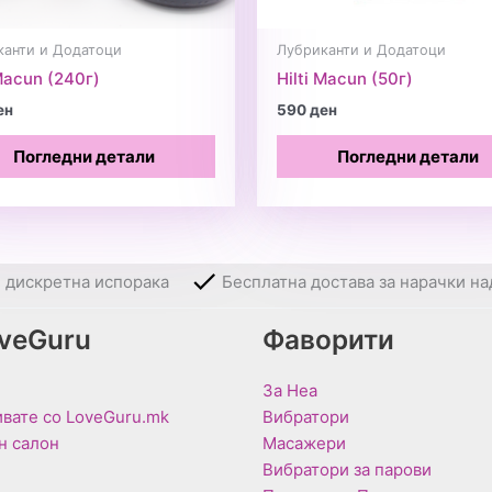
канти и Додатоци
Лубриканти и Додатоци
 Macun (240г)
Hilti Macun (50г)
ен
590
ден
Погледни детали
Погледни детали
и дискретна испорака
Бесплатна достава за нарачки на
oveGuru
Фаворити
За Неа
вате со LoveGuru.mk
Вибратори
н салон
Масажери
Вибратори за парови