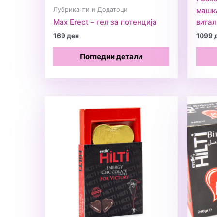
Лубриканти и Додатоци
машка
Max Erect – гел за потенција
витал
169
ден
1099
Погледни детали