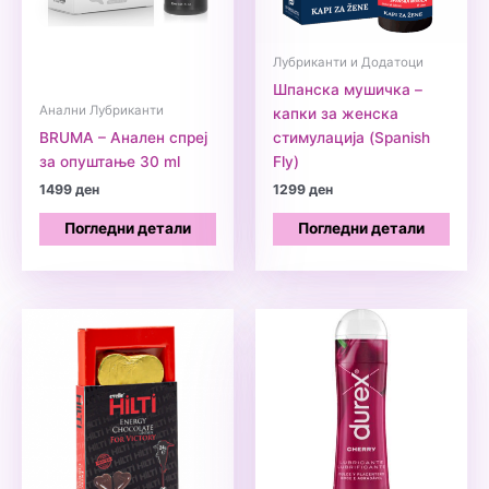
Лубриканти и Додатоци
Шпанска мушичка –
Анални Лубриканти
капки за женска
BRUMA – Aнален спреј
стимулација (Spanish
за опуштање 30 ml
Fly)
1499
ден
1299
ден
Погледни детали
Погледни детали