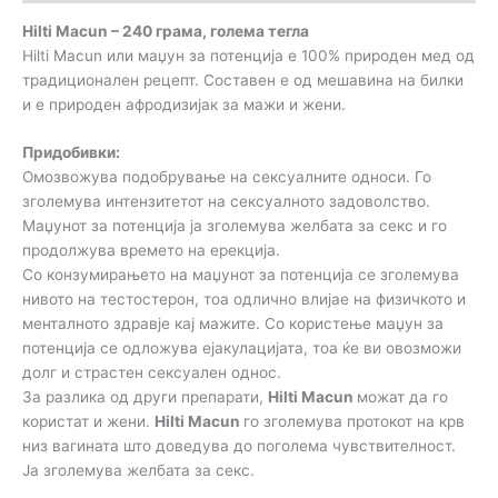
Hilti Macun – 240 грама, голема тегла
Hilti Macun или маџун за потенција е 100% природен мед од
традиционален рецепт. Составен е од мешавина на билки
и е природен афродизијак за мажи и жени.
Придобивки:
Омозвожува подобрување на сексуалните односи. Го
зголемува интензитетот на сексуалното задоволство.
Маџунот за потенција ја зголемува желбата за секс и го
продолжува времето на ерекција.
Со конзумирањето на маџунот за потенција се зголемува
нивото на тестостерон, тоа одлично влијае на физичкото и
менталното здравје кај мажите. Со користење маџун за
потенција се одложува ејакулацијата, тоа ќе ви овозможи
долг и страстен сексуален однос.
За разлика од други препарати,
Hilti Macun
можат да го
користат и жени.
Hilti Macun
го зголемува протокот на крв
низ вагината што доведува до поголема чувствителност.
Ја зголемува желбата за секс.