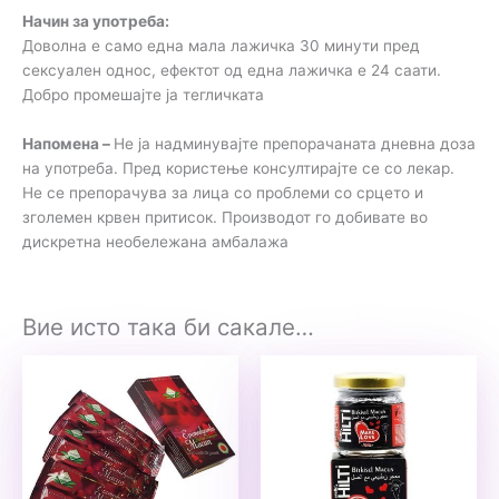
Начин за употреба:
Доволна е само една мала лажичка 30 минути пред
сексуален однос, ефектот од една лажичка е 24 саати.
Добро промешајте ја тегличката
Напомена –
Не ја надминувајте препорачаната дневна доза
на употреба. Пред користење консултирајте се со лекар.
Не се препорачува за лица со проблеми со срцето и
зголемен крвен притисок. Производот го добивате во
дискретна необележана амбалажа
Вие исто така би сакале…