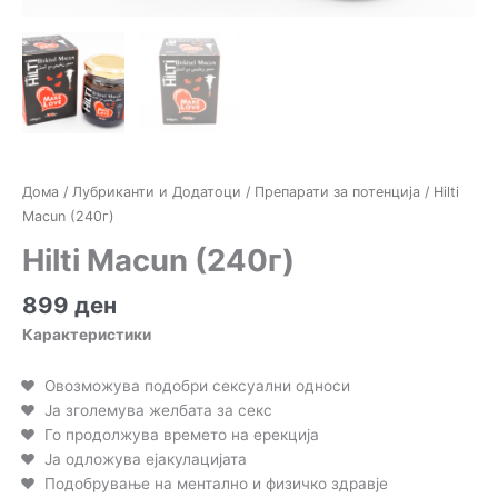
Дома
/
Лубриканти и Додатоци
/
Препарати за потенција
/ Hilti
Macun (240г)
Hilti Macun (240г)
899
ден
Карактеристики
Овозможува подобри сексуални односи
Ја зголемува желбата за секс
Го продолжува времето на ерекција
Ја одложува ејакулацијата
Подобрување на ментално и физичко здравје