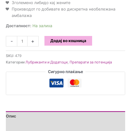
Зголемено либидо кај жените
Производот го добивате во дискретна необележана
амбалажа
Достапност:
На залиха
Hilti
-
+
Додај во кошница
Macun
(240г)
SKU:
479
количина
Категории
Лубриканти и Додатоци
,
Препарати за потенција
Сигурно плаќање
Опис
Прегледи (0)