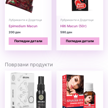
Лубриканти и Додатоци
Лубриканти и Додатоци
Epimedium Macun
Hilti Macun (50г)
200
ден
590
ден
Погледни детали
Погледни детали
Поврзани продукти