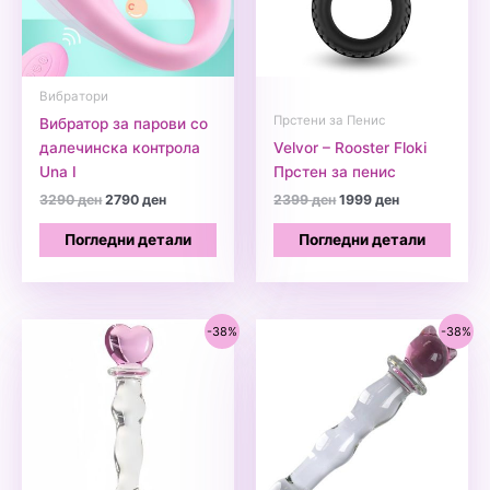
Вибратори
Прстени за Пенис
Вибратор за парови со
далечинска контрола
Velvor – Rooster Floki
Una I
Прстен за пенис
Original
Current
Original
Current
3290
ден
2790
ден
2399
ден
1999
ден
price
price
price
price
was:
is:
was:
is:
Погледни детали
Погледни детали
3290 ден.
2790 ден.
2399 ден.
1999 ден.
-38%
-38%