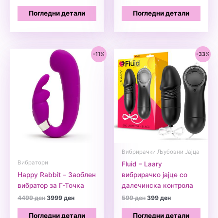
price
price
price
price
was:
is:
was:
is:
Погледни детали
Погледни детали
799 ден.
699 ден.
5599 ден.
5199 ден.
-11%
-33%
Вибрирачки Љубовни Јајца
Вибратори
Fluid – Laary
Happy Rabbit – Заоблен
вибрирачко јајце со
вибратор за Г-Точка
далечинска контрола
Original
Current
Original
Current
4499
ден
3999
ден
599
ден
399
ден
price
price
price
price
was:
is:
was:
is:
Погледни детали
Погледни детали