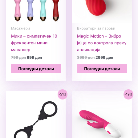
Масажери
Вибратори за парови
Мики – симпатичен 10
Magic Motion – Вибро
фреквентен мини
јајце со контрола преку
масажер
апликација
Original
Current
Original
Current
799
ден
699
ден
3999
ден
2999
ден
price
price
price
price
was:
is:
was:
is:
Погледни детали
Погледни детали
799 ден.
699 ден.
3999 ден.
2999 ден.
-51%
-19%