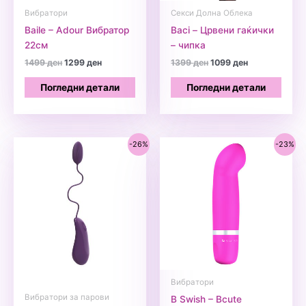
Вибратори
Секси Долна Облека
Baile – Adour Вибратор
Baci – Црвени гаќички
22см
– чипка
Original
Current
Original
Current
1499
ден
1299
ден
1399
ден
1099
ден
price
price
price
price
was:
is:
was:
is:
Погледни детали
Погледни детали
1499 ден.
1299 ден.
1399 ден.
1099 ден.
-26%
-23%
Вибратори
Вибратори за парови
B Swish – Bcute