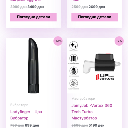
Original
Current
Original
Current
3999
ден
3499
ден
2599
ден
2099
ден
price
price
price
price
was:
is:
was:
is:
Погледни детали
Погледни детали
3999 ден.
3499 ден.
2599 ден.
2099 ден.
-13%
-7%
Мастурбатори
Вибратори
JamyJob -Vortex 360
Ladyfinger – Црн
Tech Turbo
Вибратор
Мастурбатор
Original
Current
Original
Current
799
ден
699
ден
5599
ден
5199
ден