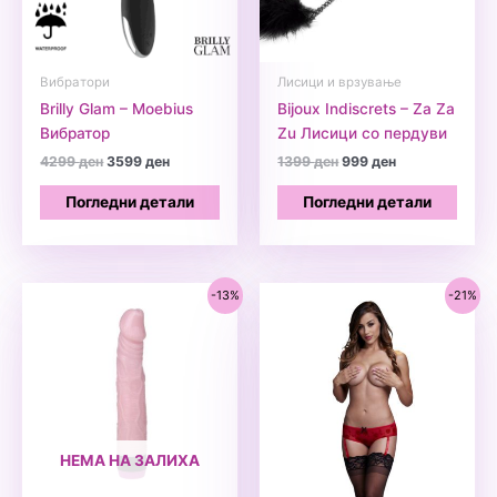
Вибратори
Лисици и врзување
Brilly Glam – Moebius
Bijoux Indiscrets – Za Za
Вибратор
Zu Лисици со пердуви
Original
Current
Original
Current
4299
ден
3599
ден
1399
ден
999
ден
price
price
price
price
was:
is:
was:
is:
Погледни детали
Погледни детали
4299 ден.
3599 ден.
1399 ден.
999 ден.
-13%
-21%
НЕМА НА ЗАЛИХА