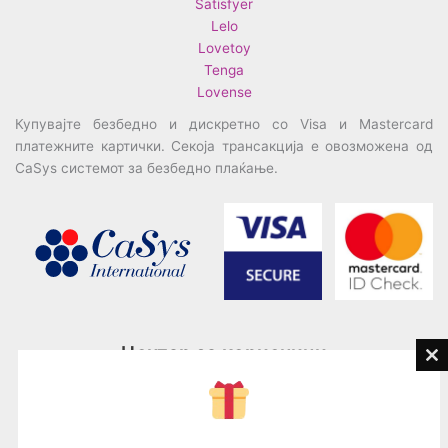
Satisfyer
Lelo
Lovetoy
Tenga
Lovense
Купувајте безбедно и дискретно со Visa и Mastercard
платежните картички. Секоја трансакција е овозможена од
CaSys системот за безбедно плаќање.
Центар за корисници
Cl
th
Тел:
076945497; 076945498
mo
Email:
contact@loveguru.mk