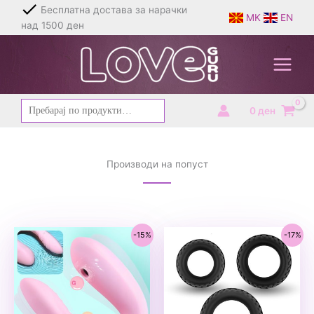
Skip
Брза и дискретна испорака
MK
EN
to
content
Барај
0
ден
за:
Производи на попуст
-15%
-17%