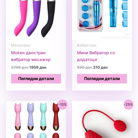
Масажери
Вибратори
Моќен двостран
Мини Вибратор со
вибратор масажер
додатоци
Original
Current
Original
Current
2799
ден
1959
ден
590
ден
310
ден
price
price
price
price
was:
is:
was:
is:
Погледни детали
Погледни детали
2799 ден.
1959 ден.
590 ден.
310 ден.
-13%
-25%