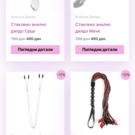
Анални Дилда
Анални Дилда
Стакленo анално
Стакленo анално
дилдо Срце
дилдо Маче
Original
Current
Original
Current
790
ден
490
ден
790
ден
490
ден
price
price
price
price
was:
is:
was:
is:
Погледни детали
Погледни детали
790 ден.
490 ден.
790 ден.
490 ден.
-17%
-12%