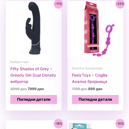
-11%
-25%
Вибратори
Анални Бројаници
Fifty Shades of Grey –
Greedy Girl Dual Density
FeelzToys – Cogilia
вибратор
Анална бројаница
Original
Current
Original
Current
8999
ден
7999
ден
1199
ден
899
ден
price
price
price
price
was:
is:
was:
is:
Погледни детали
Погледни детали
8999 ден.
7999 ден.
1199 ден.
899 ден.
-18%
-10%