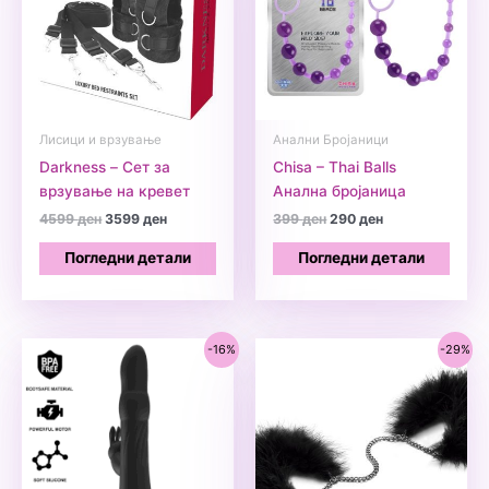
Лисици и врзување
Анални Бројаници
Darkness – Сет за
Chisa – Thai Balls
врзување на кревет
Анална бројаница
Original
Current
Original
Current
4599
ден
3599
ден
399
ден
290
ден
price
price
price
price
was:
is:
was:
is:
Погледни детали
Погледни детали
4599 ден.
3599 ден.
399 ден.
290 ден.
-16%
-29%