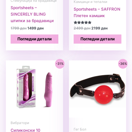
Стимулација на брадавици
Камшици и тепалки
Sportsheets –
Sportsheets – SAFFRON
SINCERELY BLING
Плетен камшик
штипки за брадавици
Original
Current
Оценето
Original
Current
1799
ден
1499
ден
2499
ден
2199
ден
5.00
price
price
price
price
од 5
was:
is:
was:
is:
Погледни детали
Погледни детали
1799 ден.
1499 ден.
2499 ден.
2199 ден.
-31%
-36%
Вибратори
Гег Бол
Силиконски 10