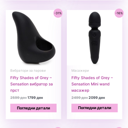
-31%
-16%
Вибратори за парови
Масажери
Fifty Shades of Grey –
Fifty Shades of Grey –
Sensation вибратор за
Sensation Mini wand
прст
масажер
Original
Current
Original
Current
2599
ден
1799
ден
2499
ден
2099
ден
price
price
price
price
was:
is:
was:
is:
Погледни детали
Погледни детали
2599 ден.
1799 ден.
2499 ден.
2099 ден.