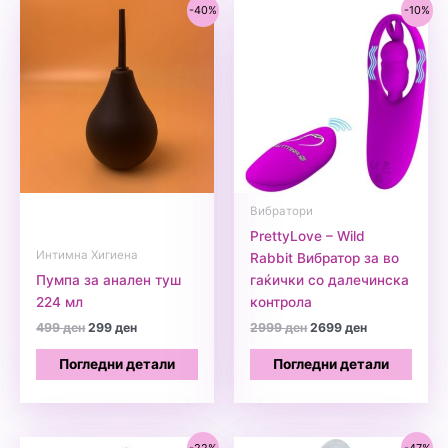
-40%
-10%
Вибратори
PrettyLove – Wild
Интимна Хигиена
Rabbit Вибратор за во
Пумпа за анален туш
гаќички со далечинска
224 мл
контрола
Original
Current
Original
Current
499
ден
299
ден
2999
ден
2699
ден
price
price
price
price
was:
is:
was:
is:
Погледни детали
Погледни детали
499 ден.
299 ден.
2999 ден.
2699 ден.
-22%
-47%