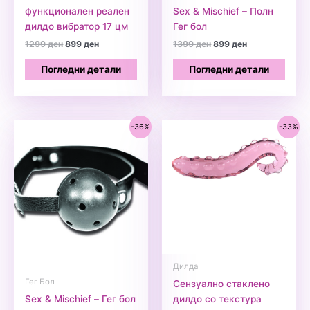
функционален реален
Sex & Mischief – Полн
дилдо вибратор 17 цм
Гег бол
Original
Current
Original
Current
1299
ден
899
ден
1399
ден
899
ден
price
price
price
price
was:
is:
was:
is:
Погледни детали
Погледни детали
1299 ден.
899 ден.
1399 ден.
899 ден.
-36%
-33%
Дилда
Гег Бол
Сензуално стаклено
Sex & Mischief – Гег бол
дилдо со текстура