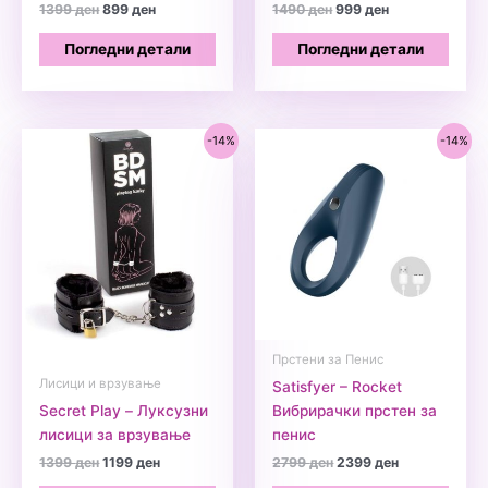
Original
Current
Original
Current
1399
ден
899
ден
1490
ден
999
ден
price
price
price
price
was:
is:
was:
is:
Погледни детали
Погледни детали
1399 ден.
899 ден.
1490 ден.
999 ден.
-14%
-14%
Прстени за Пенис
Лисици и врзување
Satisfyer – Rocket
Secret Play – Луксузни
Вибрирачки прстен за
лисици за врзување
пенис
Original
Current
Original
Current
1399
ден
1199
ден
2799
ден
2399
ден
price
price
price
price