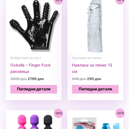
Вибратори за прст
Навлаки за пенис
Oxballs – Finger Fuck
Навлака за пенис 13
ракавица
см
Original
Current
Original
Current
3599
ден
2799
ден
549
ден
290
ден
price
price
price
price
was:
is:
was:
is:
Погледни детали
Погледни детали
3599 ден.
2799 ден.
549 ден.
290 ден.
-30%
-47%