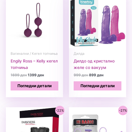
Вагинални / Кегел топчиња
Дилда
Engily Ross – Kelly кегел
Дилдо од кристално
топчиња
желе со вакуум
Original
Current
Original
Current
1699
ден
1399
ден
999
ден
899
ден
price
price
price
price
was:
is:
was:
is:
Погледни детали
Погледни детали
1699 ден.
1399 ден.
999 ден.
899 ден.
-22%
-27%