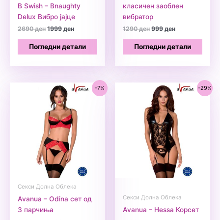
B Swish – Bnaughty
класичен заоблен
Delux Вибро јајце
вибратор
Original
Current
Original
Current
2690
ден
1999
ден
1290
ден
999
ден
price
price
price
price
was:
is:
was:
is:
Погледни детали
Погледни детали
2690 ден.
1999 ден.
1290 ден.
999 ден.
-7%
-29%
Секси Долна Облека
Секси Долна Облека
Avanua – Odina сет од
3 парчиња
Avanua – Hessa Корсет