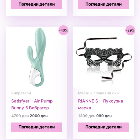
was:
is:
was:
is:
Погледни детали
Погледни детали
1399 ден.
1199 ден.
2799 ден.
2399 ден.
-40%
-29%
Вибратори
Маски и превез за очи
Satisfyer – Air Pump
RIANNE S – Луксузна
Bunny 5 Вибратор
маска
Original
Current
Original
Current
4799
ден
2900
ден
1399
ден
999
ден
price
price
price
price
was:
is:
was:
is:
Погледни детали
Погледни детали
4799 ден.
2900 ден.
1399 ден.
999 ден.