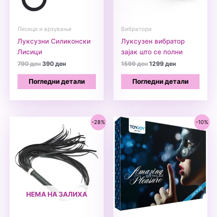
Лисици и врзување
Вибратори
Луксузни Силиконски
Луксузен вибратор
Лисици
зајак што се полни
Original
Current
Original
Current
790
ден
390
ден
1599
ден
1299
ден
price
price
price
price
was:
is:
was:
is:
Погледни детали
Погледни детали
790 ден.
390 ден.
1599 ден.
1299 ден.
-28%
-10%
НЕМА НА ЗАЛИХА