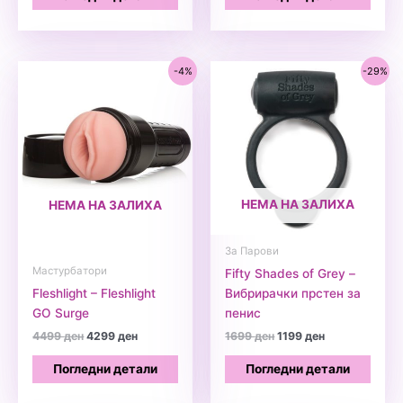
4499 ден.
3999 ден.
599 ден.
399 ден.
-4%
-29%
НЕМА НА ЗАЛИХА
НЕМА НА ЗАЛИХА
За Парови
Мастурбатори
Fifty Shades of Grey –
Fleshlight – Fleshlight
Вибрирачки прстен за
GO Surge
пенис
Original
Current
Original
Current
4499
ден
4299
ден
1699
ден
1199
ден
price
price
price
price
was:
is:
was:
is:
Погледни детали
Погледни детали
4499 ден.
4299 ден.
1699 ден.
1199 ден.