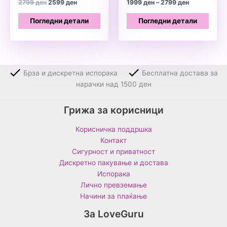
Original
Current
Price
2799
ден
2599
ден
1999
ден
–
2799
ден
price
price
range:
was:
is:
1999 ден
Погледни детали
Погледни детали
2799 ден.
2599 ден.
through
2799 ден
Брза и дискретна испорака
Бесплатна достава за
нарачки над 1500 ден
Грижа за корисници
Корисничка поддршка
Контакт
Сигурност и приватност
Дискретно пакување и достава
Испорака
Лично превземање
Начини за плаќање
За LoveGuru