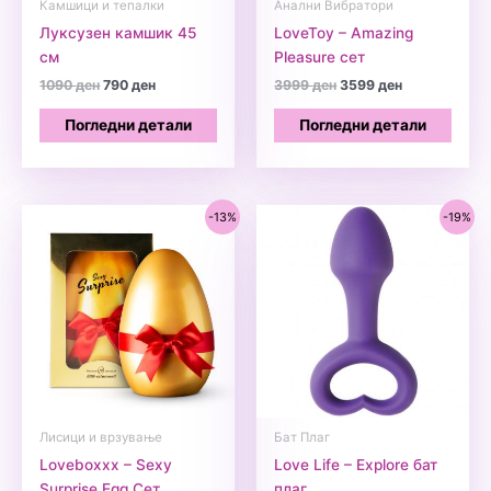
Камшици и тепалки
Анални Вибратори
Луксузен камшик 45
LoveToy – Amazing
см
Pleasure сет
Original
Current
Original
Current
1090
ден
790
ден
3999
ден
3599
ден
price
price
price
price
was:
is:
was:
is:
Погледни детали
Погледни детали
1090 ден.
790 ден.
3999 ден.
3599 ден.
-13%
-19%
Лисици и врзување
Бат Плаг
Loveboxxx – Sexy
Love Life – Explore бат
Surprise Egg Сет
плаг