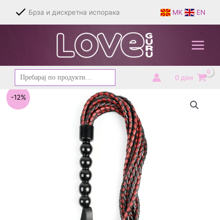
Skip
Брза и дискретна испорака
MK
EN
to
content
Барај
0
ден
за:
-12%