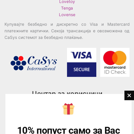
Lovetoy
Tenga
Lovense
Купувајте безбедно и дискретно со Visa и Mastercard
платежните картички. Секоја трансакција е овозможена од
CaSys системот за безбедно плаќање.
Центар за корисници
Cl
th
Тел:
076945497; 076945498
mo
Email:
contact@loveguru.mk
Пон – Пет: 10-21
10% попуст само за Вас
Саб – Нед: 10-18