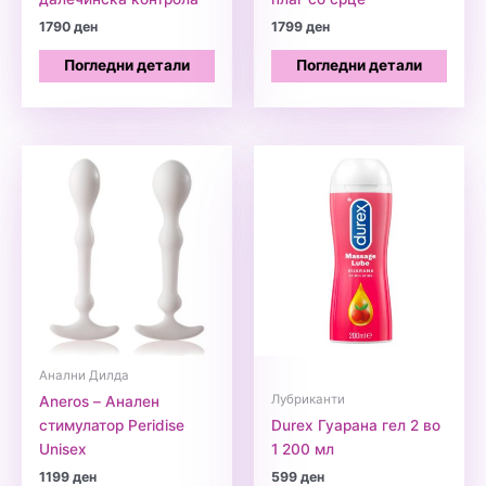
1790
ден
1799
ден
Погледни детали
Погледни детали
Анални Дилда
Лубриканти
Aneros – Анален
стимулатор Peridise
Durex Гуарана гел 2 во
Unisex
1 200 мл
1199
ден
599
ден