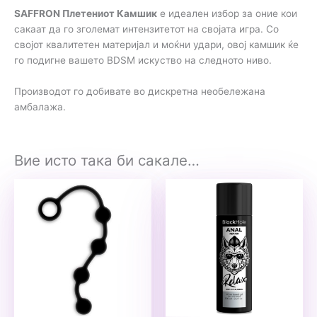
SAFFRON Плетениот Камшик
е идеален избор за оние кои
сакаат да го зголемат интензитетот на својата игра. Со
својот квалитетен материјал и моќни удари, овој камшик ќе
го подигне вашето BDSM искуство на следното ниво.
Производот го добивате во дискретна необележана
амбалажа.
Вие исто така би сакале…