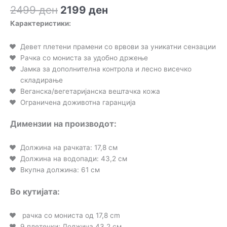
Оценето
1
Original
Current
2499
ден
2199
ден
5.00
од 5
врз основа
price
price
Карактеристики:
на оценка
was:
is:
на клиент
2499 ден.
2199 ден.
Девет плетени прамени со врвови за уникатни сензации
Рачка со мониста за удобно држење
Јамка за дополнителна контрола и лесно висечко
складирање
Веганска/вегетаријанска вештачка кожа
Ограничена доживотна гаранција
Димензии на производот:
Должина на рачката: 17,8 см
Должина на водопади: 43,2 см
Вкупна должина: 61 см
Во кутијата:
рачка со мониста од 17,8 cm
9 плетенки; Должина 43,2 см