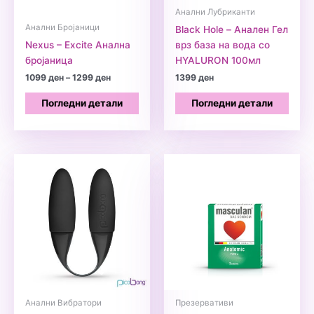
Анални Лубриканти
Анални Бројаници
Black Hole – Анален Гел
Nexus – Excite Анална
врз база на вода со
бројаница
HYALURON 100мл
Price
1099
ден
–
1299
ден
1399
ден
range:
1099 ден
Погледни детали
Погледни детали
through
1299 ден
Анални Вибратори
Презервативи