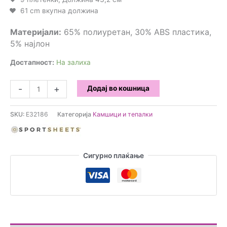
61 cm вкупна должина
Материјали:
65% полиуретан, 30% ABS пластика,
5% најлон
Достапност:
На залиха
Sportsheets
-
+
Додај во кошница
-
SAFFRON
SKU:
E32186
Категорија
Камшици и тепалки
Плетен
камшик
количина
Сигурно плаќање