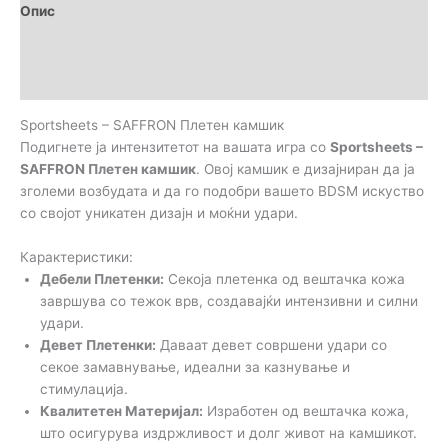
Опис
Brand
Прегледи (1)
Sportsheets – SAFFRON Плетен камшик
Подигнете ја интензитетот на вашата игра со
Sportsheets –
SAFFRON Плетен камшик
. Овој камшик е дизајниран да ја
зголеми возбудата и да го подобри вашето BDSM искуство
со својот уникатен дизајн и моќни удари.
Карактеристики:
Дебели Плетенки:
Секоја плетенка од вештачка кожа
завршува со тежок врв, создавајќи интензивни и силни
удари.
Девет Плетенки:
Даваат девет совршени удари со
секое замавнување, идеални за казнување и
стимулација.
Квалитетен Материјал:
Изработен од вештачка кожа,
што осигурува издржливост и долг живот на камшикот.