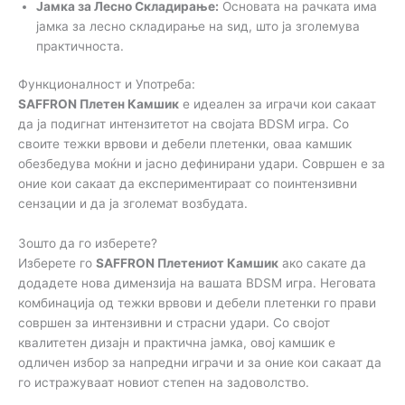
Јамка за Лесно Складирање:
Основата на рачката има
јамка за лесно складирање на ѕид, што ја зголемува
практичноста.
Функционалност и Употреба:
SAFFRON Плетен Камшик
е идеален за играчи кои сакаат
да ја подигнат интензитетот на својата BDSM игра. Со
своите тежки врвови и дебели плетенки, оваа камшик
обезбедува моќни и јасно дефинирани удари. Совршен е за
оние кои сакаат да експериментираат со поинтензивни
сензации и да ја зголемат возбудата.
Зошто да го изберете?
Изберете го
SAFFRON Плетениот Камшик
ако сакате да
додадете нова димензија на вашата BDSM игра. Неговата
комбинација од тежки врвови и дебели плетенки го прави
совршен за интензивни и страсни удари. Со својот
квалитетен дизајн и практична јамка, овој камшик е
одличен избор за напредни играчи и за оние кои сакаат да
го истражуваат новиот степен на задоволство.