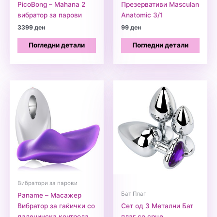
PicoBong – Mahana 2
Презервативи Masculan
вибратор за парови
Anatomic 3/1
3399
ден
99
ден
Погледни детали
Погледни детали
Вибратори за парови
Бат Плаг
Paname – Масажер
Вибратор за гаќички со
Сет од 3 Метални Бат
далечинска контрола
плаг со срце