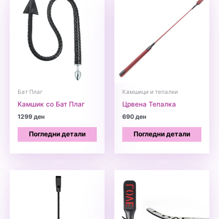
Бат Плаг
Камшици и тепалки
Камшик со Бат Плаг
Црвена Тепалка
1299
ден
690
ден
Погледни детали
Погледни детали