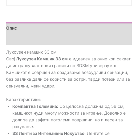
Опис
Прегледи (0)
Луксузен камшик 33 см
Овој
Луксузен Камшик 33 см
е идеален за оние кои сакаат
да истражуваат нови граници во BDSM универзумот.
Камшикот е совршен за создавање возбудливи сензации,
без разлика дали се користи за остри, тврди потези или за
сензуални, меки удари.
Карактеристики:
Компактна Големина:
Со целосна должина од 56 см,
камшикот нуди многу можности за играње. Доволно е
долг за да зафати поголеми површини, но и лесен за
ракување.
33 Ленти за Интензивно Искуство:
Лентите се