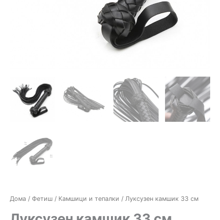
Дома
/
Фетиш
/
Камшици и тепалки
/ Луксузен камшик 33 см
Луксузен камшик 33 см