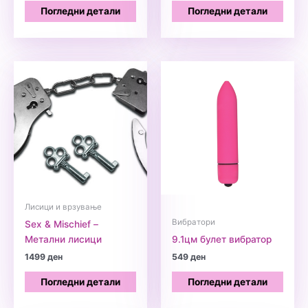
Погледни детали
Погледни детали
Лисици и врзување
Вибратори
Sex & Mischief –
Метални лисици
9.1цм булет вибратор
1499
ден
549
ден
Погледни детали
Погледни детали