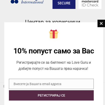
Центар за корисници
Cl
th
Тел:
076945497; 076945498
mo
Email:
contact@loveguru.mk
Пон – Пет: 10-21
10% попуст само за Вас
Саб – Нед: 10-18
Регистрирајте се за билтенот на Love Guru и
добијте попуст на Вашата прва нарачка!
Внесете ја Вашата email адреса
Email
Еуропеан Траде Дооел Скопје, Варшавска 5/1 -5, 1000 Скопје,
ЕДБ 4057021558024
РЕГИСТРИРАЈ СЕ
Copyright © 2026 Love Guru