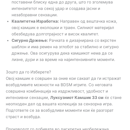
поставени блиску една до друга, што го зголемува
интензитетот на секој удар и создава јасни и
незаборавни сензации.
Квалитетна Изработка:
Направен од вештачка кожа,
овој камшик е еколошки и траен. Силниот материјал
обезбедува долготрајност и висок квалитет.
Сигурно Држење:
Рачката е дизајнирана со вкрстен
шаблон и има ремен на зглобот за стабилно и сигурно
држење. Ова осигурува дека камшикот нема да се
лизне, дури и за време на најинтензивните моменти.
Зошто да го Изберете?
Овој камшик е совршен за оние кои сакаат да ги истражат
возбудливите можности на BDSM игрите. Со неговата
совршена комбинација на издржливост, удобност и
интензивни сензации,
Луксузниот Камшик 33 см
ќе стане
неопходен дел од вашата колекција за сензорна игра.
Подгответе се за возбудливи моменти кои ќе разгорат
страст и возбуда.
Производот го добивате во дискретна необележана