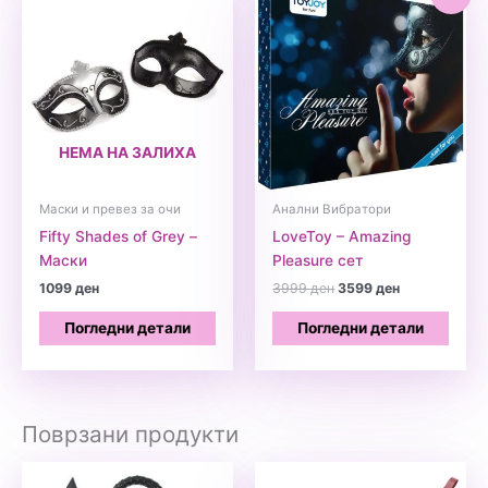
НЕМА НА ЗАЛИХА
Маски и превез за очи
Анални Вибратори
Fifty Shades of Grey –
LoveToy – Amazing
Маски
Pleasure сет
Original
Current
1099
ден
3999
ден
3599
ден
price
price
was:
is:
Погледни детали
Погледни детали
3999 ден.
3599 ден.
Поврзани продукти