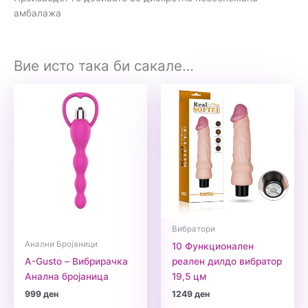
амбалажа
Вие исто така би сакале…
Вибратори
Анални Бројаници
10 Функционален
A-Gusto – Вибрирачка
реален дилдо вибратор
Анална бројаница
19,5 цм
999
ден
1249
ден