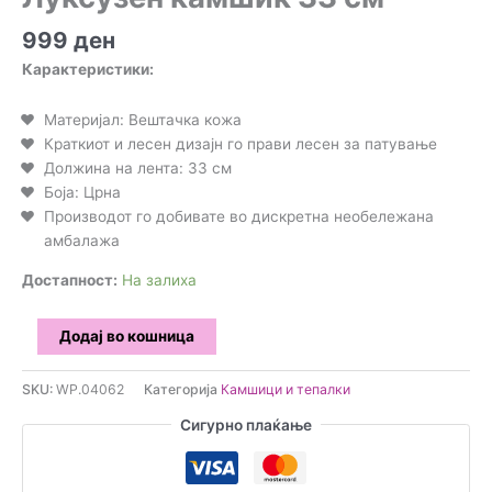
999
ден
Карактеристики:
Материјал: Вештачка кожа
Краткиот и лесен дизајн го прави лесен за патување
Должина на лента: 33 см
Боја: Црна
Производот го добивате во дискретна необележана
амбалажа
Достапност:
На залиха
Луксузен
Додај во кошница
камшик
33
SKU:
WP.04062
Категорија
Камшици и тепалки
см
Сигурно плаќање
количина