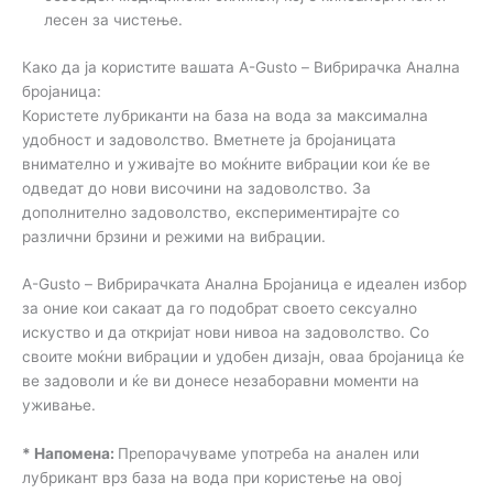
лесен за чистење.
Како да ја користите вашата A-Gusto – Вибрирачка Анална
бројаница:
Користете лубриканти на база на вода за максимална
удобност и задоволство. Вметнете ја бројаницата
внимателно и уживајте во моќните вибрации кои ќе ве
одведат до нови височини на задоволство. За
дополнително задоволство, експериментирајте со
различни брзини и режими на вибрации.
A-Gusto – Вибрирачката Анална Бројаница е идеален избор
за оние кои сакаат да го подобрат своето сексуално
искуство и да откријат нови нивоа на задоволство. Со
своите моќни вибрации и удобен дизајн, оваа бројаница ќе
ве задоволи и ќе ви донесе незаборавни моменти на
уживање.
* Напомена:
Препорачуваме употреба на анален или
лубрикант врз база на вода при користење на овој