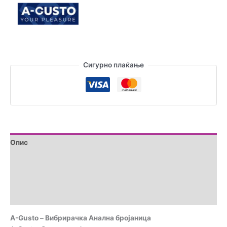
количина
Сигурно плаќање
Опис
Дополнителни информации
Brand
Прегледи (0)
A-Gusto – Вибрирачка Анална бројаница