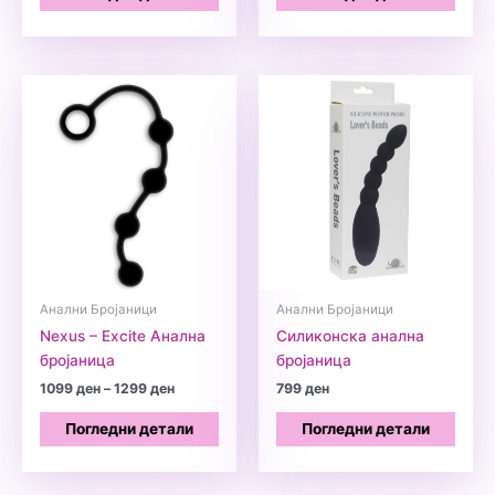
Анални Бројаници
Анални Бројаници
Nexus – Excite Анална
Силиконска анална
бројаница
бројаница
Price
1099
ден
–
1299
ден
799
ден
range:
1099 ден
Погледни детали
Погледни детали
through
1299 ден