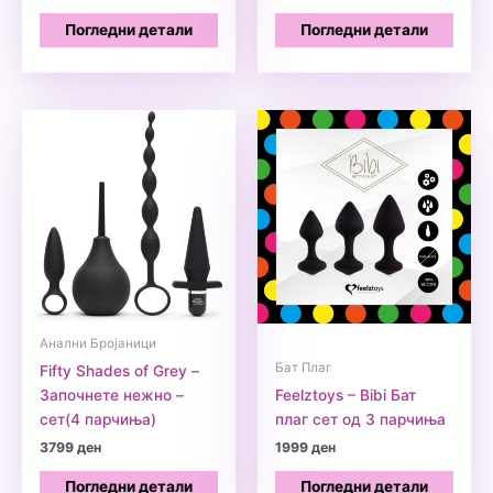
Погледни детали
Погледни детали
Анални Бројаници
Бат Плаг
Fifty Shades of Grey –
Започнете нежно –
Feelztoys – Bibi Бат
сет(4 парчиња)
плаг сет од 3 парчиња
3799
ден
1999
ден
Погледни детали
Погледни детали