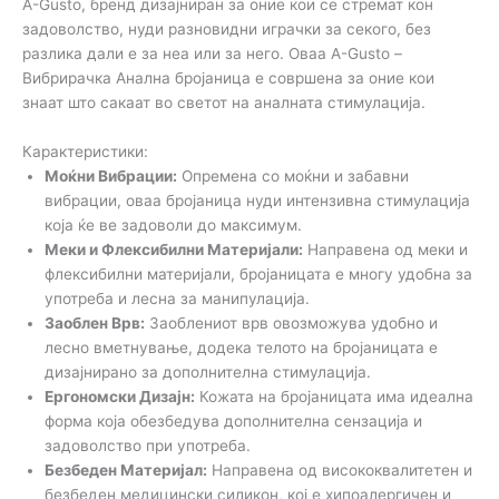
A-Gusto, бренд дизајниран за оние кои се стремат кон
задоволство, нуди разновидни играчки за секого, без
разлика дали е за неа или за него. Оваа A-Gusto –
Вибрирачка Анална бројаница е совршена за оние кои
знаат што сакаат во светот на аналната стимулација.
Карактеристики:
Моќни Вибрации:
Опремена со моќни и забавни
вибрации, оваа бројаница нуди интензивна стимулација
која ќе ве задоволи до максимум.
Меки и Флексибилни Материјали:
Направена од меки и
флексибилни материјали, бројаницата е многу удобна за
употреба и лесна за манипулација.
Заоблен Врв:
Заоблениот врв овозможува удобно и
лесно вметнување, додека телото на бројаницата е
дизајнирано за дополнителна стимулација.
Ергономски Дизајн:
Кожата на бројаницата има идеална
форма која обезбедува дополнителна сензација и
задоволство при употреба.
Безбеден Материјал:
Направена од висококвалитетен и
безбеден медицински силикон, кој е хипоалергичен и