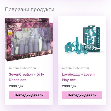
Поврзани продукти
Анални Вибратори
Анални Вибратори
SevenCreation – Dirty
Loveboxxx – Love n
Dozen сет
Play сет
2999
ден
2999
ден
Погледни детали
Погледни детали