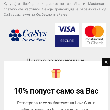
Купувајте безбедно и дискретно со Visa и Mastercard
платежните картички. Секоја трансакција е овозможена од
CaSys системот за безбедно плаќање.
Центар за корисници
Cl
th
Тел:
076945497; 076945498
mo
Email:
contact@loveguru.mk
Пон – Пет: 10-21
10% попуст само за Вас
Саб – Нед: 10-18
Регистрирајте се за билтенот на Love Guru и
добијте попуст на Вашата прва нарачка!