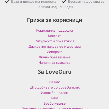
Брза и дискретна испорака
Бесплатна достава за
нарачки над 1500 ден
Грижа за корисници
Корисничка поддршка
Контакт
Сигурност и приватност
Дискретно пакување и достава
Испорака
Лично превземање
Начини за плаќање
За LoveGuru
За нас
Што добивате со LoveGuru.mk
Изложбен салон
Блог
Вработување
Политика за заштита на лични податоци