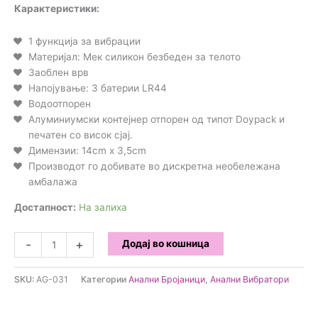
Карактеристики:
1 функција за вибрации
Материјал: Мек силикон безбеден за телото
Заоблен врв
Напојување: 3 батерии LR44
Водоотпорен
Алуминиумски контејнер отпорен од типот Doypack и
печатен со висок сјај.
Димензии: 14cm x 3,5cm
Производот го добивате во дискретна необележана
амбалажа
Достапност:
На залиха
A-
-
+
Додај во кошница
Gusto
-
SKU:
AG-031
Категории
Анални Бројаници
,
Анални Вибратори
Вибрирачка
Анална
бројаница