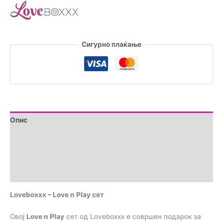
Сигурно плаќање
Опис
Дополнителни информации
Brand
Прегледи (0)
Loveboxxx – Love n Play сет
Овој
Love n Play
сет од Loveboxxx е совршен подарок за