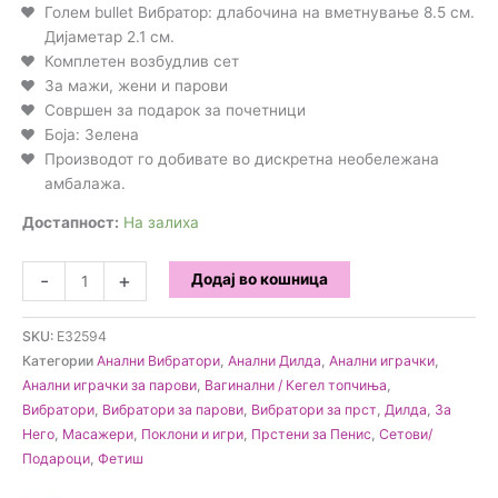
Голем bullet Вибратор: длабочина на вметнување 8.5 см.
Дијаметар 2.1 см.
Комплетен возбудлив сет
За мажи, жени и парови
Совршен за подарок за почетници
Боја: Зелена
Производот го добивате во дискретна необележана
амбалажа.
Достапност:
На залиха
Loveboxxx
-
+
Додај во кошница
-
Love
SKU:
E32594
n
Категории
Анални Вибратори
,
Анални Дилда
,
Анални играчки
,
Play
Анални играчки за парови
,
Вагинални / Кегел топчиња
,
сет
Вибратори
,
Вибратори за парови
,
Вибратори за прст
,
Дилда
,
За
количина
Него
,
Масажери
,
Поклони и игри
,
Прстени за Пенис
,
Сетови/
Подароци
,
Фетиш