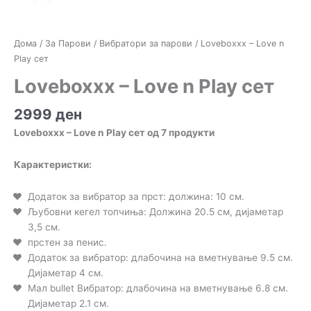
Дома
/
За Парови
/
Вибратори за парови
/ Loveboxxx – Love n
Play сет
Loveboxxx – Love n Play сет
2999
ден
Loveboxxx – Love n Play сет од 7 продукти
Карактеристки:
Додаток за вибратор за прст: должина: 10 см.
Љубовни кегел топчиња: Должина 20.5 см, дијаметар
3,5 см.
прстен за пенис.
Додаток за вибратор: длабочина на вметнување 9.5 см.
Дијаметар 4 см.
Мал bullet Вибратор: длабочина на вметнување 6.8 см.
Дијаметар 2.1 см.