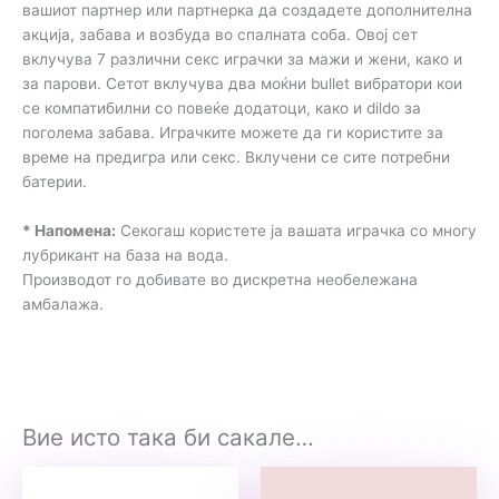
вашиот партнер или партнерка да создадете дополнителна
акција, забава и возбуда во спалната соба. Овој сет
вклучува 7 различни секс играчки за мажи и жени, како и
за парови. Сетот вклучува два моќни bullet вибратори кои
се компатибилни со повеќе додатоци, како и dildo за
поголема забава. Играчките можете да ги користите за
време на предигра или секс. Вклучени се сите потребни
батерии.
* Напомена:
Секогаш користете ја вашата играчка со многу
лубрикант на база на вода.
Производот го добивате во дискретна необележана
амбалажа.
Вие исто така би сакале…