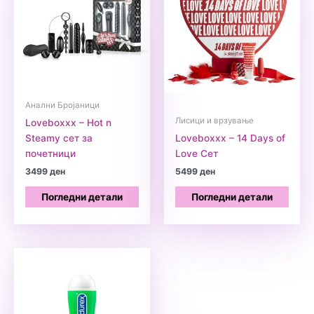
Анални Бројаници
Лисици и врзување
Loveboxxx – Hot n
Steamy сет за
Loveboxxx – 14 Days of
почетници
Love Сет
3499
ден
5499
ден
Погледни детали
Погледни детали