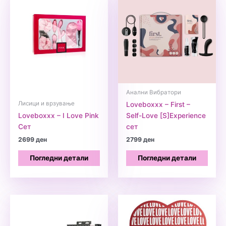
Анални Вибратори
Лисици и врзување
Loveboxxx – First –
Loveboxxx – I Love Pink
Self-Love [S]Experience
Сет
сет
2699
ден
2799
ден
Погледни детали
Погледни детали