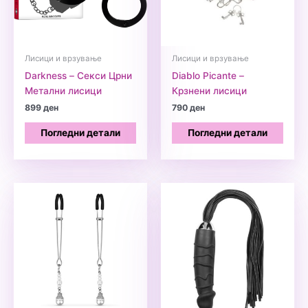
Лисици и врзување
Лисици и врзување
Darkness – Секси Црни
Diablo Picante –
Метални лисици
Крзнени лисици
899
ден
790
ден
Погледни детали
Погледни детали