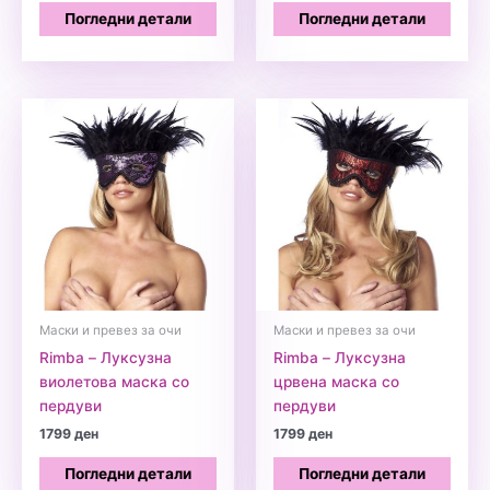
was:
is:
Погледни детали
Погледни детали
1399 ден.
999 ден.
Маски и превез за очи
Маски и превез за очи
Rimba – Луксузна
Rimba – Луксузна
виолетова маска со
црвена маска со
пердуви
пердуви
1799
ден
1799
ден
Погледни детали
Погледни детали