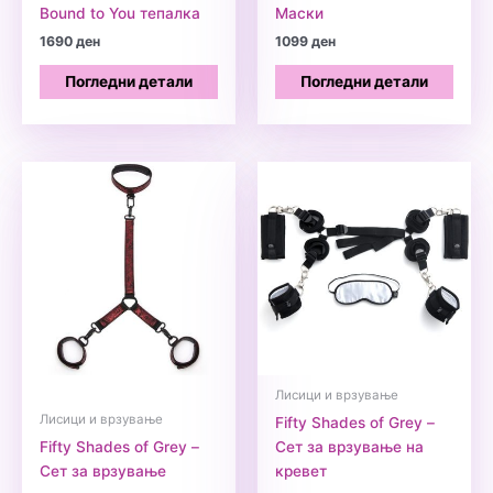
Bound to You тепалка
Маски
1690
ден
1099
ден
Погледни детали
Погледни детали
Лисици и врзување
Лисици и врзување
Fifty Shades of Grey –
Fifty Shades of Grey –
Сет за врзување на
Сет за врзување
кревет