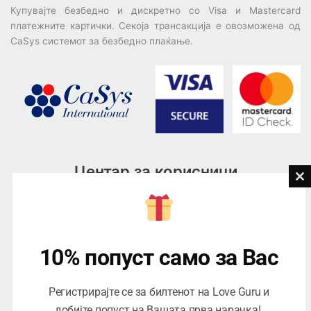
Купувајте безбедно и дискретно со Visa и Mastercard
платежните картички. Секоја трансакција е овозможена од
CaSys системот за безбедно плаќање.
Центар за корисници
Cl
th
Тел:
076945497; 076945498
mo
Email:
contact@loveguru.mk
Пон – Пет: 10-21
10% попуст само за Вас
Саб – Нед: 10-18
Регистрирајте се за билтенот на Love Guru и
добијте попуст на Вашата прва нарачка!