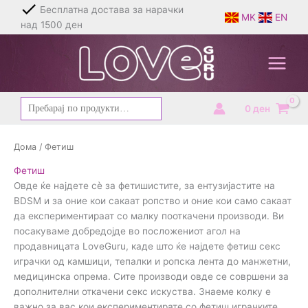
Skip
Брза и дискретна испорака
MK
EN
to
content
Барај
0
ден
за:
Дома
/ Фетиш
Фетиш
Овде ќе најдете сè за фетишистите, за ентузијастите на
BDSM и за оние кои сакаат ропство и оние кои само сакаат
да експериментираат со малку пооткачени производи. Ви
посакуваме добредојде во посложениот агол на
продавницата LoveGuru, каде што ќе најдете фетиш секс
играчки од камшици, тепалки и ропска лента до манжетни,
медицинска опрема. Сите производи овде се совршени за
дополнителни откачени секс искуства. Знаеме колку е
важно за вас кои експериментирате со фетиш играчките