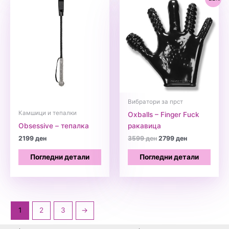
Вибратори за прст
Камшици и тепалки
Oxballs – Finger Fuck
Obsessive – тепалка
ракавица
Original
Current
2199
ден
3599
ден
2799
ден
price
price
was:
is:
Погледни детали
Погледни детали
3599 ден.
2799 ден.
1
2
3
→