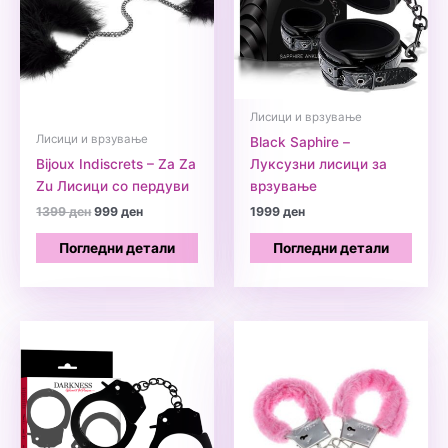
Лисици и врзување
Лисици и врзување
Black Saphire –
Bijoux Indiscrets – Za Za
Луксузни лисици за
Zu Лисици со пердуви
врзување
Original
Current
1399
ден
999
ден
1999
ден
price
price
was:
is:
Погледни детали
Погледни детали
1399 ден.
999 ден.