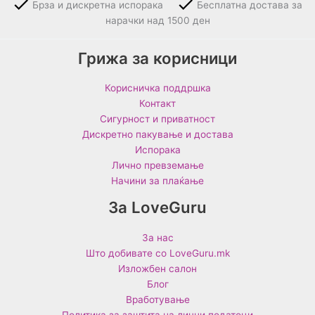
Брза и дискретна испорака
Бесплатна достава за
нарачки над 1500 ден
Грижа за корисници
Корисничка поддршка
Контакт
Сигурност и приватност
Дискретно пакување и достава
Испорака
Лично превземање
Начини за плаќање
За LoveGuru
За нас
Што добивате со LoveGuru.mk
Изложбен салон
Блог
Вработување
Политика за заштита на лични податоци