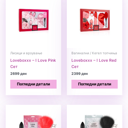
Лисици и врзување
Вагинални / Кегел топчиња
Loveboxxx – I Love Pink
Loveboxxx – I Love Red
Сет
Сет
2699
ден
2399
ден
Погледни детали
Погледни детали