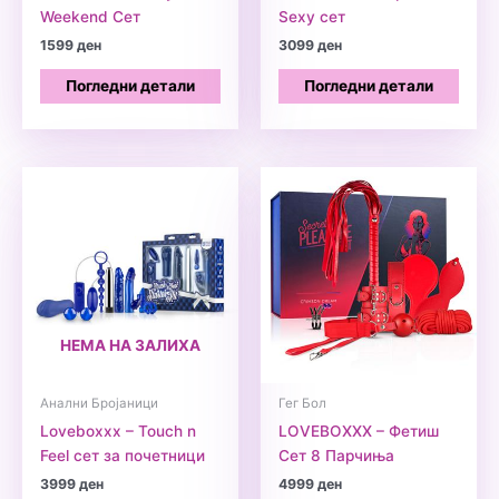
Weekend Сет
Sexy сет
1599
ден
3099
ден
Погледни детали
Погледни детали
НЕМА НА ЗАЛИХА
Анални Бројаници
Гег Бол
Loveboxxx – Touch n
LOVEBOXXX – Фетиш
Feel сет за почетници
Сет 8 Парчиња
3999
ден
4999
ден