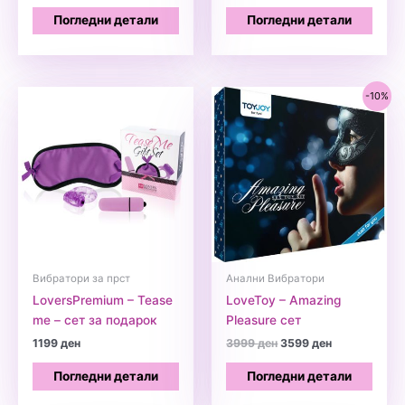
Погледни детали
Погледни детали
-10%
Вибратори за прст
Анални Вибратори
LoversPremium – Tease
LoveToy – Amazing
me – сет за подарок
Pleasure сет
Original
Current
1199
ден
3999
ден
3599
ден
price
price
was:
is:
Погледни детали
Погледни детали
3999 ден.
3599 ден.