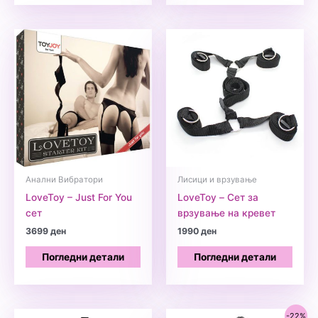
Анални Вибратори
Лисици и врзување
LoveToy – Just For You
LoveToy – Сет за
сет
врзување на кревет
3699
ден
1990
ден
Погледни детали
Погледни детали
-22%