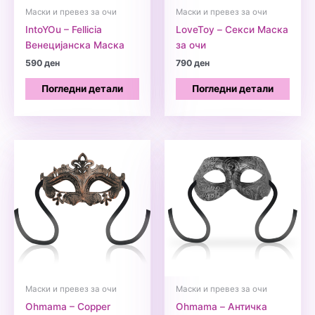
Маски и превез за очи
Маски и превез за очи
IntoYOu – Fellicia
LoveToy – Секси Маска
Венецијанска Маскa
за очи
590
ден
790
ден
Погледни детали
Погледни детали
Маски и превез за очи
Маски и превез за очи
Ohmama – Copper
Ohmama – Античка