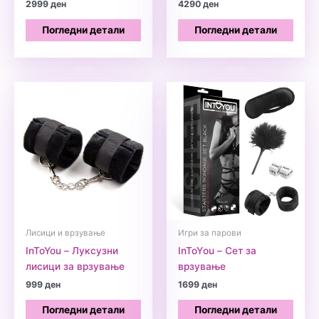
2999
ден
4290
ден
Погледни детали
Погледни детали
Лисици и врзување
Игри за парови
InToYou – Луксузни
InToYоu – Сет за
лисици за врзување
врзување
999
ден
1699
ден
Погледни детали
Погледни детали