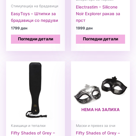
Стимулација на брадавици
Electrastim – Silicone
EasyToys – Штипки за
Nоir Explorer ракав за
брадавици со пердуви
прст
1799
ден
1999
ден
Погледни детали
Погледни детали
НЕМА НА ЗАЛИХА
Камшици и тепалки
Маски и превез за очи
Fifty Shades of Grey –
Fifty Shades of Grey –