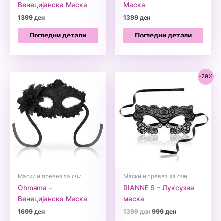
Венецијанска Маскa
Маскa
1399
ден
1399
ден
Погледни детали
Погледни детали
-29%
Маски и превез за очи
Маски и превез за очи
Ohmama –
RIANNE S – Луксузна
Венецијанска Маскa
маска
Original
Current
1699
ден
1399
ден
999
ден
price
price