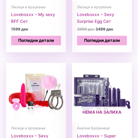
Лисици и врзување
Лисици и врзување
Loveboxxx – My sexy
Loveboxxx – Sexy
BFF Сет
Surprise Egg Сет
Original
Current
1599
ден
3999
ден
3499
ден
price
price
was:
is:
Погледни детали
Погледни детали
3999 ден.
3499 ден.
НЕМА НА ЗАЛИХА
Лисици и врзување
Анални Бројаници
Loveboxxx – Sexy
Loveboxxx – Super