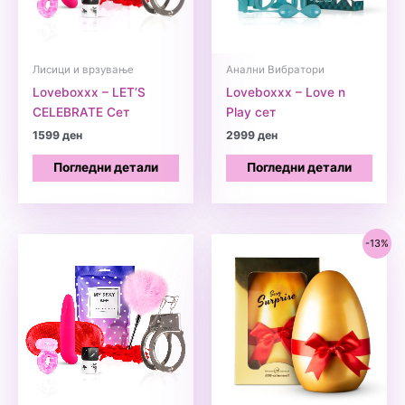
Лисици и врзување
Анални Вибратори
Loveboxxx – LET’S
Loveboxxx – Love n
CELEBRATE Сет
Play сет
1599
ден
2999
ден
Погледни детали
Погледни детали
-13%