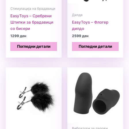
Стимулација на брадавици
Дилда
EasyToys – Сребрени
Штипки за брадавици
EasyToys – Флогер
со бисери
дилдо
1299
ден
2599
ден
Погледни детали
Погледни детали
Вибратори за парови