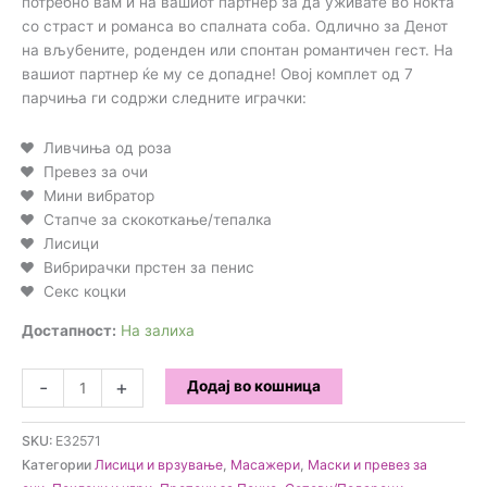
потребно вам и на вашиот партнер за да уживате во ноќта
со страст и романса во спалната соба. Одлично за Денот
на вљубените, роденден или спонтан романтичен гест. На
вашиот партнер ќе му се допадне! Овој комплет од 7
парчиња ги содржи следните играчки:
Ливчиња од роза
Превез за очи
Мини вибратор
Стапче за скокоткање/тепалка
Лисици
Вибрирачки прстен за пенис
Секс коцки
Достапност:
На залиха
Loveboxxx
-
+
Додај во кошница
-
I
SKU:
E32571
love
Категории
Лисици и врзување
,
Масажери
,
Маски и превез за
you