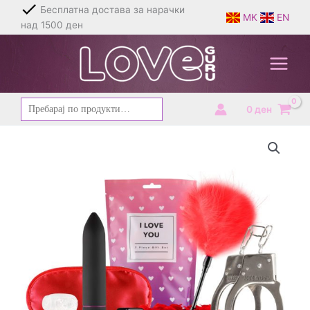
Skip
Бесплатна достава за нарачки
MK
EN
to
над 1500 ден
content
Барај
0
ден
за: