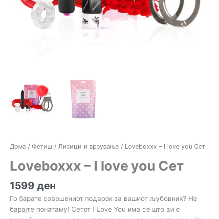
Дома
/
Фетиш
/
Лисици и врзување
/ Loveboxxx – I love you Сет
Loveboxxx – I love you Сет
1599
ден
Го барате совршениот подарок за вашиот љубовник? Не
барајте понатаму! Сетот I Love You има се што ви е