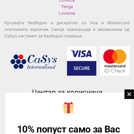
Lovetoy
Tenga
Lovense
Купувајте безбедно и дискретно со Visa и Mastercard
платежните картички. Секоја трансакција е овозможена од
CaSys системот за безбедно плаќање.
Центар за корисници
Cl
th
Тел:
076945497; 076945498
mo
Email:
contact@loveguru.mk
Пон – Пет: 10-21
10% попуст само за Вас
Саб – Нед: 10-18