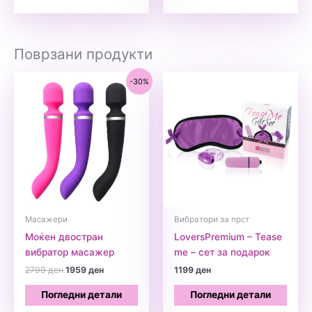
Поврзани продукти
-30%
Масажери
Вибратори за прст
Моќен двостран
LoversPremium – Tease
вибратор масажер
me – сет за подарок
Original
Current
2799
ден
1959
ден
1199
ден
price
price
was:
is:
Погледни детали
Погледни детали
2799 ден.
1959 ден.