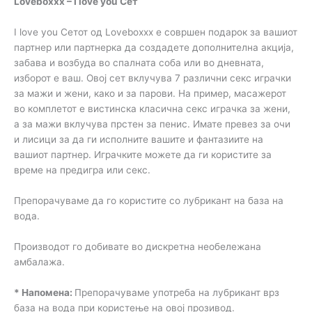
Loveboxxx – I love you Сет
I love you Сетот од Loveboxxx е совршен подарок за вашиот
партнер или партнерка да создадете дополнителна акција,
забава и возбуда во спалната соба или во дневната,
изборот е ваш. Овој сет вклучува 7 различни секс играчки
за мажи и жени, како и за парови. На пример, масажерот
во комплетот е вистинска класична секс играчка за жени,
а за мажи вклучува прстен за пенис. Имате превез за очи
и лисици за да ги исполните вашите и фантазиите на
вашиот партнер. Играчките можете да ги користите за
време на предигра или секс.
Препорачуваме да го користите со лубрикант на база на
вода.
Производот го добивате во дискретна необележана
амбалажа.
* Напомена:
Препорачуваме употреба на лубрикант врз
база на вода при користење на овој прозивод.