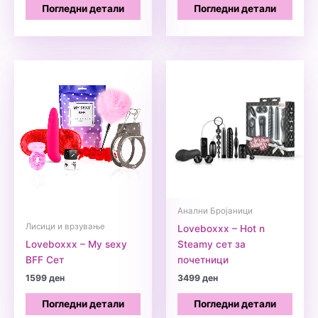
Погледни детали
Погледни детали
Анални Бројаници
Лисици и врзување
Loveboxxx – Hot n
Loveboxxx – My sexy
Steamy сет за
BFF Сет
почетници
1599
ден
3499
ден
Погледни детали
Погледни детали