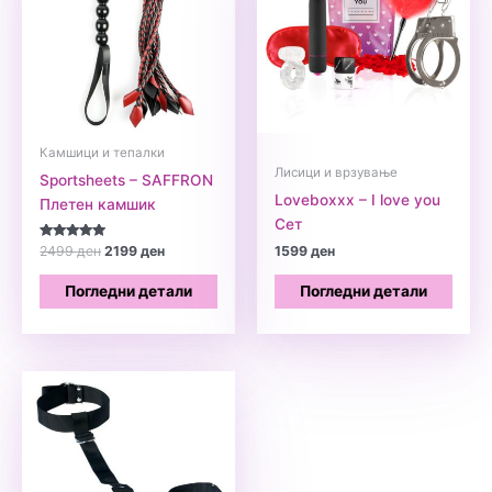
Камшици и тепалки
Лисици и врзување
Sportsheets – SAFFRON
Loveboxxx – I love you
Плетен камшик
Сет
Оценето
Original
Current
2499
ден
2199
ден
1599
ден
5.00
price
price
од 5
was:
is:
Погледни детали
Погледни детали
2499 ден.
2199 ден.