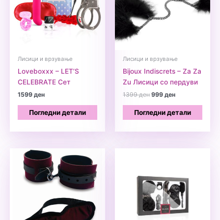
Лисици и врзување
Лисици и врзување
Loveboxxx – LET’S
Bijoux Indiscrets – Za Za
CELEBRATE Сет
Zu Лисици со пердуви
Original
Current
1599
ден
1399
ден
999
ден
price
price
was:
is:
Погледни детали
Погледни детали
1399 ден.
999 ден.