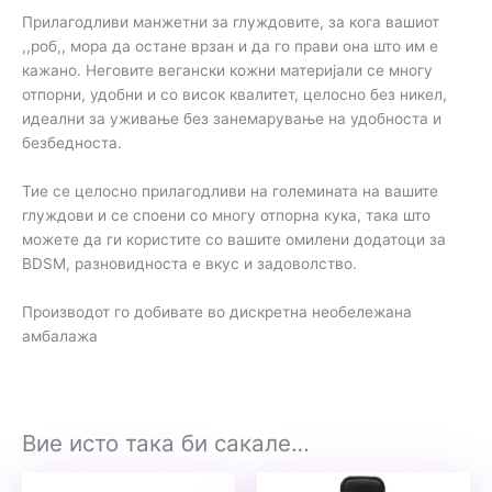
Прилагодливи манжетни за глуждовите, за кога вашиот
,,роб,, мора да остане врзан и да го прави она што им е
кажано. Неговите вегански кожни материјали се многу
отпорни, удобни и со висок квалитет, целосно без никел,
идеални за уживање без занемарување на удобноста и
безбедноста.
Тие се целосно прилагодливи на големината на вашите
глуждови и се споени со многу отпорна кука, така што
можете да ги користите со вашите омилени додатоци за
BDSM, разновидноста е вкус и задоволство.
Производот го добивате во дискретна необележана
амбалажа
Вие исто така би сакале…