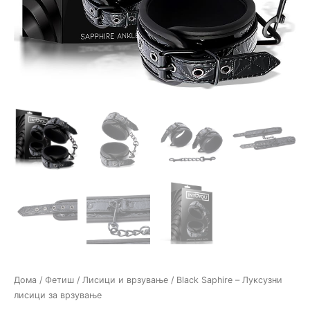
Дома
/
Фетиш
/
Лисици и врзување
/ Black Saphire – Луксузни
лисици за врзување