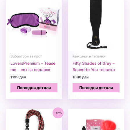
Вибратори за прст
Камшици и тепалки
LoversPremium – Tease
Fifty Shades of Grey –
me – сет за подарок
Bound to You тепалка
1199
ден
1690
ден
Погледни детали
Погледни детали
-12%