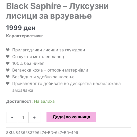
Black Saphire – Луксузни
лисици за врзување
1999
ден
Карактеристики:
Прилагодливи лисици за глуждови
Со кука и метален ланец
100% без никел
Веганска кожа – отпорни материјали
Безбедно и удобно за носење
Производот го добивате во дискретна необележана
амбалажа
Достапност:
На залиха
Black
-
+
Додај во кошница
Saphire
-
SKU:
8436583796474-BD-647-BD-499
Луксузни