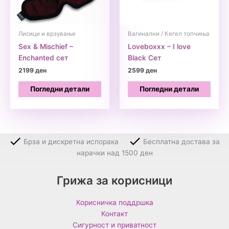
Лисици и врзување
Вагинални / Кегел топчиња
Sex & Mischief –
Loveboxxx – I love
Enchanted сет
Black Сет
2199
ден
2599
ден
Погледни детали
Погледни детали
Брза и дискретна испорака
Бесплатна достава за
нарачки над 1500 ден
Грижа за корисници
Корисничка поддршка
Контакт
Сигурност и приватност