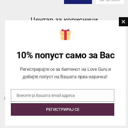
Центар за корисници
Cl
th
Тел:
076945497; 076945498
mo
Email:
contact@loveguru.mk
Пон – Пет: 10-21
10% попуст само за Вас
Саб – Нед: 10-18
Регистрирајте се за билтенот на Love Guru и
добијте попуст на Вашата прва нарачка!
Внесете ја Вашата email адреса
Email
Еуропеан Траде Дооел Скопје, Варшавска 5/1 -5, 1000 Скопје,
ЕДБ 4057021558024
РЕГИСТРИРАЈ СЕ
Copyright © 2026 Love Guru