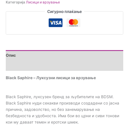
Категорија
Лисици и врзување
лисици
за
Сигурно плаќање
врзување
количина
Опис
Прегледи (0)
Black Saphire – Луксузни лисици за врзување
Black Saphire, луксузен бренд за љубителите на BDSM.
Black Saphire нуди секакви производи создадени со јасна
причина, задоволство, но без занемарување на
безбедноста и удобноста. Има бои во црни и сиви тонови
кои му даваат темен и еротски шмек.