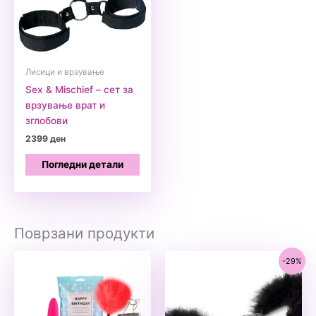
Лисици и врзување
Sex & Mischief – сет за
врзување врат и
зглобови
2399
ден
Погледни детали
Поврзани продукти
-29%