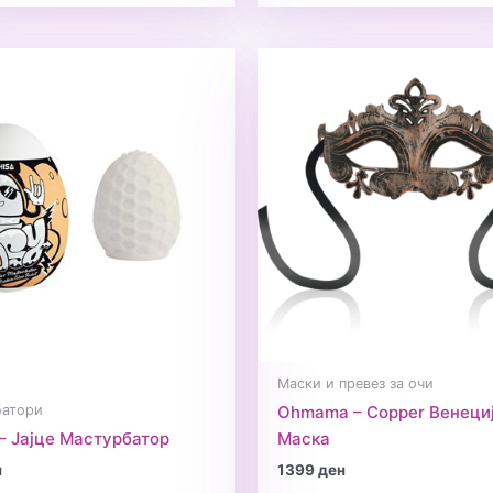
Маски и превез за очи
батори
Ohmama – Copper Венеци
– Јајце Мастурбатор
Маскa
н
1399
ден