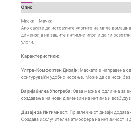
Опис
Прегледи (0)
Маска – Мачка
Ако сакате да истражите улогите на мила домашна
димензија на вашите интимни игри и да ги осветли
улоги.
Карактеристики:
Ултра-Комфортен Дизајн:
Маската е направена од
осигурувајќи удобно носење. Може да се носи без
Варијабилна Употреба:
Оваа маска е одлична за е
создавање на нови димензии на интима и возбуду
Дизајн за Интимност:
Привлечниот дизајн додава е
Создава исклучителна атмосфера на интимност и 