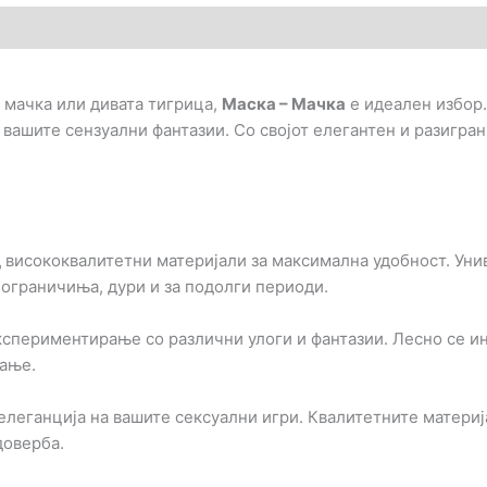
 мачка или дивата тигрица,
Маска – Мачка
е идеален избор.
 вашите сензуални фантазии. Со својот елегантен и разигран
 висококвалитетни материјали за максимална удобност. Уни
 ограничиња, дури и за подолги периоди.
кспериментирање со различни улоги и фантазии. Лесно се и
вање.
леганција на вашите сексуални игри. Квалитетните материјал
доверба.