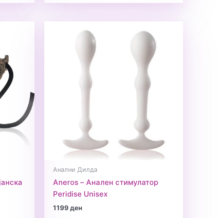
Анални Дилда
јанска
Aneros – Анален стимулатор
Peridise Unisex
1199
ден