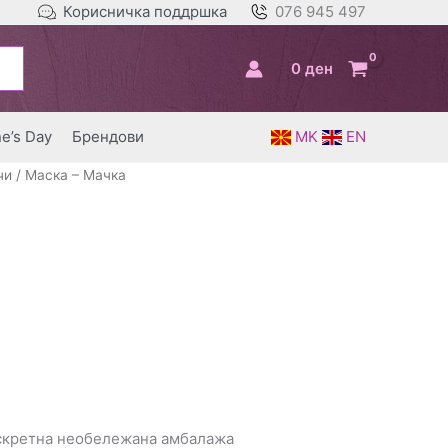
Корисничка поддршка
076 945 497
0
ден
ne’s Day
Брендови
MK
EN
чи
/ Маска – Мачка
искретна необележана амбалажа