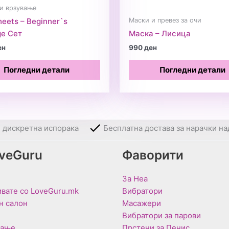
и врзување
Маски и превез за очи
heets – Beginner`s
e Сет
Маска – Лисица
ен
990
ден
Погледни детали
Погледни детали
и дискретна испорака
Бесплатна достава за нарачки на
oveGuru
Фаворити
За Неа
вате со LoveGuru.mk
Вибратори
н салон
Масажери
Вибратори за парови
вање
Прстени за Пенис