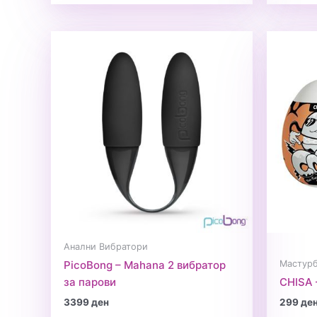
Анални Вибратори
Мастур
PicoBong – Mahana 2 вибратор
за парови
CHISA 
3399
ден
299
де