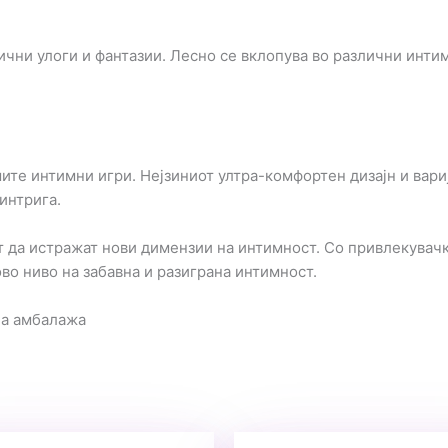
чни улоги и фантазии. Лесно се вклопува во различни интимн
ите интимни игри. Нејзиниот ултра-комфортен дизајн и вари
интрига.
т да истражат нови димензии на интимност. Со привлекувачк
ово ниво на забавна и разиграна интимност.
на амбалажа