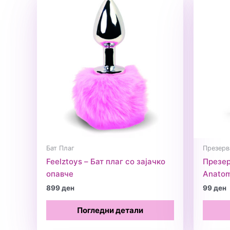
Бат Плаг
Презерв
Feelztoys – Бат плаг со зајачко
Презер
опавче
Anatom
899
ден
99
ден
Погледни детали