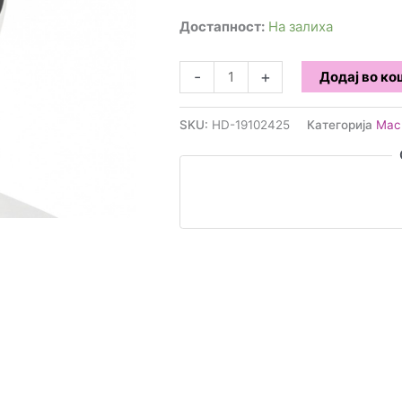
Достапност:
На залиха
Маска
-
+
Додај во к
-
Мачка
SKU:
HD-19102425
Категорија
Мас
количина