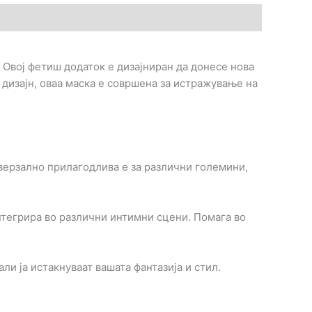
 Овој фетиш додаток е дизајниран да донесе нова
 дизајн, оваа маска е совршена за истражување на
верзално прилагодлива е за различни големини,
нтегрира во различни интимни сцени. Помага во
и ја истакнуваат вашата фантазија и стил.