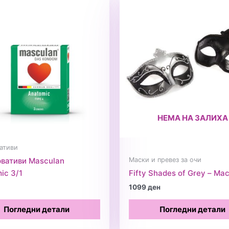
НЕМА НА ЗАЛИХА
ативи
Маски и превез за очи
вативи Masculan
ic 3/1
Fifty Shades of Grey – Ма
1099
ден
Погледни детали
Погледни детали