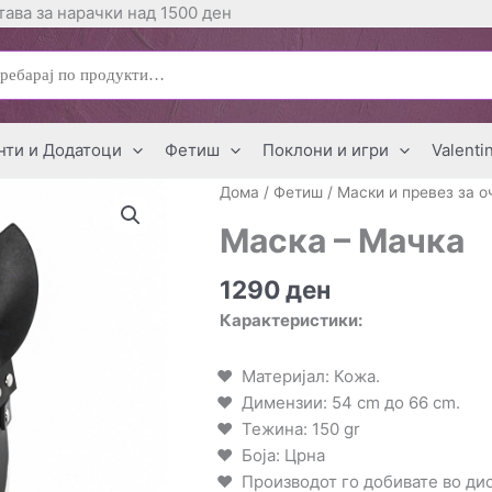
ава за нарачки над 1500 ден
ај
нти и Додатоци
Фетиш
Поклони и игри
Valenti
Дома
/
Фетиш
/
Маски и превез за о
Маска – Мачка
1290
ден
Карактеристики:
Материјал: Кожа.
Димензии: 54 cm до 66 cm.
Тежина: 150 gr
Боја: Црна
Производот го добивате во д