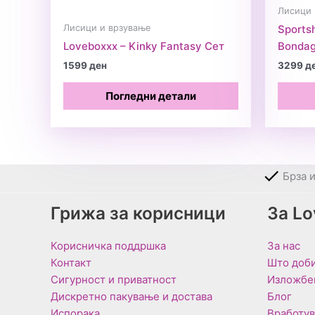
Лисици 
Лисици и врзување
Sports
Loveboxxx – Kinky Fantasy Сет
Bondag
1599
ден
3299
д
Погледни детали
Брза 
Грижа за корисници
За L
Корисничка поддршка
За нас
Контакт
Што доби
Сигурност и приватност
Изложбе
Дискретно пакување и достава
Блог
Испорака
Вработу