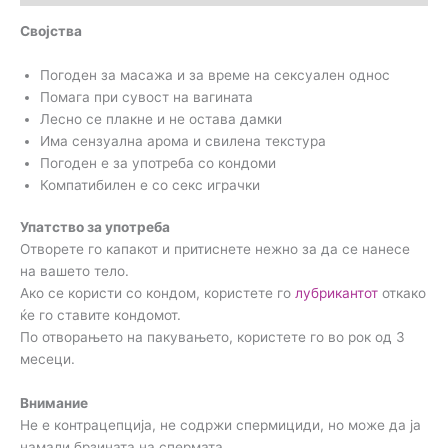
Својства
Погоден за масажа и за време на сексуален однос
Помага при сувост на вагината
Лесно се плакне и не остава дамки
Има сензуална арома и свилена текстура
Погоден е за употреба со кондоми
Компатибилен е со секс играчки
Упатство за употреба
Отворете го капакот и притиснете нежно за да се нанесе
на вашето тело.
Ако се користи со кондом, користете го
лубрикантот
откако
ќе го ставите кондомот.
По отворањето на пакувањето, користете го во рок од 3
месеци.
Внимание
Не е контрацепција, не содржи спермициди, но може да ја
намали брзината на спермата.