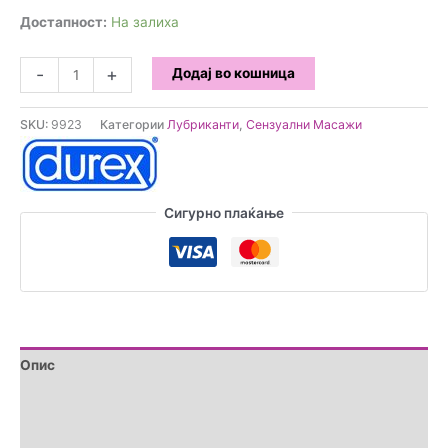
Достапност:
На залиха
Durex
-
+
Додај во кошница
Гуарана
гел
SKU:
9923
Категории
Лубриканти
,
Сензуални Масажи
2
во
1
200
Сигурно плаќање
мл
количина
Опис
Brand
Прегледи (0)