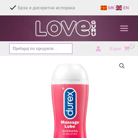
Skip
Брза и дискретна испорака
MK
EN
to
content
Барај
0
ден
за: