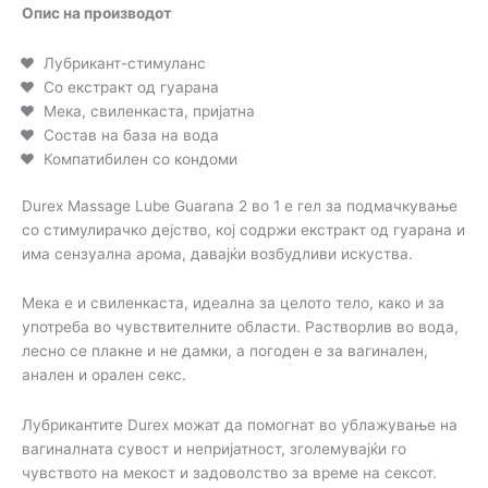
Опис на производот
Лубрикант-стимуланс
Со екстракт од гуарана
Мека, свиленкаста, пријатна
Состав на база на вода
Компатибилен со кондоми
Durex Massage Lube Guarana 2 во 1 е гел за подмачкување
со стимулирачко дејство, кој содржи екстракт од гуарана и
има сензуална арома, давајќи возбудливи искуства.
Мека е и свиленкаста, идеална за целото тело, како и за
употреба во чувствителните области. Растворлив во вода,
лесно се плакне и не дамки, а погоден е за вагинален,
анален и орален секс.
Лубрикантите Durex можат да помогнат во ублажување на
вагиналната сувост и непријатност, зголемувајќи го
чувството на мекост и задоволство за време на сексот.