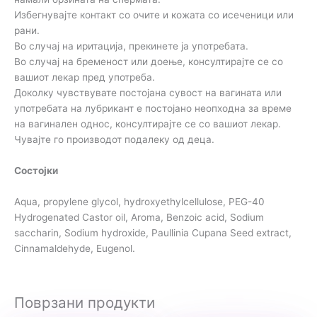
Избегнувајте контакт со очите и кожата со исеченици или
рани.
Во случај на иритација, прекинете ја употребата.
Во случај на бременост или доење, консултирајте се со
вашиот лекар пред употреба.
Доколку чувствувате постојана сувост на вагината или
употребата на лубрикант е постојано неопходна за време
на вагинален однос, консултирајте се со вашиот лекар.
Чувајте го производот подалеку од деца.
Состојки
Aqua, propylene glycol, hydroxyethylcellulose, PEG-40
Hydrogenated Castor oil, Aroma, Benzoic acid, Sodium
saccharin, Sodium hydroxide, Paullinia Cupana Seed extract,
Cinnamaldehyde, Eugenol.
Поврзани продукти