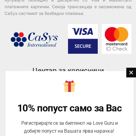
Купувајте безбедно и дискретно со Visa и Mastercard
платежните картички. Секоја трансакција е овозможена од
CaSys системот за безбедно плаќање.
Центар за корисници
Cl
th
Тел:
076945497; 076945498
mo
Email:
contact@loveguru.mk
Пон – Пет: 10-21
10% попуст само за Вас
Саб – Нед: 10-18
Регистрирајте се за билтенот на Love Guru и
добијте попуст на Вашата прва нарачка!