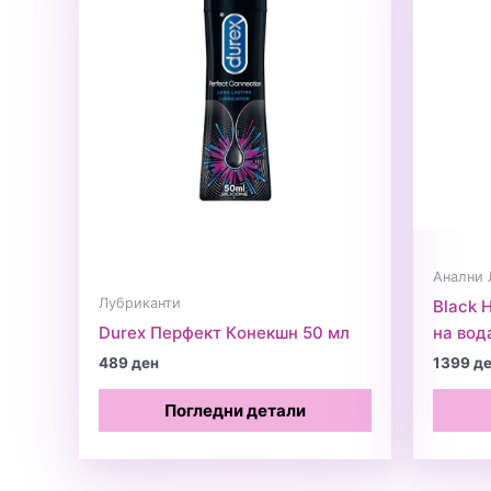
Анални 
Лубриканти
Black 
Durex Перфект Кoнекшн 50 мл
на вод
489
ден
1399
д
Погледни детали