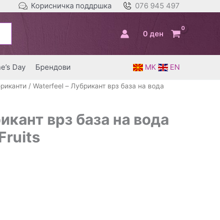
Корисничка поддршка
076 945 497
0
ден
ne’s Day
Брендови
MK
EN
риканти
/ Waterfeel – Лубрикант врз база на вода
рикант врз база на вода
Fruits