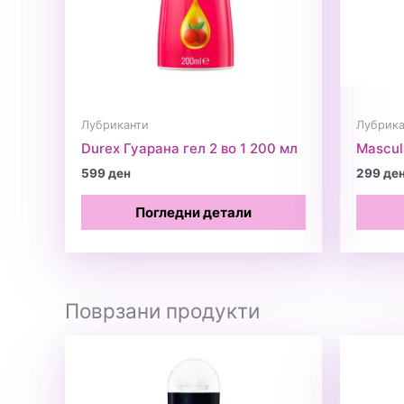
Лубриканти
Лубрика
Durex Гуарана гел 2 во 1 200 мл
Mascul
599
ден
299
де
Погледни детали
Поврзани продукти