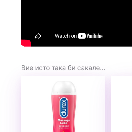
Вие исто така би сакале…