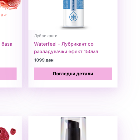
Лубриканти
з база
Waterfeel – Лубрикант со
разладувачки ефект 150мл
1099
ден
Погледни детали