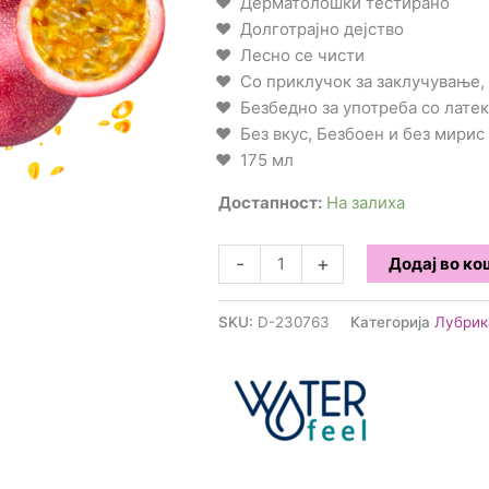
Дерматолошки тестирано
Долготрајно дејство
Лесно се чисти
Со приклучок за заклучување,
Безбедно за употреба со лате
Без вкус, Безбоен и без мирис
175 мл
Достапност:
На залиха
Waterfeel
-
+
Додај во к
-
Лубрикант
SKU:
D-230763
Категорија
Лубрик
врз
база
на
вода
175мл
-