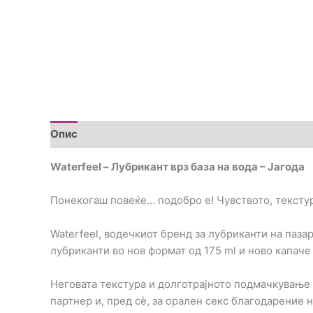
Опис
Brand
Прегледи (0)
Waterfeel – Лубрикант врз база на вода – Јагода
Понекогаш повеќе… подобро е! Чувството, текстура
Waterfeel, водечкиот бренд за лубриканти на паз
лубриканти во нов формат од 175 ml и ново капаче
Неговата текстура и долготрајното подмачкување
партнер и, пред сè, за орален секс благодарение 