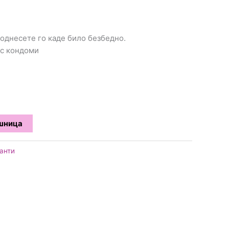
 однесете го каде било безбедно.
кс кондоми
ошница
анти