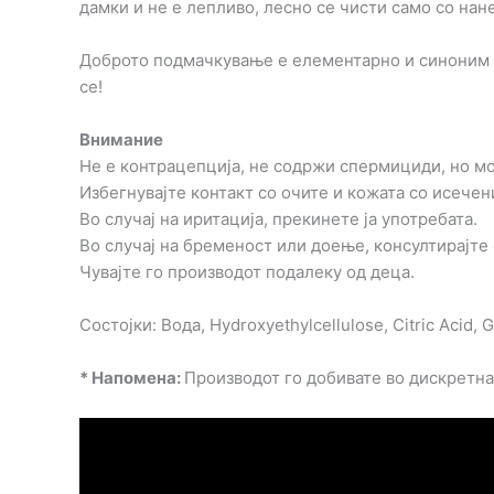
дамки и не е лепливо, лесно се чисти само со нан
Доброто подмачкување е елементарно и синоним за
се!
Внимание
Не е контрацепција, не содржи спермициди, но мо
Избегнувајте контакт со очите и кожата со исечен
Во случај на иритација, прекинете ја употребата.
Во случај на бременост или доење, консултирајте 
Чувајте го производот подалеку од деца.
Состојки: Вода, Hydroxyethylcellulose, Citric Acid,
* Напомена:
Производот го добивате во дискретн