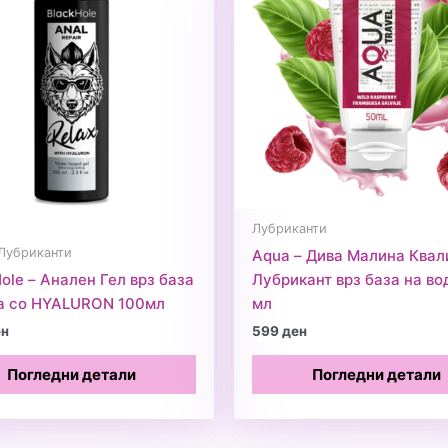
Лубриканти
Лубриканти
Aqua – Дива Малина Квал
Hole – Анален Гел врз база
Лубрикант врз база на во
а со HYALURON 100мл
мл
ен
599
ден
Погледни детали
Погледни детали