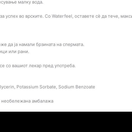
есување малку вода.
 успех во врските. Со Waterfeel, оставете сè да тече, макс
же да ја намали брзината на спермата.
ици или рани.
се со вашиот лекар пред употреба.
 Glycerin, Potassium Sorbate, Sodium Benzoate
а необележана амбалажа