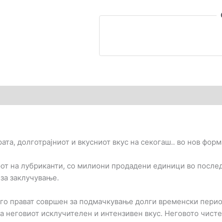
Passion
Fruits
количина
та, долготрајниот и вкусниот вкус на секогаш.. во нов форм
арот на лубриканти, со милиони продадени единици во после
 за заклучување.
 го прават совршен за подмачкување долги временски перио
на неговиот исклучителен и интензивен вкус. Неговото чисте