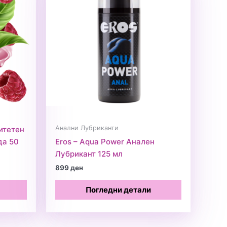
Анални Лубриканти
итетен
да 50
Eros – Aqua Power Анален
Лубрикант 125 мл
899
ден
Погледни детали