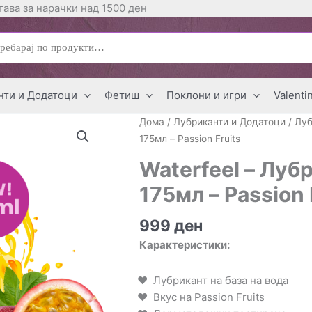
ава за нарачки над 1500 ден
ај
нти и Додатоци
Фетиш
Поклони и игри
Valenti
Дома
/
Лубриканти и Додатоци
/
Луб
175мл – Passion Fruits
Waterfeel – Луб
175мл – Passion 
999
ден
Карактеристики:
Лубрикант на база на вода
Вкус на Passion Fruits