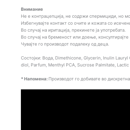
Внимание
Не е контрацепција, не содржи спермициди, но мо
Избегнувајте контакт со очите и кожата со исечен
Во случај на иритација, прекинете ја употребата.
Во случај на бременост или доење, консултирајте 
Чувајте го производот подалеку од деца.
Состојки: Вода, Dimethicone, Glycerin, Inulin Laury
diol, Parfum, Menthyl PCA, Sucrose Palmitate, Lactic
* Напомена:
Производот го добивате во дискретн