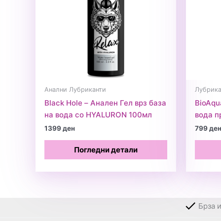
Анални Лубриканти
Лубрика
Black Hole – Анален Гел врз база
BioAqu
на вода со HYALURON 100мл
вода п
1399
ден
799
де
Погледни детали
Брза 