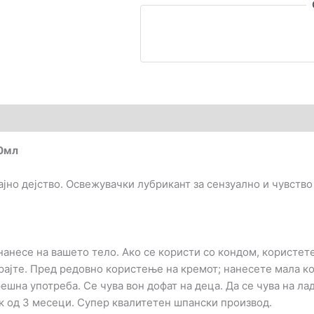
50мл
ајно дејство. Освежувачки лубрикант за сензуално и чувство
нанесе на вашето тело. Ако се користи со кондом, користете
рајте. Пред редовно користење на кремот; нанесете мала ко
решна употреба. Се чува вон дофат на деца. Да се чува на ла
к од 3 месеци. Супер квалитетен шпански производ.