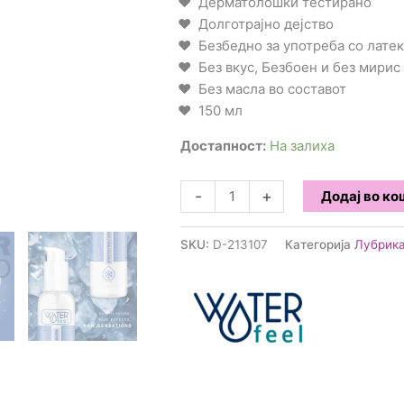
Дерматолошки тестирано
Долготрајно дејство
Безбедно за употреба со лате
Без вкус, Безбоен и без мирис
Без масла во составот
150 мл
Достапност:
На залиха
Waterfeel
-
+
Додај во к
-
Лубрикант
SKU:
D-213107
Категорија
Лубрик
со
разладувачки
ефект
150мл
количина