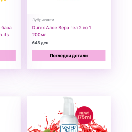
Лубриканти
з база
Durex Алое Вера гел 2 во 1
uits
200мл
645
ден
Погледни детали