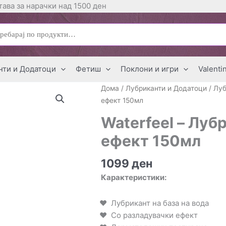
ава за нарачки над 1500 ден
ај
нти и Додатоци
Фетиш
Поклони и игри
Valenti
Дома
/
Лубриканти и Додатоци
/
Луб
ефект 150мл
Waterfeel – Луб
ефект 150мл
1099
ден
Карактеристики:
Лубрикант на база на вода
Со разладувачки ефект