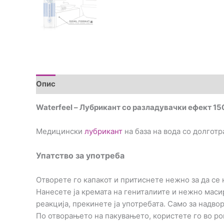
Опис
Brand
Прегледи (0)
Waterfeel – Лубрикант со разладувачки ефект 1
Медицински
лубрикант
на база на вода со долготр
Упатство за употреба
Отворете го капакот и притиснете нежно за да се 
Нанесете ја кремата на гениталиите и нежно маси
реакција, прекинете ја употребата. Само за надво
По отворањето на пакувањето, користете го во ро