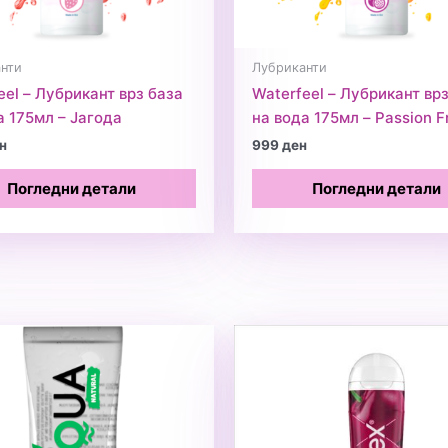
нти
Лубриканти
eel – Лубрикант врз база
Waterfeel – Лубрикант вр
а 175мл – Јагода
на вода 175мл – Passion Fr
н
999
ден
Погледни детали
Погледни детали