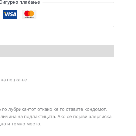
Сигурно плаќање
 на пецкање .
 го лубрикантот откако ќе го ставите кондомот.
личина на подлактицата. Ако се појави алергиска
дно и темно место.