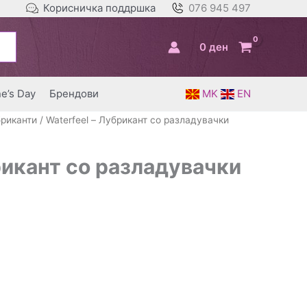
Корисничка поддршка
076 945 497
0
ден
ne’s Day
Брендови
MK
EN
риканти
/ Waterfeel – Лубрикант со разладувачки
рикант со разладувачки