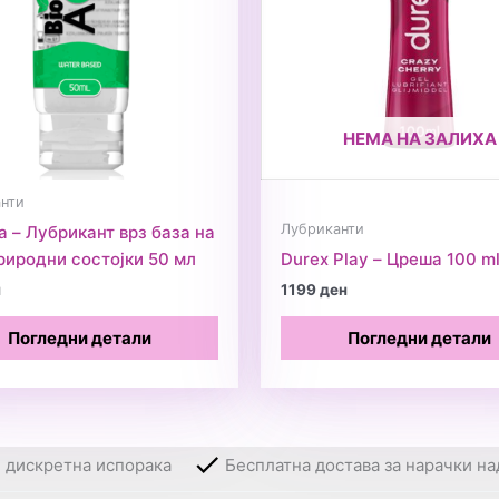
НЕМА НА ЗАЛИХА
нти
Лубриканти
a – Лубрикант врз база на
риродни состојки 50 мл
Durex Play – Цреша 100 m
н
1199
ден
Погледни детали
Погледни детали
и дискретна испорака
Бесплатна достава за нарачки на