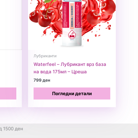
Лубриканти
Waterfeel – Лубрикант врз база
l
на вода 175мл – Цреша
799
ден
Погледни детали
д 1500 ден