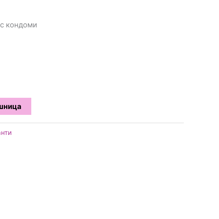
кс кондоми
ошница
анти