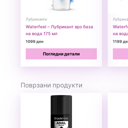
Лубриканти
Лубрика
Waterfeel – Лубрикант врз база
Waterf
на вода 175 мл
на вод
1099
ден
1199
де
Погледни детали
Поврзани продукти