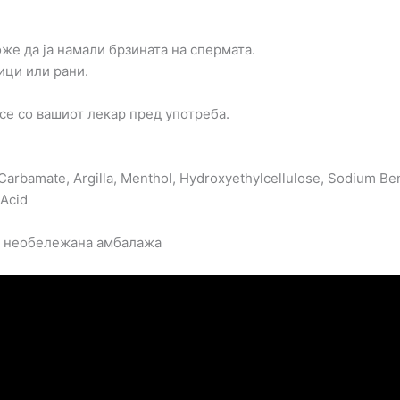
же да ја намали брзината на спермата.
ици или рани.
се со вашиот лекар пред употреба.
l Carbamate, Argilla, Menthol, Hydroxyethylcellulose, Sodium 
 Acid
а необележана амбалажа