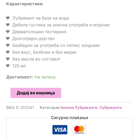
Карактеристики:
Лубрикант на база на вода
Дебела густина за анална употреба и играчки
Дерматолошки тестирано
Долготрајно дејство
Безбедно за употреба со латекс кондоми
Без вкус, Безбоен и без мирис
Без масла во составот
125 мл
Достапност:
На залиха
Eros
Додај во кошница
-
Aqua
SKU:
D-203241
Категории
Анални Лубриканти
,
Лубриканти
Power
Сигурно плаќање
Анален
Лубрикант
125
мл