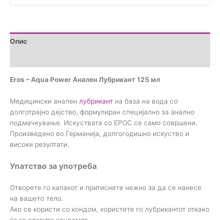
количина
Опис
Прегледи (0)
Eros – Aqua Power Анален Лубрикант 125 мл
Медицински анален
лубрикант
на база на вода со
долготрајно дејство, формулиран специјално за анално
подмачкување. Искуствата со ЕРОС се само совршени.
Произведено во Германија, долгогодишно искуство и
високи резултати.
Упатство за употреба
Отворете го капакот и притиснете нежно за да се нанесе
на вашето тело.
Ако се користи со кондом, користете го лубрикантот откако