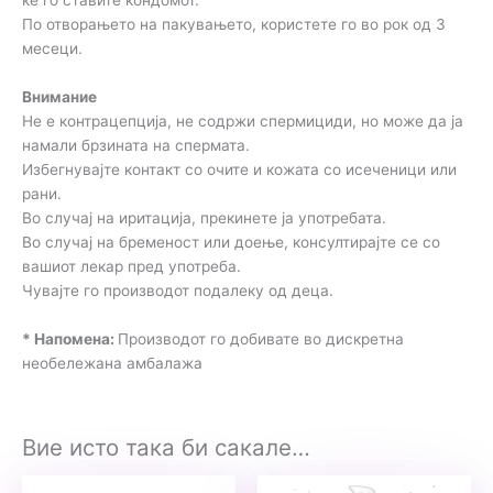
ќе го ставите кондомот.
По отворањето на пакувањето, користете го во рок од 3
месеци.
Внимание
Не е контрацепција, не содржи спермициди, но може да ја
намали брзината на спермата.
Избегнувајте контакт со очите и кожата со исеченици или
рани.
Во случај на иритација, прекинете ја употребата.
Во случај на бременост или доење, консултирајте се со
вашиот лекар пред употреба.
Чувајте го производот подалеку од деца.
* Напомена:
Производот го добивате во дискретна
необележана амбалажа
Вие исто така би сакале…