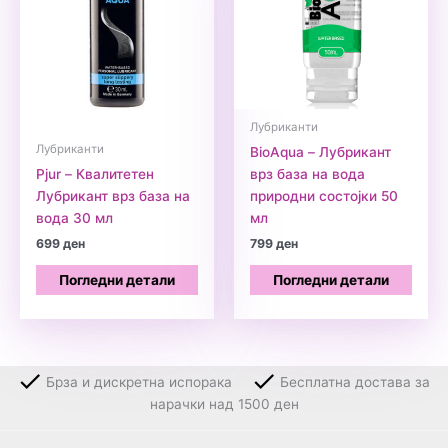
Лубриканти
Лубриканти
BioAqua – Лубрикант
Pjur – Квалитетен
врз база на вода
Лубрикант врз база на
природни состојки 50
вода 30 мл
мл
699
ден
799
ден
Погледни детали
Погледни детали
Брза и дискретна испорака
Бесплатна достава за
нарачки над 1500 ден