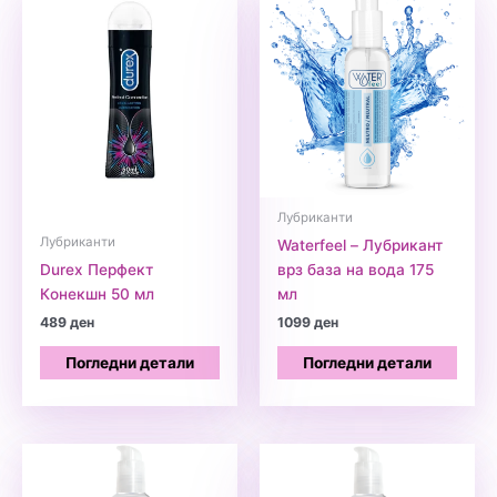
Лубриканти
Лубриканти
Waterfeel – Лубрикант
Durex Перфект
врз база на вода 175
Кoнекшн 50 мл
мл
489
ден
1099
ден
Погледни детали
Погледни детали