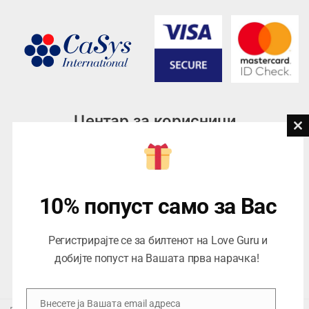
Центар за корисници
Cl
th
Тел:
076945497; 076945498
mo
Email:
contact@loveguru.mk
Пон – Пет: 10-21
10% попуст само за Вас
Саб – Нед: 10-18
Регистрирајте се за билтенот на Love Guru и
добијте попуст на Вашата прва нарачка!
Внесете ја Вашата email адреса