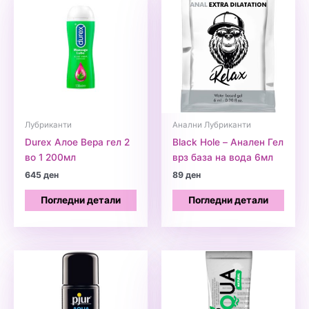
Лубриканти
Анални Лубриканти
Durex Алое Вера гел 2
Black Hole – Анален Гел
во 1 200мл
врз база на вода 6мл
645
ден
89
ден
Погледни детали
Погледни детали