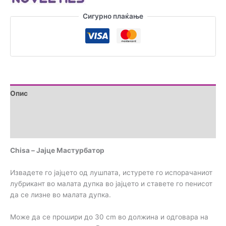
Сигурно плаќање
Опис
Brand
Прегледи (0)
Chisa – Јајце Мастурбатор
Извадете го јајцето од лушпата, истурете го испорачаниот
лубрикант во малата дупка во јајцето и ставете го пенисот
да се лизне во малата дупка.
Може да се прошири до 30 cm во должина и одговара на