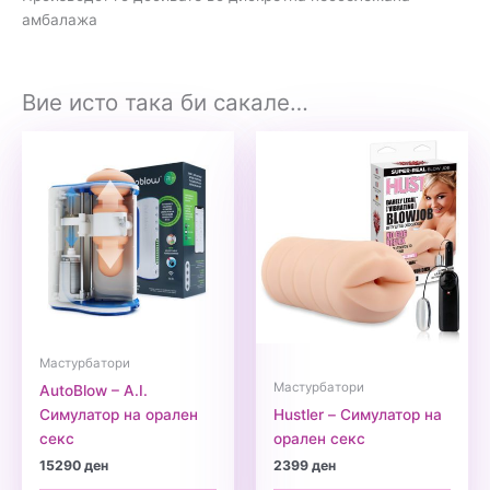
амбалажа
Вие исто така би сакале…
Мастурбатори
Мастурбатори
AutoBlow – A.I.
Симулатор на орален
Hustler – Симулатор на
секс
орален секс
15290
ден
2399
ден