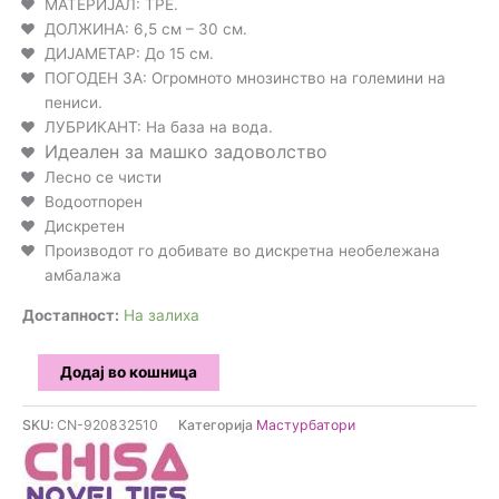
МАТЕРИЈАЛ: TPE.
ДОЛЖИНА: 6,5 см – 30 см.
ДИЈАМЕТАР: До 15 см.
ПОГОДЕН ЗА: Огромното мнозинство на големини на
пениси.
ЛУБРИКАНТ: На база на вода.
Идеален за машко задоволство
Лесно се чисти
Водоотпорен
Дискретен
Производот го добивате во дискретна необележана
амбалажа
Достапност:
На залиха
CHISA
Додај во кошница
-
Јајце
SKU:
CN-920832510
Категорија
Мастурбатори
Мастурбатор
количина