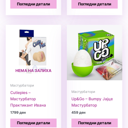
Погледни детали
Погледни детали
НЕМА НА ЗАЛИХА
Мастурбатори
Мастурбатори
Cutiepies –
Мастурбатор
Up&Go – Bumpy Јајце
Практикант Ивана
Мастурбатор
1799
ден
459
ден
Погледни детали
Погледни детали