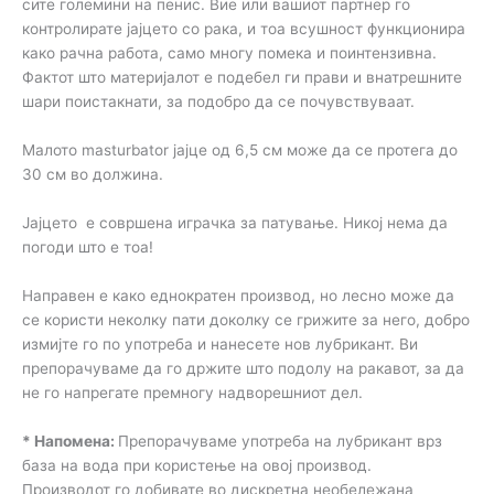
сите големини на пенис. Вие или вашиот партнер го
контролирате јајцето со рака, и тоа всушност функционира
како рачна работа, само многу помека и поинтензивна.
Фактот што материјалот е подебел ги прави и внатрешните
шари поистакнати, за подобро да се почувствуваат.
Малото masturbator јајце од 6,5 см може да се протега до
30 см во должина.
Јајцето е совршена играчка за патување. Никој нема да
погоди што е тоа!
Направен е како еднократен производ, но лесно може да
се користи неколку пати доколку се грижите за него, добро
измијте го по употреба и нанесете нов лубрикант. Ви
препорачуваме да го држите што подолу на ракавот, за да
не го напрегате премногу надворешниот дел.
* Напомена:
Препорачуваме употреба на лубрикант врз
база на вода при користење на овој производ.
Производот го добивате во дискретна необележана