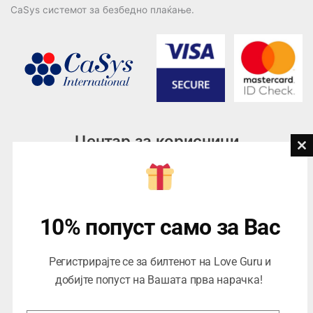
CaSys системот за безбедно плаќање.
Центар за корисници
Cl
th
Тел:
076945497; 076945498
mo
Email:
contact@loveguru.mk
Пон – Пет: 10-21
10% попуст само за Вас
Саб – Нед: 10-18
Регистрирајте се за билтенот на Love Guru и
добијте попуст на Вашата прва нарачка!