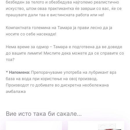
безбеден за телото и обезбедува најголемо реалистично
искуство, штом оваа практикантка ќе заврши со вас, ќе се
прашувате дали таа е вистинската работа или не!
Компактната големина на Тамара ја прави лесно да ја
носите со себе насекаде!
Нема време за одмор – Тамара е подготвена да ве доведе
до вашите лимити! Мислите дека можете да се справите со
тоа?
* Напомена:
Препорачуваме употреба на лубрикант врз
база на вода при користење на овој производ.
Производот го добивате во дискретна необележана
амбалажа
Вие исто така би сакале…