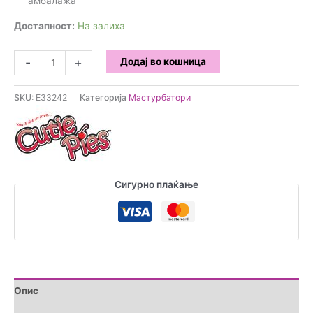
амбалажа
Достапност:
На залиха
Cutiepies
-
+
Додај во кошница
-
Мастурбатор
SKU:
E33242
Категорија
Мастурбатори
Тренер
Тамара
количина
Сигурно плаќање
Опис