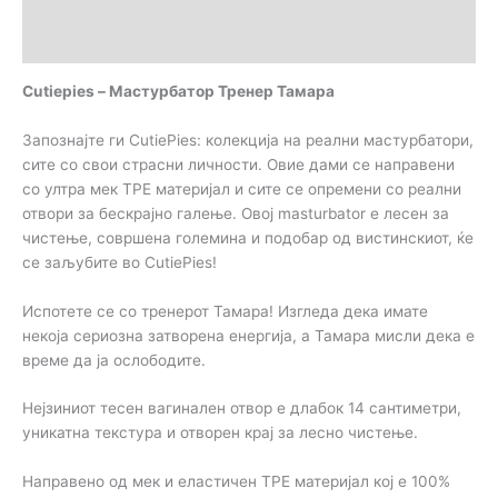
Brand
Прегледи (0)
Cutiepies – Мастурбатор Тренер Тамара
Запознајте ги CutiePies: колекција на реални мастурбатори,
сите со свои страсни личности. Овие дами се направени
со ултра мек TPE материјал и сите се опремени со реални
отвори за бескрајно галење. Овој masturbator е лесен за
чистење, совршена големина и подобар од вистинскиот, ќе
се заљубите во CutiePies!
Испотете се со тренерот Тамара! Изгледа дека имате
некоја сериозна затворена енергија, а Тамара мисли дека е
време да ја ослободите.
Нејзиниот тесен вагинален отвор е длабок 14 сантиметри,
уникатна текстура и отворен крај за лесно чистење.
Направено од мек и еластичен TPE материјал кој е 100%