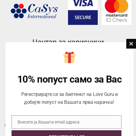
Центар за корисници
Cl
th
Тел:
076945497; 076945498
mo
Email:
contact@loveguru.mk
Пон – Пет: 10-21
10% попуст само за Вас
Саб – Нед: 10-18
Регистрирајте се за билтенот на Love Guru и
добијте попуст на Вашата прва нарачка!
Внесете ја Вашата email адреса
Email
Еуропеан Траде Дооел Скопје, Варшавска 5/1 -5, 1000 Скопје,
ЕДБ 4057021558024