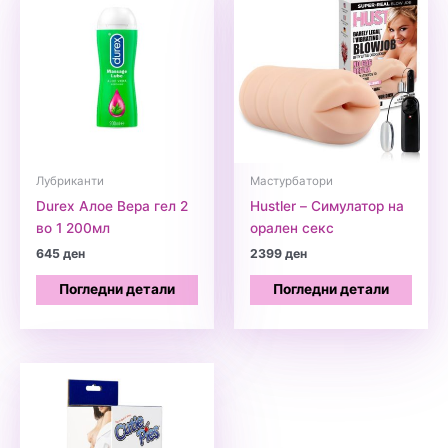
Лубриканти
Мастурбатори
Durex Алое Вера гел 2
Hustler – Симулатор на
во 1 200мл
орален секс
645
ден
2399
ден
Погледни детали
Погледни детали