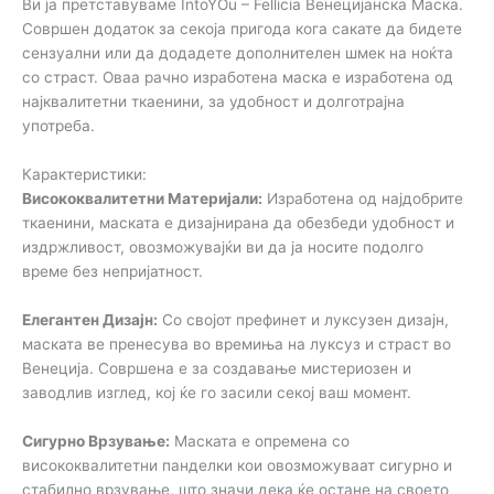
Ви ја претставуваме IntoYOu – Fellicia Венецијанска Маскa.
Совршен додаток за секоја пригода кога сакате да бидете
сензуални или да додадете дополнителен шмек на ноќта
со страст. Оваа рачно изработена маска е изработена од
најквалитетни ткаенини, за удобност и долготрајна
употреба.
Карактеристики:
Висококвалитетни Материјали:
Изработена од најдобрите
ткаенини, маската е дизајнирана да обезбеди удобност и
издржливост, овозможувајќи ви да ја носите подолго
време без непријатност.
Елегантен Дизајн:
Со својот префинет и луксузен дизајн,
маската ве пренесува во времиња на луксуз и страст во
Венеција. Совршена е за создавање мистериозен и
заводлив изглед, кој ќе го засили секој ваш момент.
Сигурно Врзување:
Маската е опремена со
висококвалитетни панделки кои овозможуваат сигурно и
стабилно врзување, што значи дека ќе остане на своето