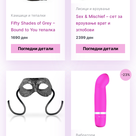
Лисици и врзување
Камшици и тепалки
Sex & Mischief – сет за
Fifty Shades of Grey –
врзување врат и
Bound to You тепалка
зглобови
1690
ден
2399
ден
Погледни детали
Погледни детали
-23%
Вибратори