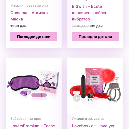
Маски и превез за очи
B Swish – Bcute
Ohmama – Античка
класичен заоблен
Маскa
вибратор
Original
Current
1399
ден
1290
ден
999
ден
price
price
was:
is:
Погледни детали
Погледни детали
1290 ден.
999 ден.
Вибратори за прст
Лисици и врзување
LoversPremium – Tease
Loveboxxx – I love you