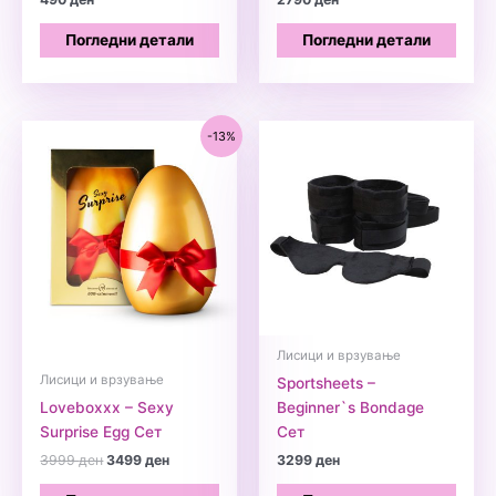
Погледни детали
Погледни детали
-13%
Лисици и врзување
Лисици и врзување
Sportsheets –
Loveboxxx – Sexy
Beginner`s Bondage
Surprise Egg Сет
Сет
Original
Current
3999
ден
3499
ден
3299
ден
price
price
was:
is: