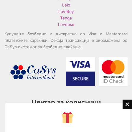
Lelo
Lovetoy
Tenga
Lovense
Купувајте безбедно и дискретно со Visa и Mastercard
платежните картички. Секоја трансакција е овозможена од
CaSys системот за безбедно плаќање.
Центар за корисници
Cl
th
Тел:
076945497; 076945498
mo
Email:
contact@loveguru.mk