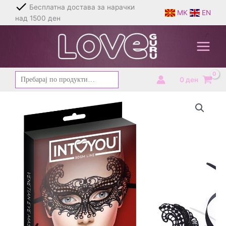
Skip
Бесплатна достава за нарачки
MK
EN
to
над 1500 ден
content
Барај
0
ден
за: