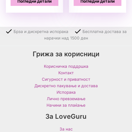
Погледни детали
Погледни детали
3999 ден.
3499 ден.
Брза и дискретна испорака
Бесплатна достава за
нарачки над 1500 ден
Грижа за корисници
Корисничка поддршка
Контакт
Сигурност и приватност
Дискретно пакување и достава
Испорака
Лично превземање
Начини за плаќање
За LoveGuru
За нас