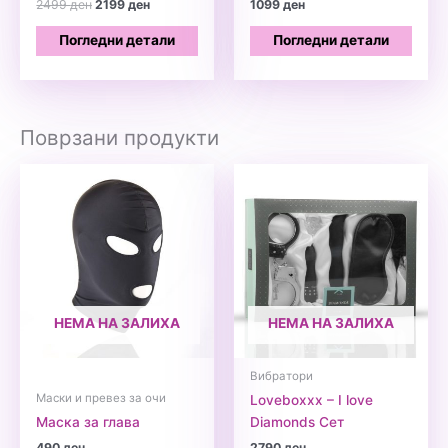
Оценето
Original
Current
2499
ден
2199
ден
1099
ден
5.00
price
price
од 5
was:
is:
Погледни детали
Погледни детали
2499 ден.
2199 ден.
Поврзани продукти
НЕМА НА ЗАЛИХА
НЕМА НА ЗАЛИХА
Вибратори
Маски и превез за очи
Loveboxxx – I love
Маска за глава
Diamonds Сет
490
ден
2790
ден