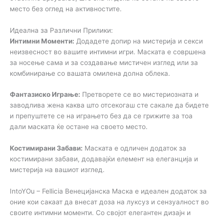
место без оглед на активностите.
Идеална за Различни Прилики:
Интимни Моменти:
Додадете допир на мистерија и секси
неизвесност во вашите интимни игри. Маската е совршена
за носење сама и за создавање мистичен изглед или за
комбинирање со вашата омилена долна облека.
Фантазиско Играње:
Претворете се во мистериозната и
заводлива жена каква што отсекогаш сте сакале да бидете
и препуштете се на играњето без да се грижите за тоа
дали маската ќе остане на своето место.
Костимирани Забави:
Маската е одличен додаток за
костимирани забави, додавајќи елемент на елеганција и
мистерија на вашиот изглед.
IntoYOu – Fellicia Венецијанска Маска е идеален додаток за
оние кои сакаат да внесат доза на луксуз и сензуалност во
своите интимни моменти. Со својот елегантен дизајн и