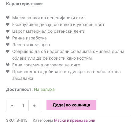
Карактеристики:
Маска за очи во венецијански стил
Ексклузивен дизајн со врвки и украсен цвет
Цврст материјал со сатенски ленти
Рачна изработка
Лесна и комфорна
Совршено да се надополни со вашата омилена долна
облека или да се користи како костим
Една големина одговара на сите
Производот го добивате во дискретна необележана
амбалажа
Достапност:
На залиха
IntoYOu
-
+
Додај во кошница
-
Fellicia
SKU:
IB-615
Категорија
Маски и превез за очи
Венецијанска
Маскa
количина