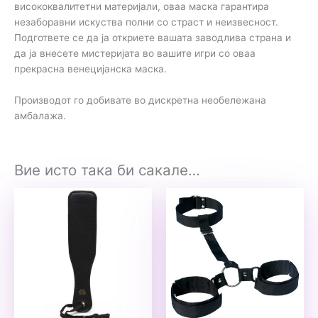
висококвалитетни материјали, оваа маска гарантира
незаборавни искуства полни со страст и неизвесност.
Подгответе се да ја откриете вашата заводлива страна и
да ја внесете мистеријата во вашите игри со оваа
прекрасна венецијанска маска.
Производот го добивате во дискретна необележана
амбалажа.
Вие исто така би сакале…