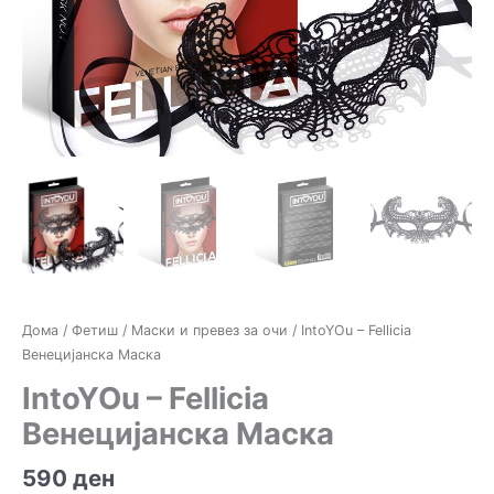
Дома
/
Фетиш
/
Маски и превез за очи
/ IntoYOu – Fellicia
Венецијанска Маскa
IntoYOu – Fellicia
Венецијанска Маскa
590
ден