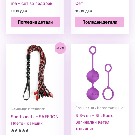
me – сет за подарок
Сет
1199
ден
1599
ден
Погледни детали
Погледни детали
-12%
Вагинални / Кегел топчиња
Камшици и тепалки
B Swish – Bfit Basic
Sportsheets – SAFFRON
Вагинални Кегел
Плетен камшик
топчиња