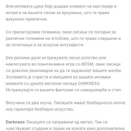
Впечатливата црна боја додава елемент на мистерија и
интрига на вашите сесии за врзување, што ги прави
визуелно привлечни.
Со прилагодлива големина, овие лисици се погодни за
различни големини на зглобови, што ги прави совршени и
за почетници и за искусни ентузијасти.
Без разлика дали истражувате лесно ропство или
навлегувате во поинтензивна игра со BDSM, овие лисици
се доволно разновидни за да ги задоволат вашите желби.
Зголемете ја страста и емоциите во вашите интимни
моменти со црните метални лисици DARKNESS.
Истражувајте ги вашите фантазии со самодоверба и стил.
Вклучени се два клуча. Лисиците имаат безбедносно копче
кое гарантира безбедно искуство.
Darkness
Лисиците се направени од метал. Тие се
чувствуваат студени и тешки на кожата како дополнителна