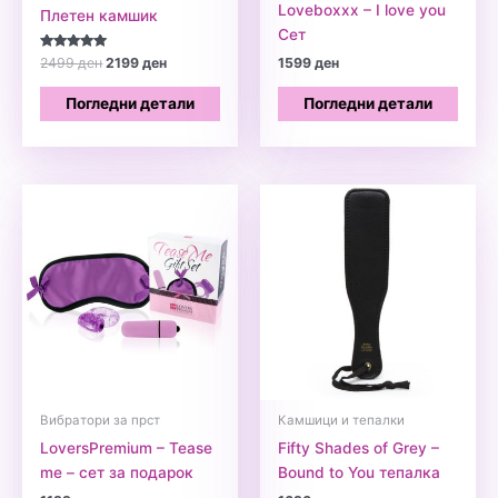
Loveboxxx – I love you
Плетен камшик
Сет
Оценето
Original
Current
2499
ден
2199
ден
1599
ден
5.00
price
price
од 5
was:
is:
Погледни детали
Погледни детали
2499 ден.
2199 ден.
Вибратори за прст
Камшици и тепалки
LoversPremium – Tease
Fifty Shades of Grey –
me – сет за подарок
Bound to You тепалка