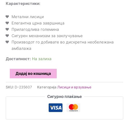
Карактеристики:
Метални лисици
Елегантна црна завршница
Прилагодлива големина
Сигурен механизам за заклучување
Производот го добивате во дискретна необележана
амбалажа
Достапност:
На залиха
Darkness
Додај во кошница
-
Секси
SKU:
D-235607
Категорија
Лисици и врзување
Црни
Сигурно плаќање
Метални
лисици
количина