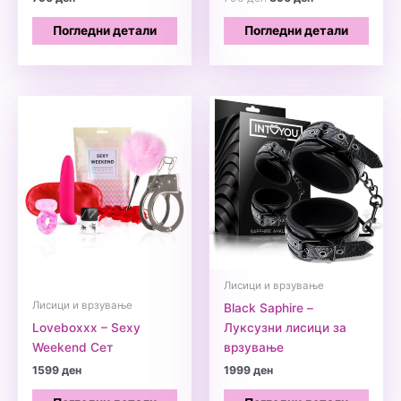
price
price
was:
is:
Погледни детали
Погледни детали
790 ден.
390 ден.
Лисици и врзување
Лисици и врзување
Black Saphire –
Loveboxxx – Sexy
Луксузни лисици за
Weekend Сет
врзување
1599
ден
1999
ден