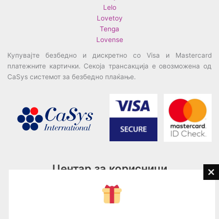
Lelo
Lovetoy
Tenga
Lovense
Купувајте безбедно и дискретно со Visa и Mastercard
платежните картички. Секоја трансакција е овозможена од
CaSys системот за безбедно плаќање.
Центар за корисници
Cl
th
Тел:
076945497; 076945498
mo
Email:
contact@loveguru.mk