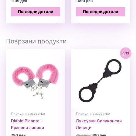
1199
ден
1690
ден
Погледни детали
Погледни детали
Поврзани продукти
-51%
Лисици и врзување
Лисици и врзување
Diablo Picante –
Луксузни Силиконски
Крзнени лисици
Лисици
Original
Current
790
ден
790
ден
390
ден