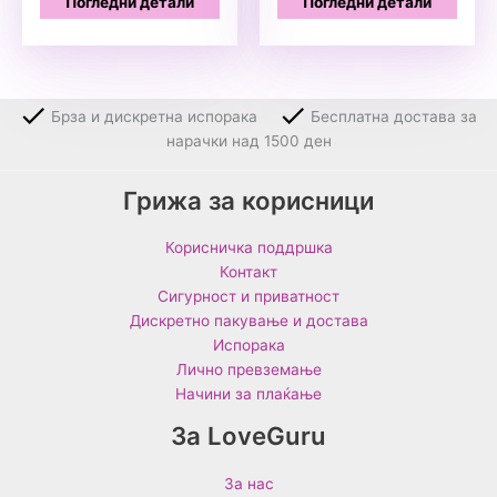
Погледни детали
Погледни детали
Брза и дискретна испорака
Бесплатна достава за
нарачки над 1500 ден
Грижа за корисници
Корисничка поддршка
Контакт
Сигурност и приватност
Дискретно пакување и достава
Испорака
Лично превземање
Начини за плаќање
За LoveGuru
За нас