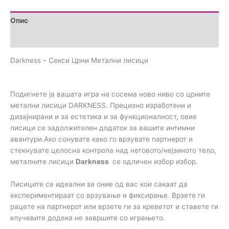
Опис
Прегледи (0)
Darkness – Секси Црни Метални лисици
Подигнете ја вашата игра на сосема ново ниво со црните
метални лисици DARKNESS. Прецизно изработени и
дизајнирани и за естетика и за функционалност, овие
лисици се задолжителен додаток за вашите интимни
авантури.Ако сонувате како го врзувате партнерот и
стекнувате целосна контрола над неговото/нејзиното тело,
металните лисици
Darkness
се одличен избор избор.
Лисиците се идеални за оние од вас кои сакаат да
експериментираат со врзување и фиксирање. Врзете ги
рацете на партнерот или врзете ги за креветот и ставете ги
клучевите додека не завршите со играњето.