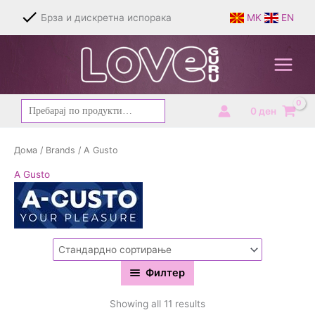
Skip
Брза и дискретна испорака
MK
EN
to
content
Барај
0
ден
за:
Дома
/
Brands
/ A Gusto
A Gusto
Филтер
Showing all 11 results