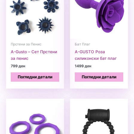
Прстени за Пенис
Бат Плаг
A-Gusto – Сет Прстени
A-GUSTO Роза
за пенис
силиконски бат плаг
799
ден
1499
ден
Погледни детали
Погледни детали