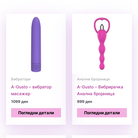
Вибратори
Анални Бројаници
A-Gusto – вибратор
A-Gusto – Вибрирачка
масажер
Анална бројаница
1099
ден
999
ден
Погледни детали
Погледни детали