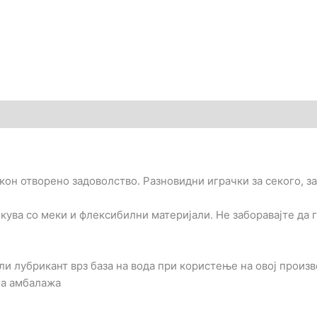
кон отворено задоволство. Разновидни играчки за секого, за 
икува со меки и флексибилни материјали. Не заборавајте да 
и лубрикант врз база на вода при користење на овој произв
на амбалажа