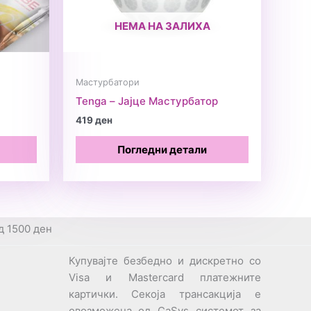
НЕМА НА ЗАЛИХА
Мастурбатори
Tenga – Јајце Мастурбатор
419
ден
Погледни детали
д 1500 ден
Купувајте безбедно и дискретно со
Visa и Mastercard платежните
картички. Секоја трансакција е
овозможена од CaSys системот за