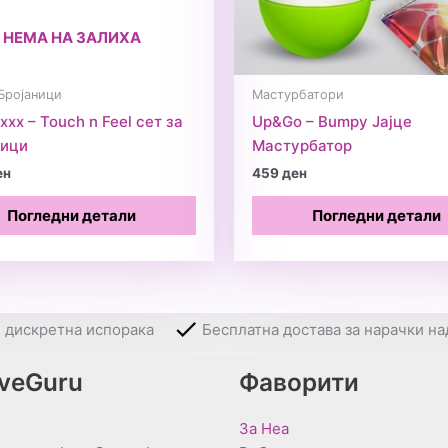
НЕМА НА ЗАЛИХА
Бројаници
Мастурбатори
xxx – Touch n Feel сет за
Up&Go – Bumpy Јајце
ници
Мастурбатор
ен
459
ден
Погледни детали
Погледни детали
и дискретна испорака
Бесплатна достава за нарачки на
oveGuru
Фаворити
За Неа