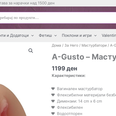
ава за нарачки над 1500 ден
ај
нти и Додатоци
Фетиш
Поклони и игри
Valenti
Дома
/
За Него
/
Мастурбатори
/ A-
A-Gusto – Маст
1199
ден
Карактеристики:
Вагинален мастурбатор
Флексибилни материјали безб
Димензии: 14 cm x 6 cm
Флексибилен
Водоотпорен