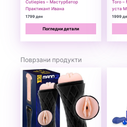
Cutiepies – Мастурбатор
Toro –
Практикант Ивана
уста M
1799
ден
1999
д
Погледни детали
Поврзани продукти