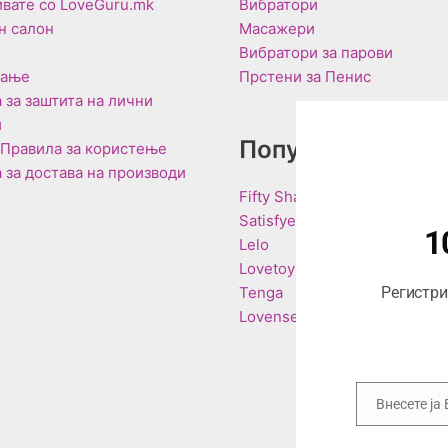
вате со LoveGuru.mk
Вибратори
н салон
Масажери
Вибратори за парови
вање
Прстени за Пенис
 за заштита на лични
и
Популарни Брен
 Правила за користење
 за достава на производи
Fifty Shades of Grey
Satisfyer
1
Lelo
Lovetoy
Tenga
Регистрир
Lovense
Внесете ја
Email