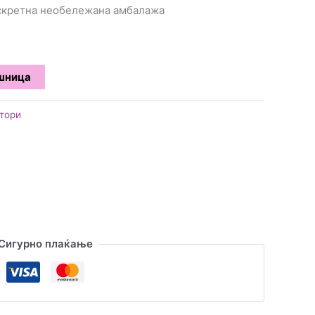
искретна необележана амбалажа
ошница
тори
Сигурно плаќање