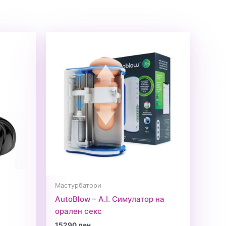
Мастурбатори
AutoBlow – A.I. Симулатор на
орален секс
15290
ден