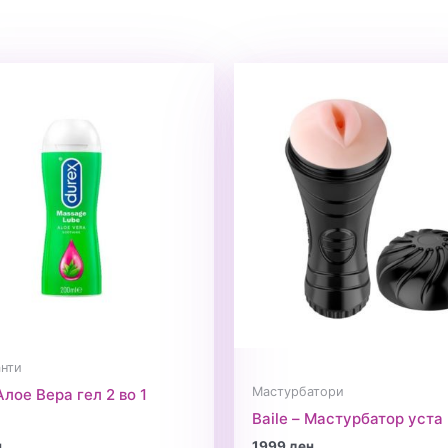
нти
Мастурбатори
Алое Вера гел 2 во 1
Baile – Мастурбатор уста
н
1999
ден