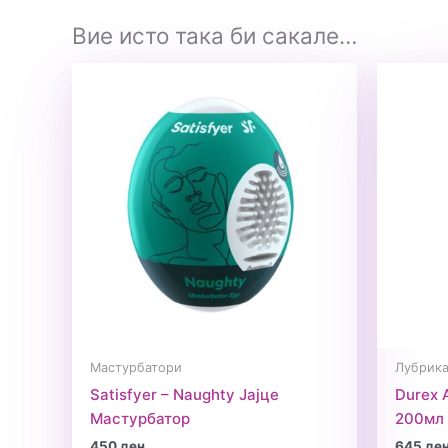
Вие исто така би сакале…
Мастурбатори
Лубрика
Satisfyer – Naughty Јајце
Durex 
Мастурбатор
200мл
450
ден
645
де