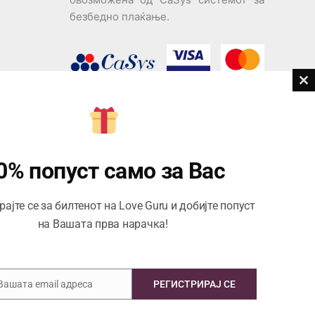
безбедно плаќање.
Cl
th
дови
m
Центар за корисници
Тел:
076945497; 076945498
0% попуст само за Вас
Email:
contact@loveguru.mk
ајте се за билтенот на Love Guru и добијте попуст
Пон – Пет: 10-21
на Вашата прва нарачка!
Саб – Нед: 10-18
 Вашата email адреса
РЕГИСТРИРАЈ СЕ