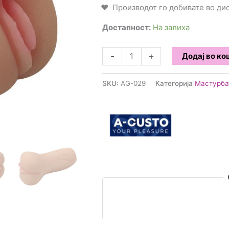
Производот го добивате во д
Достапност:
На залиха
A-
-
+
Додај во к
Gusto
-
SKU:
AG-029
Категорија
Мастурба
Мастурбатор
количина