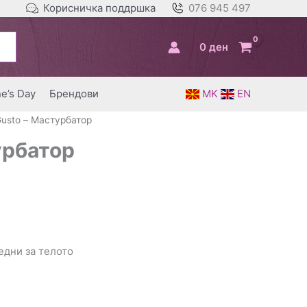
Корисничка поддршка
076 945 497
0
ден
ne’s Day
Брендови
MK
EN
Gusto – Мастурбатор
урбатор
едни за телото