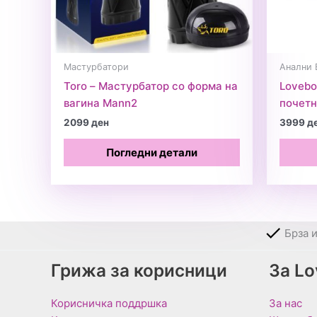
Мастурбатори
Анални 
Toro – Мастурбатор со форма на
Lovebo
вагина Mann2
почет
2099
ден
3999
д
Погледни детали
Брза 
Грижа за корисници
За L
Корисничка поддршка
За нас