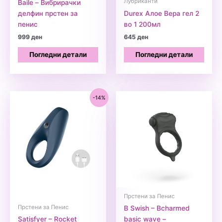
Лубриканти
Baile – Вибрирачки
делфин прстен за
Durex Алое Вера гел 2
пенис
во 1 200мл
999
ден
645
ден
Погледни детали
Погледни детали
-14%
Прстени за Пенис
Прстени за Пенис
B Swish – Bcharmed
Satisfyer – Rocket
basic wave –