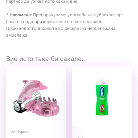
партнер да ужива исто како и вие.
* Напомена:
Препорачуваме употреба на лубрикант врз
база на вода при користење на овој прозивод.
Производот го добивате во дискретна необележана
амбалажа
Вие исто така би сакале…
За Парови