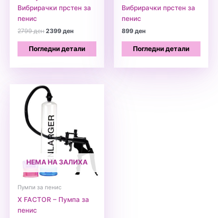
Вибрирачки прстен за
Вибрирачки прстен за
пенис
пенис
Original
Current
2799
ден
2399
ден
899
ден
price
price
was:
is:
Погледни детали
Погледни детали
2799 ден.
2399 ден.
НЕМА НА ЗАЛИХА
Пумпи за пенис
X FACTOR – Пумпа за
пенис