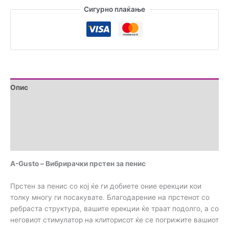
Сигурно плаќање
Опис
Дополнителни информации
Brand
Прегледи (0)
A-Gusto – Вибрирачки прстен за пенис
Прстен за пенис со кој ќе ги добиете оние ерекции кои
толку многу ги посакувате. Благодарение на прстенот со
ребраста структура, вашите ерекции ќе траат подолго, а со
неговиот стимулатор на клиторисот ќе се погрижите вашиот