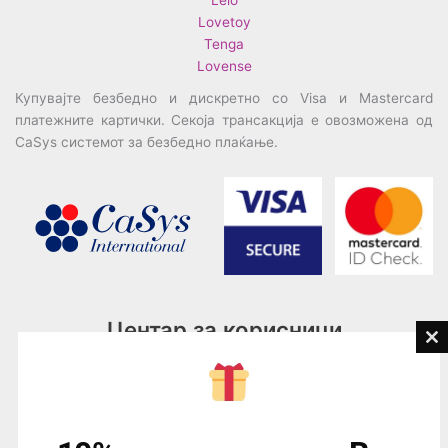
Lelo
Lovetoy
Tenga
Lovense
Купувајте безбедно и дискретно со Visa и Mastercard
платежните картички. Секоја трансакција е овозможена од
CaSys системот за безбедно плаќање.
Центар за корисници
Cl
th
Тел:
076945497; 076945498
mo
Email:
contact@loveguru.mk
Пон – Пет: 10-21