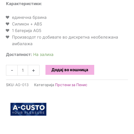
Карактеристики:
единечна брзина
Силикон + ABS
1 батерија AG5
Производот го добивате во дискретна необележана
амбалажа
Достапност:
На залиха
A-
-
+
Додај во кошница
Gusto
-
SKU:
AG-013
Категорија
Прстени за Пенис
Вибрирачки
прстен
за
пенис
количина