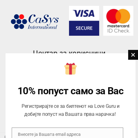
Центар за корисници
Cl
th
Тел:
076945497; 076945498
mo
Email:
contact@loveguru.mk
Пон – Пет: 10-21
10% попуст само за Вас
Саб – Нед: 10-18
Регистрирајте се за билтенот на Love Guru и
добијте попуст на Вашата прва нарачка!
Внесете ја Вашата email адреса
Email
Еуропеан Траде Дооел Скопје, Варшавска 5/1 -5, 1000 Скопје,