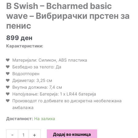
B Swish – Bcharmed basic
wave – Вибрирачки прстен за
пенис
899
ден
Карактеристики:
Материјали: Силикон, ABS пластика
Безбедно за телото: Да
Водоотпорен
Дијаметар: 3,25 см
Вкупна должина: 7,4 см
Напојување: Батерија: 1 x LR44 батерија
Производот го добивате во дискретна необележана
амбалажа
Достапност:
На залиха
B
-
+
Додај во кошница