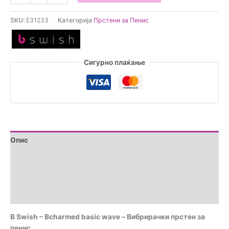
Swish
-
SKU:
E31233
Категорија
Прстени за Пенис
Bcharmed
basic
wave
-
Сигурно плаќање
Вибрирачки
прстен
за
пенис
количина
Опис
Дополнителни информации
Brand
Прегледи (0)
B Swish – Bcharmed basic wave – Вибрирачки прстен за
пенис