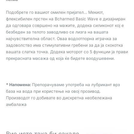
Подобрете го вашиот омилен пријател… Мекиот,
флексибилен прстен на Bcharmed Basic Wave е дизајниран
да одговара совршено на мажите, додека силиконот кој е
безбеден за телото заводливо се лизга на вашата
најчувствителна област. Оваа водоотпорна играчка за
задоволство има стимулативни гребени за да ја скокотка
вашата слатка точка. Додека моторот со 5 функции ја прави
прекрасната масажа од која ќе бидете воодушевени.
* Напомена:
Препорачуваме употреба на лубрикант врз
база на вода при користење на овој прозивод.
Производот го добивате во дискретна необележана
амбалажа
Вие исто така би сакале…