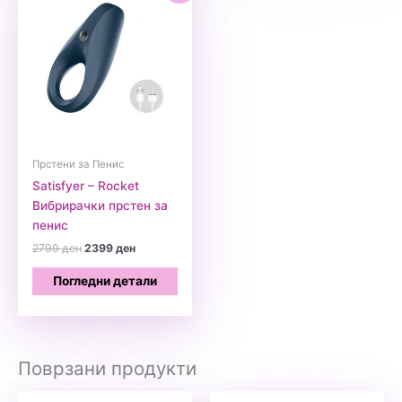
Прстени за Пенис
Satisfyer – Rocket
Вибрирачки прстен за
пенис
Original
Current
2799
ден
2399
ден
price
price
was:
is:
Погледни детали
2799 ден.
2399 ден.
Поврзани продукти