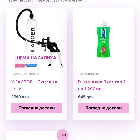
НЕМА НА ЗАЛИХА
Пумпи за пенис
Лубриканти
X FACTOR – Пумпа за
Durex Алое Вера гел 2
пенис
во 1 200мл
2799
ден
645
ден
Погледни детали
Погледни детали
-14%