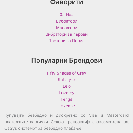
Фаворити
За Неа
Вибратори
Масажери
Вибратори за парови
Прстени за Пенис
Популарни Брендови
Fifty Shades of Grey
Satisfyer
Lelo
Lovetoy
Tenga
Lovense
Купувајте безбедно и дискретно со Visa и Mastercard
платежните картички. Секоја трансакција е овозможена од
CaSys системот за безбедно плаќање.