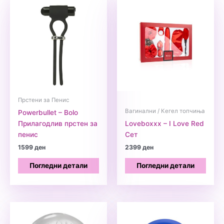
Прстени за Пенис
Вагинални / Кегел топчиња
Powerbullet – Bolo
Прилагодлив прстен за
Loveboxxx – I Love Red
пенис
Сет
1599
ден
2399
ден
Погледни детали
Погледни детали