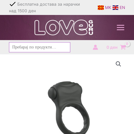
Skip
Бесплатна достава за нарачки
MK
EN
to
над 1500 ден
content
Барај
0
ден
за: