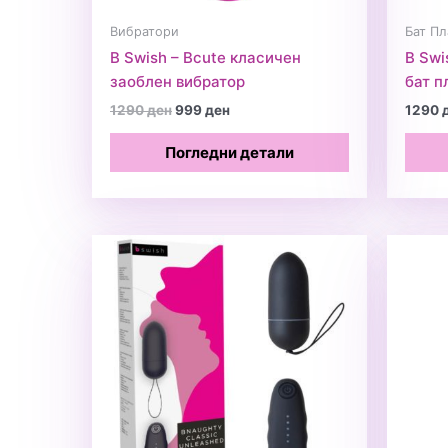
Вибратори
Бат Пл
B Swish – Bcute класичен
B Swi
заоблен вибратор
бат п
Original
Current
1290
ден
999
ден
1290
price
price
was:
is:
Погледни детали
1290 ден.
999 ден.