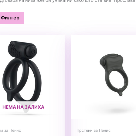
дговара на низа желби уникатни како што сте вие. Прославе
Филтер
НЕМА НА ЗАЛИХА
и за Пенис
Прстени за Пенис