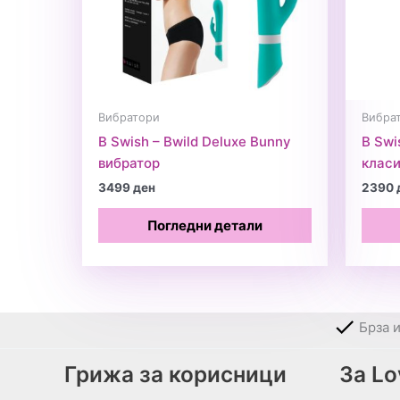
Вибратори
Вибра
B Swish – Bwild Deluxe Bunny
B Swi
вибратор
класи
3499
ден
2390
Погледни детали
Брза 
Грижа за корисници
За L