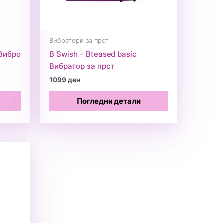
Вибратори за прст
 Вибро
B Swish – Bteased basic
Вибратор за прст
1099
ден
Погледни детали