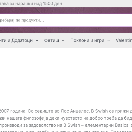
ава за нарачки над 1500 ден
ај
нти и Додатоци
Фетиш
Поклони и игри
Valenti
2007 година. Со седиште во Лос Анџелес, B Swish се грижи 
ази нашата филозофија дека чувството на добро треба да би
роизводи за задоволство на B Swish – елементарни Basics, 