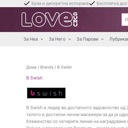
Skip
Брза и дискретна испорака
Бесплатна дост
to
Бар
content
за:
За Неа
За Него
За Парови
Лубрика
Дома
/
Brands
/ B Swish
B Swish
B Swish е лидер во достапното задоволство од 
телото и достапни лични масажери за да ја одр
блаженство со четирите линии на наградувани п