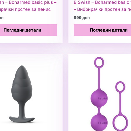
sh – Bcharmed basic plus –
B Swish – Bcharmed basic
рачки прстен за пенис
– Вибрирачки прстен за 
ен
899
ден
Погледни детали
Погледни детали