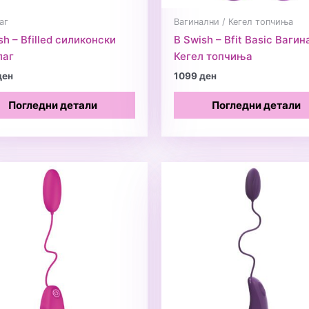
аг
Вагинални / Кегел топчиња
sh – Bfilled силиконски
B Swish – Bfit Basic Ваги
лаг
Кегел топчиња
ден
1099
ден
Погледни детали
Погледни детали