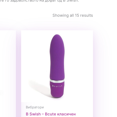
те го задоволството на дофат од B Swish.
Showing all 15 results
Вибратори
B Swish – Bcute класичен