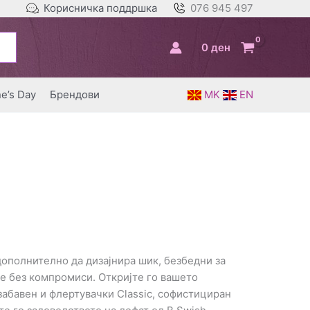
Корисничка поддршка
076 945 497
0
ден
ne’s Day
Брендови
MK
EN
дополнително да дизајнира шик, безбедни за
де без компромиси. Откријте го вашето
забавен и флертувачки Classic, софистициран