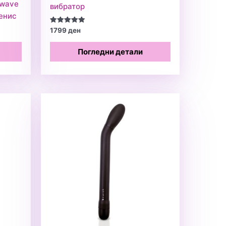
 wave
вибратор
пенис
Оценето
1799
ден
5.00
од 5
Погледни детали