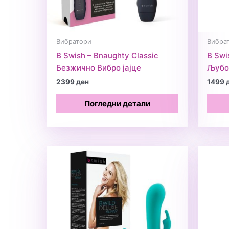
Вибратори
Вибрат
B Swish – Bnaughty Classic
B Swi
Безжично Вибро јајце
Љубов
2399
ден
1499
Погледни детали