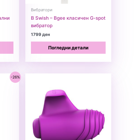
Вибратори
нални
B Swish – Bgee класичен G-spot
вибратор
1799
ден
Погледни детали
-26%