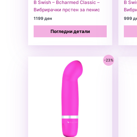
B Swish – Bcharmed Classic –
B Swi
Вибрирачки прстен за пенис
Вибри
1199
ден
999
д
Погледни детали
-23%