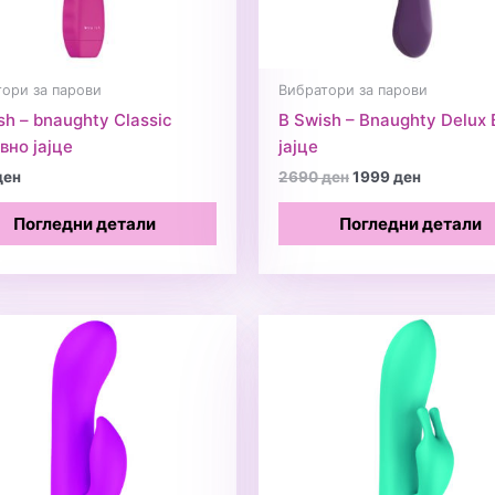
ори за парови
Вибратори за парови
sh – bnaughty Classic
B Swish – Bnaughty Delux
но јајце
јајце
Original
Current
ден
2690
ден
1999
ден
price
price
was:
is:
Погледни детали
Погледни детали
2690 ден.
1999 ден.