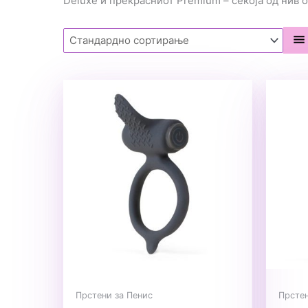
Deluxe и прекрасниот Premium – секоја од нив о
Прстени за Пенис
Прстен