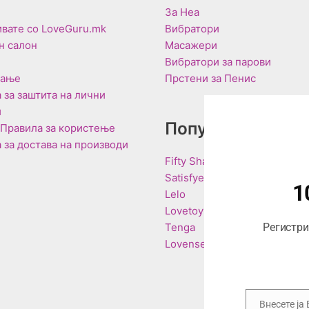
За Неа
вате со LoveGuru.mk
Вибратори
н салон
Масажери
Вибратори за парови
вање
Прстени за Пенис
 за заштита на лични
и
Популарни Брен
 Правила за користење
 за достава на производи
Fifty Shades of Grey
Satisfyer
1
Lelo
Lovetoy
Tenga
Регистрир
Lovense
Внесете ја