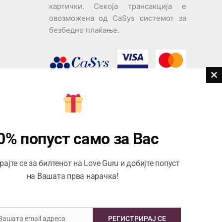
картички. Секоја трансакција е
овозможена од CaSys системот за
безбедно плаќање.
Cl
th
дови
m
Центар за корисници
Тел:
076945497; 076945498
0% попуст само за Вас
Email:
contact@loveguru.mk
ајте се за билтенот на Love Guru и добијте попуст
Пон – Пет: 10-21
на Вашата прва нарачка!
Саб – Нед: 10-18
 Вашата email адреса
РЕГИСТРИРАЈ СЕ