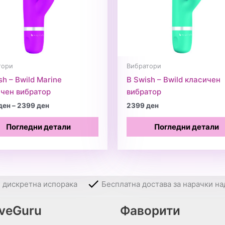
тори
Вибратори
sh – Bwild Marine
B Swish – Bwild класичен
чен вибратор
вибратор
Price
ден
–
2399
ден
2399
ден
range:
2390 ден
Погледни детали
Погледни детали
through
2399 ден
и дискретна испорака
Бесплатна достава за нарачки на
oveGuru
Фаворити