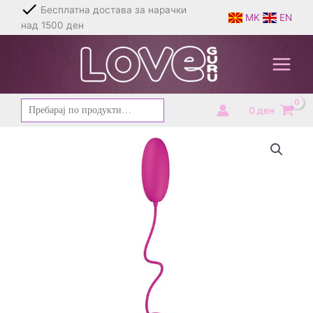
Skip
Бесплатна достава за нарачки
MK
EN
to
над 1500 ден
content
Барај
0
ден
за: