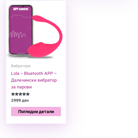
Вибратори
Lola – Bluetooth APP –
Далечински вибратор
за парови
Оценето
2999
ден
5.00
од 5
Погледни детали