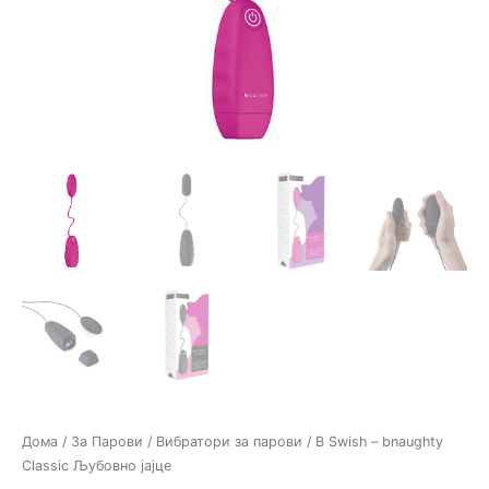
Дома
/
За Парови
/
Вибратори за парови
/ B Swish – bnaughty
Classic Љубовно јајце