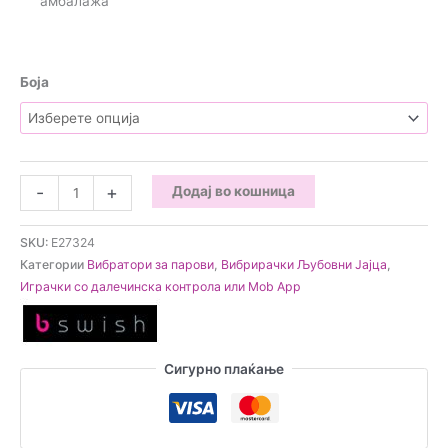
амбалажа
Боја
B
-
+
Додај во кошница
Swish
-
SKU:
E27324
bnaughty
Категории
Вибратори за парови
,
Вибрирачки Љубовни Јајца
,
Classic
Играчки со далечинска контрола или Mob App
Љубовно
јајце
количина
Сигурно плаќање