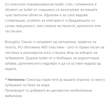
Со класичен повеќенаменски bullet стил, големината и
обликот на bullet-от совршено се вклопуваат во вашите
чувствителни области. Идеален е за сите видови
стимулации, особено за клиторисот и брадавиците со
супер прецизност, или главата на пенисот, вратилото или
тестисите.
Bnaughty Classic е направен од непорозна, пријатна за
телото, PU обложена ABS пластика – што го прави лесен за
чистење и разноврсна кога станува збор за изборот на
лубриканти. Додека bullet-от е безбеден за водоотпорна
забава, далечинското најдобро е да се остави надвор од
кадата.
* Напомена:
Секогаш користете ја вашата играчка со многу
лубрикант на база на вода.
Производот го добивате во дискретна необележана
амбалажа