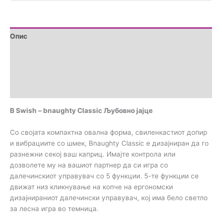
Опис
Дополнителни информации
Brand
Прегледи (0)
B Swish – bnaughty Classic Љубовно јајце
Со својата компактна овална форма, свиленкастиот допир
и вибрациите со шмек, Bnaughty Classic е дизајниран да го
разнежни секој ваш каприц. Имајте контрола или
дозволете му на вашиот партнер да си игра со
далечинскиот управувач со 5 функции. 5-те функции се
движат низ кликнување на копче на ергономски
дизајнираниот далечински управувач, кој има бело светло
за лесна игра во темница.