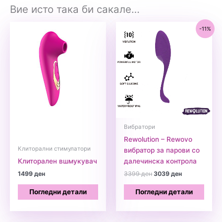
Вие исто така би сакале…
-11%
Вибратори
Rewolution – Rewovo
Клиторални стимулатори
вибратор за парови со
Клиторален вшмукувач
далечинска контрола
Original
Current
1499
ден
3399
ден
3039
ден
price
price
was:
is:
Погледни детали
Погледни детали
3399 ден.
3039 ден.