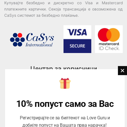
Купувајте безбедно и дискретно со Visa и Mastercard
платежните картички. Секоја трансакција е овозможена од
CaSys системот за безбедно плаќање.
Центар за корисници
Cl
th
Тел:
076945497; 076945498
mo
Email:
contact@loveguru.mk
Пон – Пет: 10-21
10% попуст само за Вас
Саб – Нед: 10-18
Регистрирајте се за билтенот на Love Guru и
добијте попуст на Вашата прва нарачка!