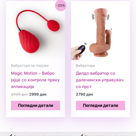
-25%
Вибратори за парови
Вибратори
Magic Motion – Вибро
Дилдо вибратор со
јајце со контрола преку
далечински управувач
апликација
со прст
Original
Current
3999
ден
2999
ден
2790
ден
price
price
was:
is:
Погледни детали
Погледни детали
3999 ден.
2999 ден.