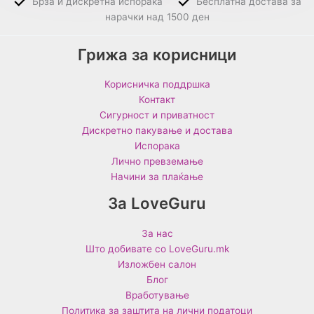
Брза и дискретна испорака
Бесплатна достава за
нарачки над 1500 ден
Грижа за корисници
Корисничка поддршка
Контакт
Сигурност и приватност
Дискретно пакување и достава
Испорака
Лично превземање
Начини за плаќање
За LoveGuru
За нас
Што добивате со LoveGuru.mk
Изложбен салон
Блог
Вработување
Политика за заштита на лични податоци