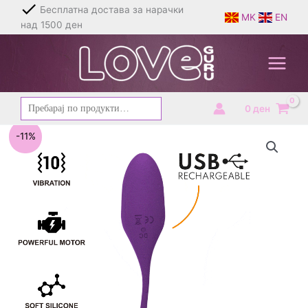
Skip
Бесплатна достава за нарачки
MK
EN
to
над 1500 ден
content
Барај
0
ден
за:
-11%