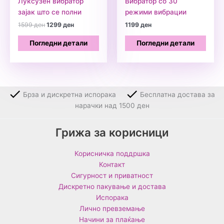
Луксузен вибратор
Вибратор со 30
зајак што се полни
режими вибрации
Original
Current
1599
ден
1299
ден
1199
ден
price
price
was:
is:
Погледни детали
Погледни детали
1599 ден.
1299 ден.
Брза и дискретна испорака
Бесплатна достава за
нарачки над 1500 ден
Грижа за корисници
Корисничка поддршка
Контакт
Сигурност и приватност
Дискретно пакување и достава
Испорака
Лично превземање
Начини за плаќање