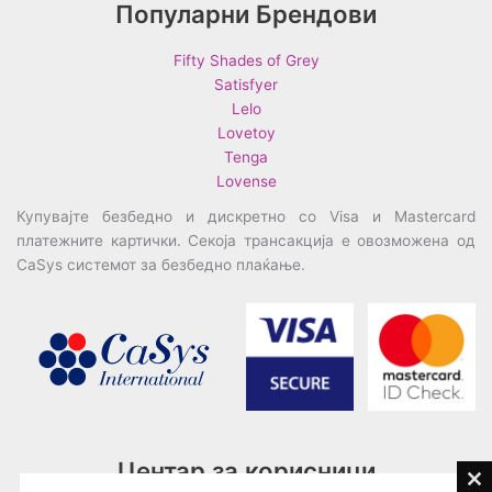
Популарни Брендови
Fifty Shades of Grey
Satisfyer
Lelo
Lovetoy
Tenga
Lovense
Купувајте безбедно и дискретно со Visa и Mastercard
платежните картички. Секоја трансакција е овозможена од
CaSys системот за безбедно плаќање.
Центар за корисници
Cl