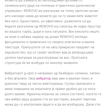
Можете да уживате во непобедливи оргазми со
силиконското јајце на полнење и практичен далечински
управувач. REWOVO ве разгалува на толку еротски начин
што наскоро нема да можете да си го замислите животот
без него. Едноставно, но ефективно: дозволете си да
бидете разгалени од REWOVO кој секогаш ќе најде простор
во вашата торба, дури и кога патувате. Вистинското нешто
за игри и забава надвор од дома! REWOVO изгледа
фасцинантно и привлечно со својата елегантна и мазна
текстура. Препуштете се на овој прекрасен предмет на
задоволство, кој со својот заоблен врв ја репродуцира
целата програма за разгалување за вас. Еротската
структура ќе ве возбуди по неколку моменти.
Вибраторот g-spot е направен од безбеден силикон, латекс
и без фталати. Овој
вибратор
има мек и реален гланс и
доволно тврд за лесно вметнување. Супер свилената и
мека површина на играчката ја прави удобно да се носи
долго време. Идеална играчка за секси состанот, носете го
ова вибро јајце додека сте во ресторан, вашиот партнер
може да го контролира јајцето и да ве возбудува. Дали сте