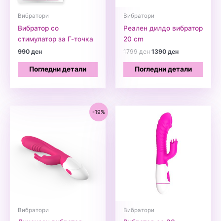
Вибратори
Вибратори
Вибратор со
Реален дилдо вибратор
стимулатор за Г-точка
20 cm
Original
Current
990
ден
1799
ден
1390
ден
price
price
was:
is:
Погледни детали
Погледни детали
1799 ден.
1390 ден.
-19%
Вибратори
Вибратори