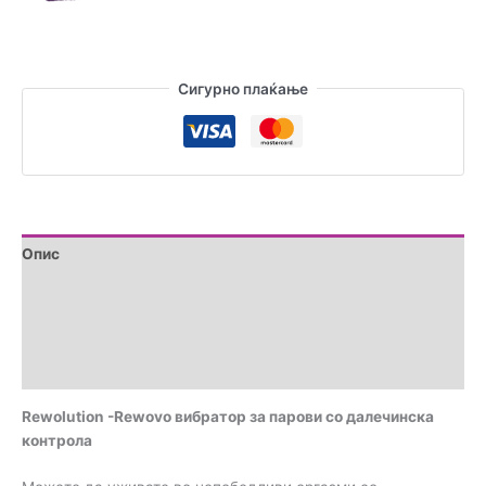
Сигурно плаќање
Опис
Дополнителни информации
Brand
Прегледи (0)
Rewolution -Rewovo вибратор за парови со далечинска
контрола