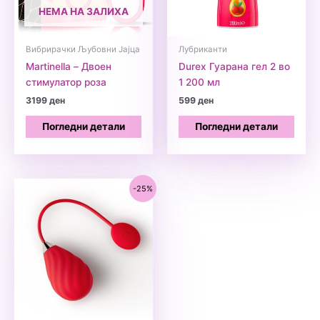
НЕМА НА ЗАЛИХА
Вибрирачки Љубовни Јајца
Лубриканти
Martinella – Двоен
Durex Гуарана гел 2 во
стимулатор роза
1 200 мл
3199
ден
599
ден
Погледни детали
Погледни детали
-25%