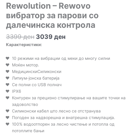
Rewolution – Rewovo
вибратор за парови со
далечинска контрола
Original
Current
3399
ден
3039
ден
price
price
Карактеристики:
was:
is:
3399 ден.
3039 ден.
10 режими на вибрации од меки до многу силни
Моќен мотор.
МедицинскиСиликонски
Литиум-јонска батерија
Се полни со USB полнач
IPX6
Контурен за прецизно стимулирање на вашите точки на
задоволство
Силиконски кабел што лесно се отстранува
Погоден за надворешна и внатрешна стимулација.
100% водоотпорен за лесно чистење и потопла од
потоплите бањи