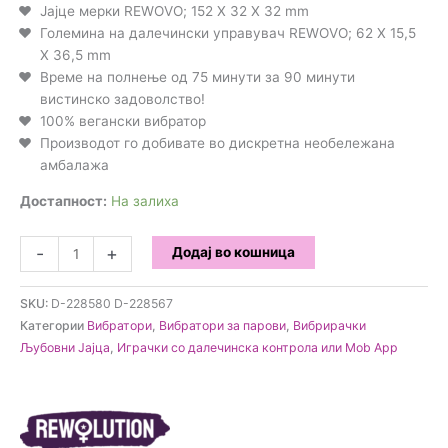
Јајце мерки REWOVO; 152 X 32 X 32 mm
Големина на далечински управувач REWOVO; 62 X 15,5
X 36,5 mm
Време на полнење од 75 минути за 90 минути
вистинско задоволство!
100% вегански вибратор
Производот го добивате во дискретна необележана
амбалажа
Достапност:
На залиха
Rewolution
-
+
Додај во кошница
-
Rewovo
SKU:
D-228580 D-228567
вибратор
Категории
Вибратори
,
Вибратори за парови
,
Вибрирачки
за
Љубовни Јајца
,
Играчки со далечинска контрола или Mob App
парови
со
далечинска
контрола
количина