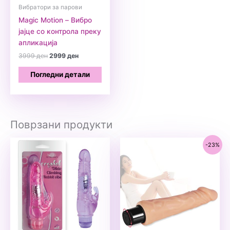
Вибратори за парови
Magic Motion – Вибро
јајце со контрола преку
апликација
Original
Current
3999
ден
2999
ден
price
price
was:
is:
Погледни детали
3999 ден.
2999 ден.
Поврзани продукти
-23%