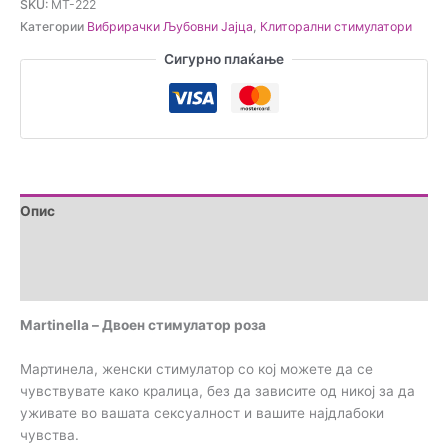
SKU:
MT-222
Категории
Вибрирачки Љубовни Јајца
,
Клиторални стимулатори
Сигурно плаќање
Опис
Дополнителни информации
Прегледи (0)
Martinella – Двоен стимулатор роза
Мартинела, женски стимулатор со кој можете да се
чувствувате како кралица, без да зависите од никој за да
уживате во вашата сексуалност и вашите најдлабоки
чувства.