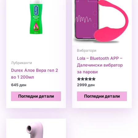
Вибратори
Lola – Bluetooth APP –
Лубриканти
Далечински вибратор
Durex Алое Вера гел 2
за парови
во 1 200мл
Оценето
645
ден
2999
ден
5.00
од 5
Погледни детали
Погледни детали