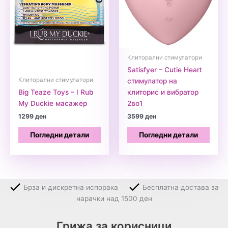
Клиторални стимулатори
Satisfyer – Cutie Heart
Клиторални стимулатори
стимулатор на
Big Teaze Toys – I Rub
клиторис и вибратор
My Duckie масажер
2во1
1299
ден
3599
ден
Погледни детали
Погледни детали
Брза и дискретна испорака
Бесплатна достава за
нарачки над 1500 ден
Грижа за корисници