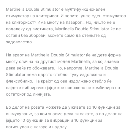
Martinella Double Stimulator е мултифункционален
стимулатор на клиторисот. И велите, уште еден стимулатор
на клиторисот? Има многу на пазарот… Но, ништо не е
подалеку од вистината, Martinella Double Stimulator ќе ве
остави без зборови, можете само да стенкате од
задоволство.
На врвот на Martinella Double Stimulator ќе најдете форма
многу слична на другиот модел Martinella, за кој знаеме
дека веќе го обожавате. Но, напротив, Martinella Double
Stimulator нема цврсто стебло, туку издолжено и
флексибилно. На крајот од ова издолжено стебло ќе
најдете вибрирачко јајце кое совршено се комбинира со
остатокот од линијата.
Во делот на розата можете да уживате во 10 функции за
вшмукување, за кои знаеме дека ги сакате, а во делот на
јајцето 10 функции за вибрации и 10 функции за
потиснување нагоре и надолу.