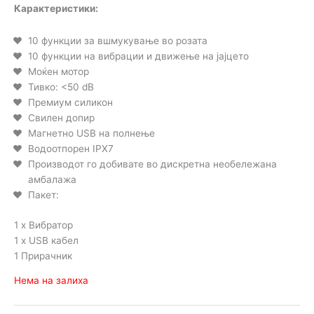
Карактеристики:
10 функции за вшмукување во розата
10 функции на вибрации и движење на јајцето
Моќен мотор
Тивко: <50 dB
Премиум силикон
Свилен допир
Магнетно USB на полнење
Водоотпорен IPX7
Производот го добивате во дискретна необележана
амбалажа
Пакет:
1 x Вибратор
1 x USB кабел
1 Прирачник
Нема на залиха