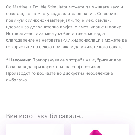
Со Martinella Double Stimulator можете да уживате како и
секогаш, но на многу задоволителен начин. Со своите
премиум силиконски материјали, тој е мек, свилен,
идеален за дополнително пријатно вметнување и допир.
Истовремено, има многу моќен и тивок мотор, а
благодарение на неговата IPX7 хидроизолација можете да
го користите во секоја прилика и да уживате кога сакате.
* Напомена:
Препорачуваме употреба на лубрикант врз
база на вода при користење на овој прозивод.
Производот го добивате во дискретна необележана
амбалажа
Вие исто така би сакале…