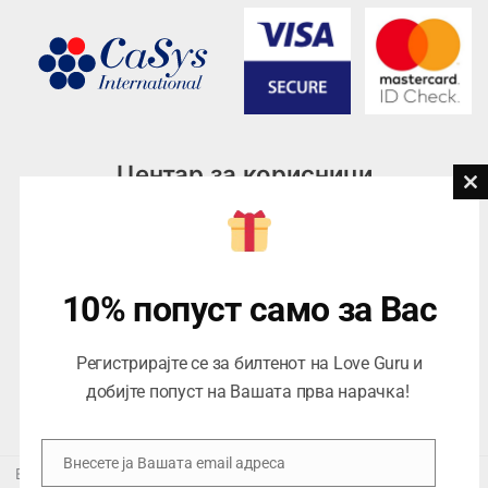
Центар за корисници
Cl
th
Тел:
076945497; 076945498
mo
Email:
contact@loveguru.mk
Пон – Пет: 10-21
10% попуст само за Вас
Саб – Нед: 10-18
Регистрирајте се за билтенот на Love Guru и
добијте попуст на Вашата прва нарачка!
Внесете ја Вашата email адреса
Email
Еуропеан Траде Дооел Скопје, Варшавска 5/1 -5, 1000 Скопје,