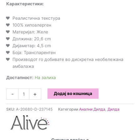
Карактеристики:
Реалистична текстура
100% хипоалерген
Материјал: Желе
Должина: 20,6 cm
Дијаметар: 4,5 cm
Боја: Транспарентен
Производот го добивате во дискретна необележана
амбалажа
Достапност:
На залиха
ALIVE
-
+
Додај во кошница
-
Torrent
SKU:
A-20680-D-237145
Категории
Анални Дилда
,
Дилда
Дилдо
од
желе
20.6
cm