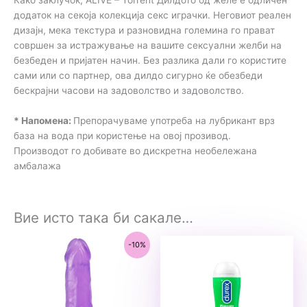
додаток на секоја колекција секс играчки. Неговиот реален
дизајн, мека текстура и разновидна големина го прават
совршен за истражување на вашите сексуални желби на
безбеден и пријатен начин. Без разлика дали го користите
сами или со партнер, ова дилдо сигурно ќе обезбеди
бескрајни часови на задоволство и задоволство.
* Напомена:
Препорачуваме употреба на лубрикант врз
база на вода при користење на овој прозивод.
Производот го добивате во дискретна необележана
амбалажа
Вие исто така би сакале…
-10%