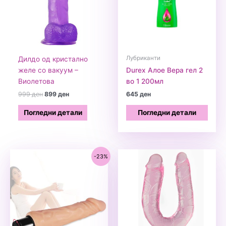
Лубриканти
Дилдо од кристално
желе со вакуум –
Durex Алое Вера гел 2
Виолетова
во 1 200мл
Original
Current
999
ден
899
ден
645
ден
price
price
was:
is:
Погледни детали
Погледни детали
999 ден.
899 ден.
-23%