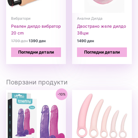
Вибратори
Анални Дилда
Реален дилдо вибратор
Двострано желе дилдо
20 cm
38цм
Original
Current
1799
ден
1390
ден
1490
ден
price
price
was:
is:
Погледни детали
Погледни детали
1799 ден.
1390 ден.
Поврзани продукти
-10%