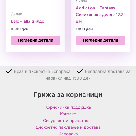
Дилда
Addiction – Fantasy
Дилда
Силиконско дилдо 17.7
Lelo – Ella дилдо
цм
3599
ден
1999
ден
Погледни детали
Погледни детали
Брза и дискретна испорака
Бесплатна достава за
нарачки над 1500 ден
Грижа за корисници
Корисничка поддршка
Контакт
Сигурност и приватност
Дискретно пакување и достава
Испорака