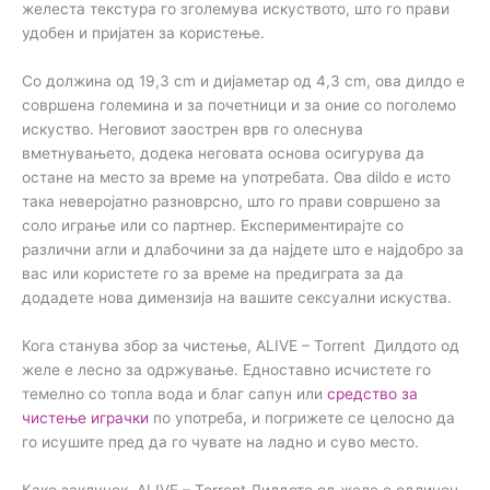
желеста текстура го зголемува искуството, што го прави
удобен и пријатен за користење.
Со должина од 19,3 cm и дијаметар од 4,3 cm, ова дилдо е
совршена големина и за почетници и за оние со поголемо
искуство. Неговиот заострен врв го олеснува
вметнувањето, додека неговата основа осигурува да
остане на место за време на употребата. Ова dildo е исто
така неверојатно разноврсно, што го прави совршено за
соло играње или со партнер. Експериментирајте со
различни агли и длабочини за да најдете што е најдобро за
вас или користете го за време на предиграта за да
додадете нова димензија на вашите сексуални искуства.
Кога станува збор за чистење, ALIVE – Torrent Дилдото од
желе е лесно за одржување. Едноставно исчистете го
темелно со топла вода и благ сапун или
средство за
чистење играчки
по употреба, и погрижете се целосно да
го исушите пред да го чувате на ладно и суво место.
Како заклучок, ALIVE – Torrent Дилдото од желе е одличен