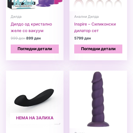
Дилда
Анални Дилда
Дилдо од кристално
Inspire – Силиконски
желе со вакуум
дилатор сет
Original
Current
999
ден
899
ден
5799
ден
price
price
was:
is:
Погледни детали
Погледни детали
999 ден.
899 ден.
НЕМА НА ЗАЛИХА