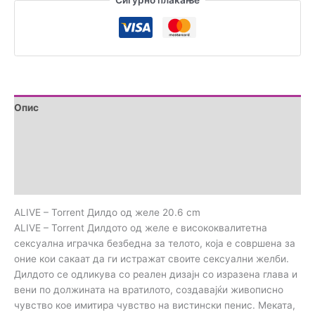
Сигурно плаќање
количина
Опис
Дополнителни информации
Brand
Прегледи (0)
ALIVE – Torrent Дилдо од желе 20.6 cm
ALIVE – Torrent Дилдото од желе е висококвалитетна
сексуална играчка безбедна за телото, која е совршена за
оние кои сакаат да ги истражат своите сексуални желби.
Дилдото се одликува со реален дизајн со изразена глава и
вени по должината на вратилото, создавајќи живописно
чувство кое имитира чувство на вистински пенис. Меката,