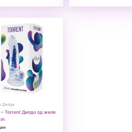
и Дилда
 – Torrent Дилдо од желе
cm
ден