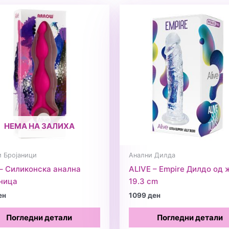
НЕМА НА ЗАЛИХА
и Бројаници
Анални Дилда
 – Силиконска анална
ALIVE – Empire Дилдо од 
ница
19.3 cm
ен
1099
ден
Погледни детали
Погледни детали