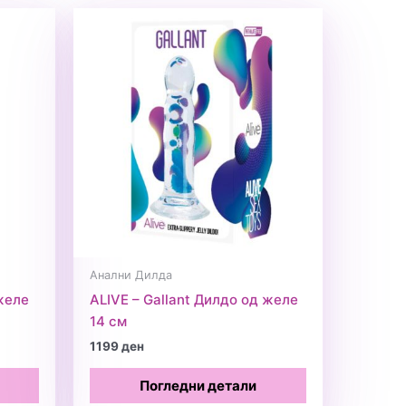
Анални Дилда
желе
ALIVE – Gallant Дилдо од желе
14 см
1199
ден
Погледни детали