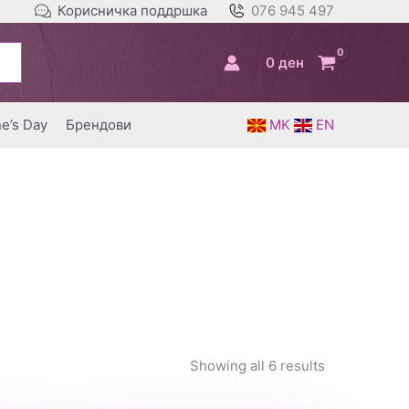
Корисничка поддршка
076 945 497
0
ден
ne’s Day
Брендови
MK
EN
Showing all 6 results