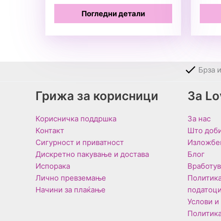
Погледни детали
Брза 
Грижа за корисници
За L
Корисничка поддршка
За нас
Контакт
Што доби
Сигурност и приватност
Изложбе
Дискретно пакување и достава
Блог
Испорака
Вработу
Лично превземање
Политика
Начини за плаќање
податоц
Услови и
Политика