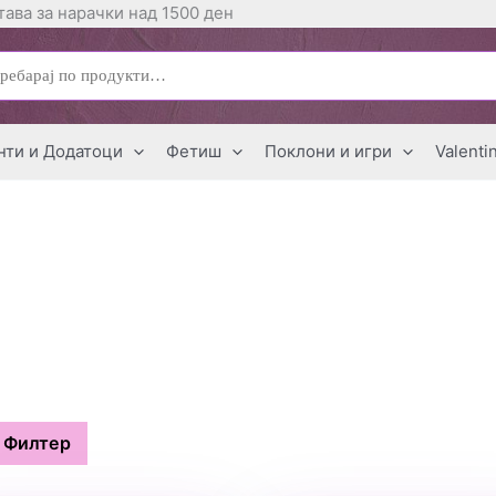
ава за нарачки над 1500 ден
ај
нти и Додатоци
Фетиш
Поклони и игри
Valenti
Филтер