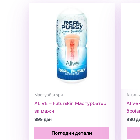
Мастурбатори
Аналн
ALIVE – Futurskin Мастурбатор
Alive
за мажи
броја
999
ден
890
д
Погледни детали