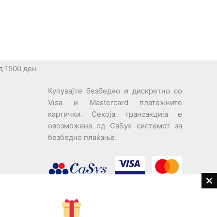
д 1500 ден
Купувајте безбедно и дискретно со
Visa и Mastercard платежните
картички. Секоја трансакција е
овозможена од CaSys системот за
безбедно плаќање.
Cl
th
дови
m
Центар за корисници