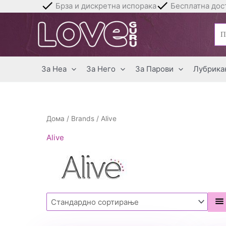
Skip
Брза и дискретна испорака
Бесплатна дост
to
Бар
content
за:
За Неа
За Него
За Парови
Лубрика
Дома
/
Brands
/ Alive
Alive