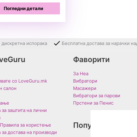
Погледни детали
и дискретна испорака
Бесплатна достава за нарачки на
oveGuru
Фаворити
За Неа
вате со LoveGuru.mk
Вибратори
н салон
Масажери
Вибратори за парови
вање
Прстени за Пенис
 за заштита на лични
и
Популарни Брен
 Правила за користење
 за достава на производи