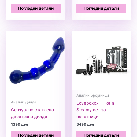
Погледни детали
Погледни детали
Анални Бројаници
Анални Дилда
Loveboxxx – Hot n
Сензуално стаклено
Steamy сет за
двострано дилдо
почетници
1399
ден
3499
ден
Погледни детали
Погледни детали