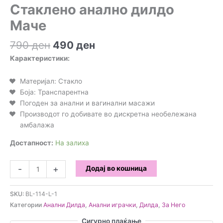
Стакленo анално дилдо
Маче
Original
Current
790
ден
490
ден
price
price
Карактеристики:
was:
is:
790 ден.
490 ден.
Материјал: Стакло
Боја: Транспарентна
Погоден за анални и вагинални масажи
Производот го добивате во дискретна необележана
амбалажа
Достапност:
На залиха
Стакленo
-
+
Додај во кошница
анално
дилдо
SKU:
BL-114-L-1
Маче
Категории
Анални Дилда
,
Анални играчки
,
Дилда
,
За Него
количина
Сигурно плаќање