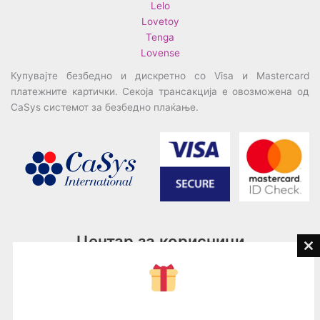
Lelo
Lovetoy
Tenga
Lovense
Купувајте безбедно и дискретно со Visa и Mastercard
платежните картички. Секоја трансакција е овозможена од
CaSys системот за безбедно плаќање.
Центар за корисници
Cl
th
Тел:
076945497; 076945498
mo
Email:
contact@loveguru.mk