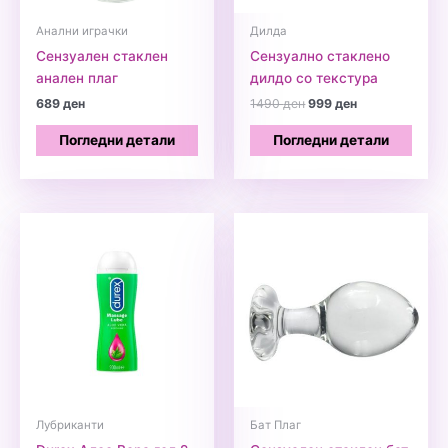
Анални играчки
Дилда
Сензуален стаклен
Сензуално стаклено
анален плаг
дилдо со текстура
Original
Current
689
ден
1490
ден
999
ден
price
price
was:
is:
Погледни детали
Погледни детали
1490 ден.
999 ден.
Лубриканти
Бат Плаг