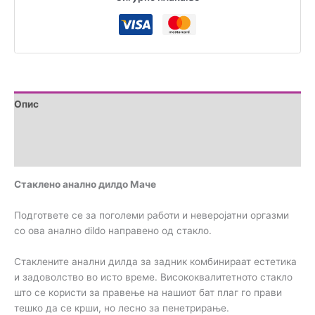
Опис
Дополнителни информации
Прегледи (0)
Стакленo анално дилдо Маче
Подгответе се за поголеми работи и неверојатни оргазми
со ова анално dildo направено од стакло.
Стаклените анални дилда за задник комбинираат естетика
и задоволство во исто време. Висококвалитетното стакло
што се користи за правење на нашиот бат плаг го прави
тешко да се крши, но лесно за пенетрирање.