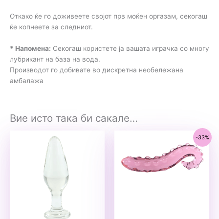
Откако ќе го доживеете својот прв моќен оргазам, секогаш
ќе копнеете за следниот.
* Напомена:
Секогаш користете ја вашата играчка со многу
лубрикант на база на вода.
Производот го добивате во дискретна необележана
амбалажа
Вие исто така би сакале…
-33%