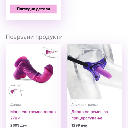
Погледни детали
Поврзани продукти
Дилда
Анални играчки
Morin екстремно дилдо
Дилдо со ремен за
27цм
прицврстување
2699
ден
1299
ден