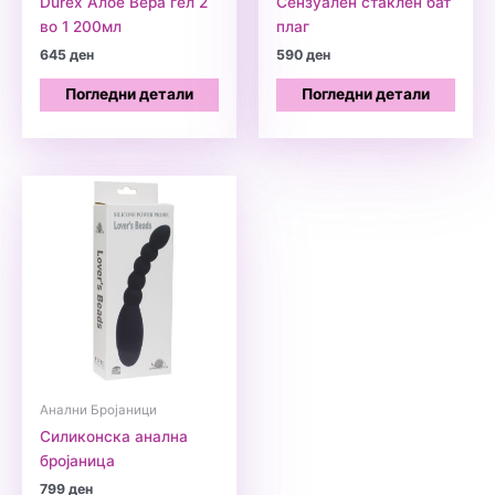
Durex Алое Вера гел 2
Сензуален стаклен бат
во 1 200мл
плаг
645
ден
590
ден
Погледни детали
Погледни детали
Анални Бројаници
Силиконска анална
бројаница
799
ден