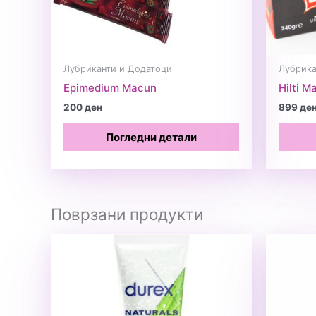
Лубриканти и Додатоци
Лубрика
Epimedium Macun
Hilti M
200
ден
899
де
Погледни детали
Поврзани продукти