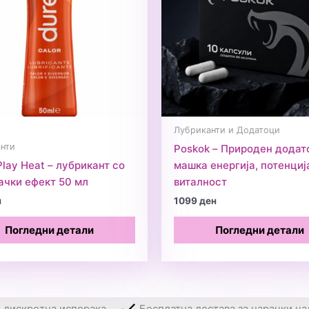
Лубриканти и Додатоци
нти
Poskok – Природен додат
Play Heat – лубрикант со
машка енергија, потенциј
ачки ефект 50 мл
виталност
н
1099
ден
Погледни детали
Погледни детали
и дискретна испорака
Бесплатна достава за нарачки на