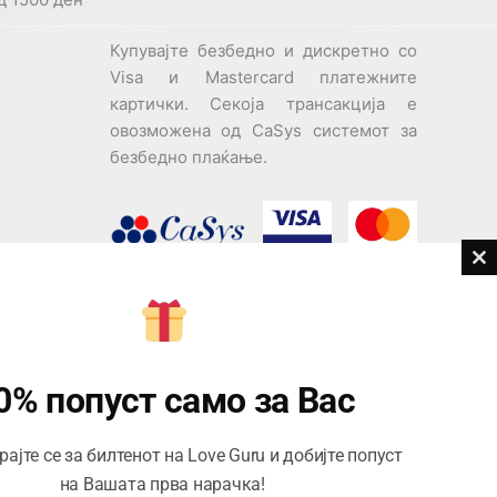
Купувајте безбедно и дискретно со
Visa и Mastercard платежните
картички. Секоја трансакција е
овозможена од CaSys системот за
безбедно плаќање.
Cl
th
дови
m
Центар за корисници
Тел:
076945497; 076945498
0% попуст само за Вас
Email:
contact@loveguru.mk
ајте се за билтенот на Love Guru и добијте попуст
Пон – Пет: 10-21
на Вашата прва нарачка!
Саб – Нед: 10-18