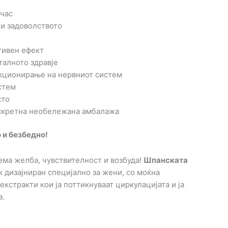
 час
 и задоволството
тивен ефект
талното здравје
кционирање на нервниот систем
стем
сто
искретна необележана амбалажа
о и безбедно!
ема желба, чувствителност и возбуда!
Шпанската
 дизајниран специјално за жени, со моќна
кстракти кои ја поттикнуваат циркулацијата и ја
а.