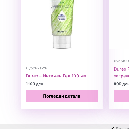
Лубрика
Лубриканти
Durex 
Durex – Интимен Гел 100 мл
загрев
1199
ден
899
де
Погледни детали
Брза 