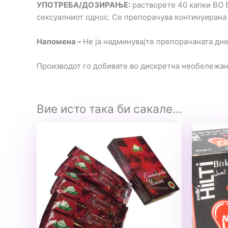
УПОТРЕБА/ДОЗИРАЊЕ:
растворете 40 капки ВО 
сексуалниот однос. Се препорачува континуирана
Напомена –
Не ја надминувајте препорачаната дне
Производот го добивате во дискретна необележа
Вие исто така би сакале…