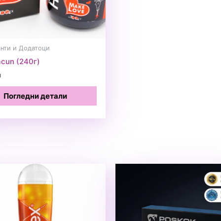
нти и Додатоци
acun (240г)
н
Погледни детали