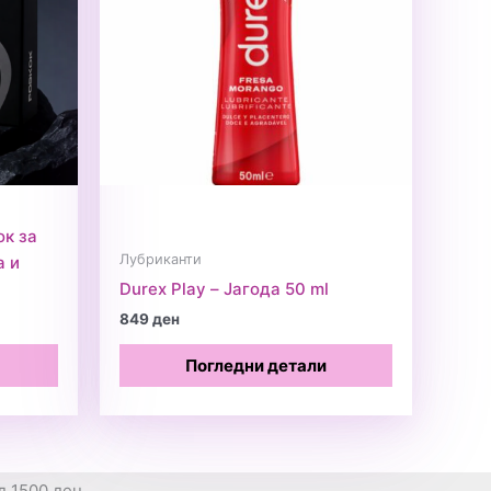
ок за
Лубриканти
а и
Durex Play – Јагода 50 ml
849
ден
Погледни детали
д 1500 ден