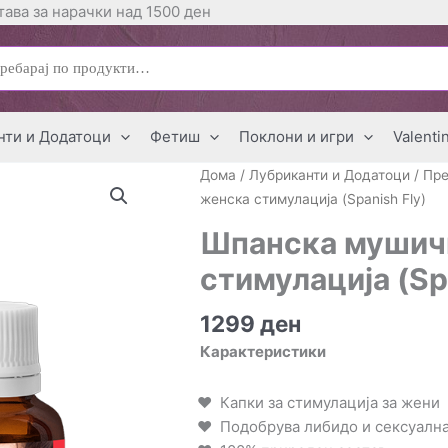
ава за нарачки над 1500 ден
ај
нти и Додатоци
Фетиш
Поклони и игри
Valenti
Дома
/
Лубриканти и Додатоци
/
Пре
женска стимулација (Spanish Fly)
Шпанска мушичк
стимулација (Sp
1299
ден
Карактеристики
Капки за стимулација за жени
Подобрува либидо и сексуална