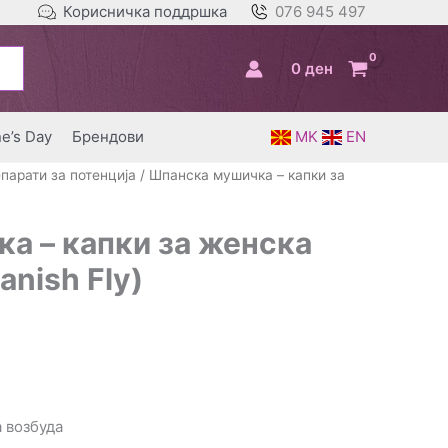
Корисничка поддршка
076 945 497
0
ден
ne’s Day
Брендови
MK
EN
парати за потенција
/ Шпанска мушичка – капки за
а – капки за женска
anish Fly)
 возбуда