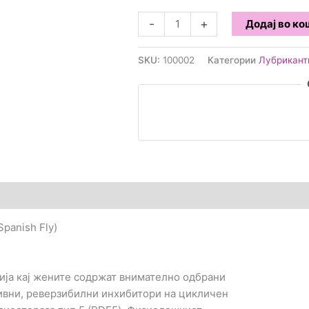
Шпанска
-
+
Додај во к
мушичка
–
SKU:
100002
Категории
Лубрикант
капки
за
женска
стимулација
(Spanish
Fly)
количина
panish Fly)
а кај жените содржат внимателно одбрани
тивни, реверзибилни инхибитори на цикличен