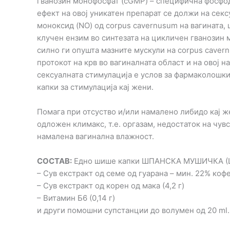
гванозин монофосфат (cGMP) – специфична фосфод
ефект на овој уникатен препарат се должи на сек
моноксид (NO) од corpus cavernusum на вагината, 
клучен ензим во синтезата на цикличен гванозин
силно ги опушта мазните мускули на corpus cavern
протокот на крв во вагиналната област и на овој на
сексуалната стимулација е услов за фармаколош
капки за стимулација кај жени.
Помага при отсуство и/или намалено либидо кај же
одложен климакс, т.е. оргазам, недостаток на чув
намалена вагинална влажност.
СОСТАВ:
Едно шише капки ШПАНСКА МУШИЧКА (
– Сув екстракт од семе од гуарана – мин. 22% кофеи
– Сув екстракт од корен од мака (4,2 г)
– Витамин Б6 (0,14 г)
и други помошни супстанции до волумен од 20 ml.