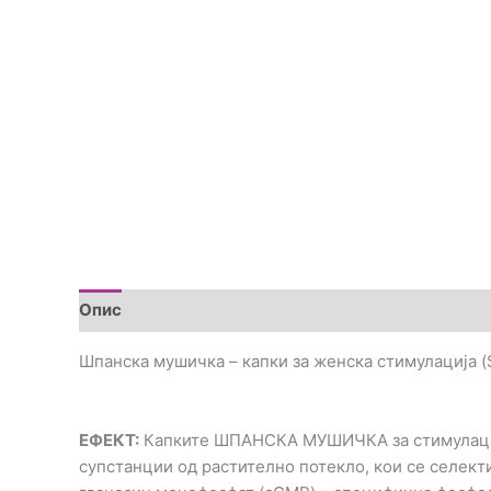
Опис
Прегледи (0)
Шпанска мушичка – капки за женска стимулација (S
ЕФЕКТ:
Капките ШПАНСКА МУШИЧКА за стимулациј
супстанции од растително потекло, кои се селек