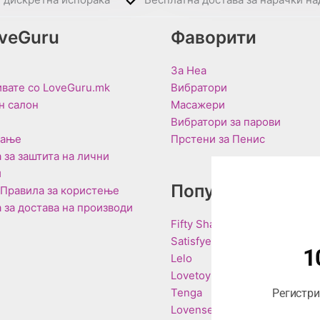
oveGuru
Фаворити
За Неа
вате со LoveGuru.mk
Вибратори
н салон
Масажери
Вибратори за парови
вање
Прстени за Пенис
 за заштита на лични
и
Популарни Брен
 Правила за користење
 за достава на производи
Fifty Shades of Grey
Satisfyer
1
Lelo
Lovetoy
Tenga
Регистрир
Lovense