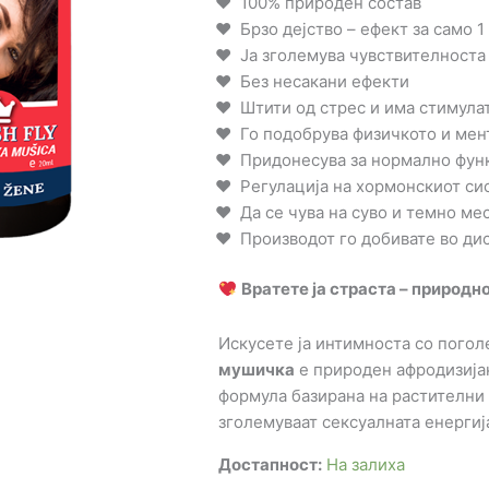
100% природен состав
Брзо дејство – ефект за само 1
Ја зголемува чувствителноста
Без несакани ефекти
Штити од стрес и има стимула
Го подобрува физичкото и мен
Придонесува за нормално фун
Регулација на хормонскиот си
Да се чува на суво и темно ме
Производот го добивате во д
Вратете ја страста – природн
Искусете ја интимноста со погол
мушичка
е природен афродизијак
формула базирана на растителни е
зголемуваат сексуалната енергиј
Достапност:
На залиха