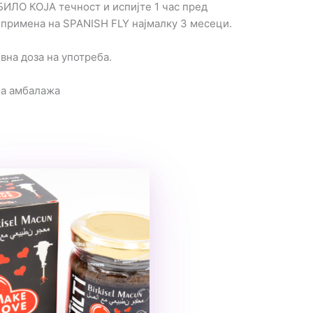
БИЛО КОЈА течност и испијте 1 час пред
 примена на SPANISH FLY најмалку 3 месеци.
вна доза на употреба.
на амбалажа