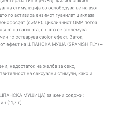
иестераза тип 5 (PDE5). Физиолошкиот
суална стимулација со ослободување на азот
што го активира ензимот гуанилат циклаза,
 монофосфат (cGMP). Цикличниот GMP потоа
usum на вагината, со што се зголемува
чин го остварува својот ефект. Затоа,
киот ефект на ШПАНСКА МУША (SPANISH FLY) –
ни, недостаток на желба за секс,
ствителност на сексуални стимули, како и
ШПАНСКА МУШИЦА) за жени содржи:
н (11,7 г)