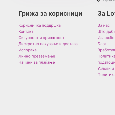
Грижа за корисници
За L
Корисничка поддршка
За нас
Контакт
Што доби
Сигурност и приватност
Изложбе
Дискретно пакување и достава
Блог
Испорака
Вработу
Лично превземање
Политика
Начини за плаќање
податоц
Услови и
Политика