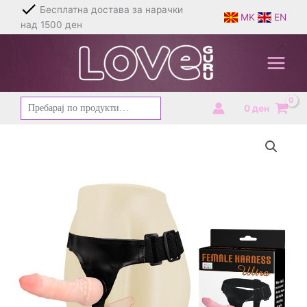
Skip
Бесплатна достава за нарачки
MK
EN
to
над 1500 ден
content
Барај
0
ден
за: