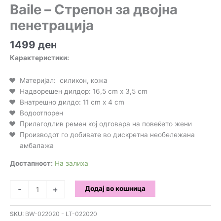
Baile – Стрепон за двојна
пенетрација
1499
ден
Карактеристики:
Материјал: силикон, кожа
Надворешен дилдор: 16,5 cm x 3,5 cm
Внатрешно дилдо: 11 cm x 4 cm
Водоотпорен
Прилагодлив ремен кој одговара на повеќето жени
Производот го добивате во дискретна необележана
амбалажа
Достапност:
На залиха
Baile
-
+
Додај во кошница
-
Стрепон
SKU:
BW-022020 - LT-022020
за