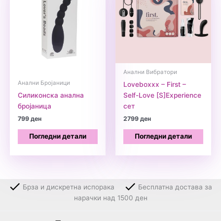
Анални Вибратори
Анални Бројаници
Loveboxxx – First –
Силиконска анална
Self-Love [S]Experience
бројаница
сет
799
ден
2799
ден
Погледни детали
Погледни детали
Брза и дискретна испорака
Бесплатна достава за
нарачки над 1500 ден