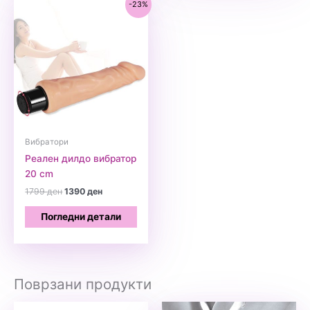
-23%
Вибратори
Реален дилдо вибратор
20 cm
Original
Current
1799
ден
1390
ден
price
price
was:
is:
Погледни детали
1799 ден.
1390 ден.
Поврзани продукти