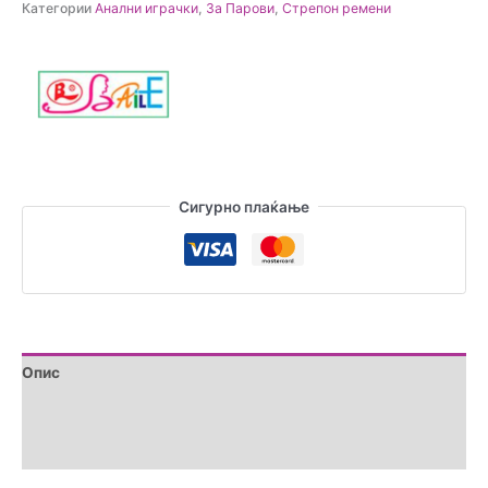
Категории
Анални играчки
,
За Парови
,
Стрепон ремени
двојна
пенетрација
количина
Сигурно плаќање
Опис
Brand
Прегледи (0)