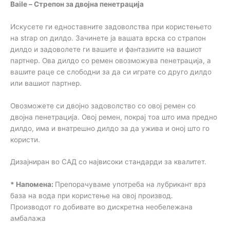
Baile – Стрепон за двојна пенетрација
Искусете ги едноставните задоволства при користењето
на strap on дилдо. Зачинете ја вашата врска со страпон
дилдо и задоволете ги вашите и фантазиите на вашиот
партнер. Ова дилдо со ремен овозможува пенетрација, а
вашите раце се слободни за да си играте со друго дилдо
или вашиот партнер.
Овозможете си двојно задоволство со овој ремен со
двојна пенетрација. Овој ремен, покрај тоа што има предно
дилдо, има и внатрешно дилдо за да ужива и оној што го
користи.
Дизајниран во САД со највисоки стандарди за квалитет.
* Напомена:
Препорачуваме употреба на лубрикант врз
база на вода при користење на овој производ.
Производот го добивате во дискретна необележана
амбалажа