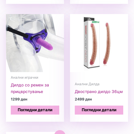
Анални играчки
Анални Дилда
Дилдо со ремен за
прицврстување
Двострано дилдо 36цм
1299
ден
2499
ден
Погледни детали
Погледни детали