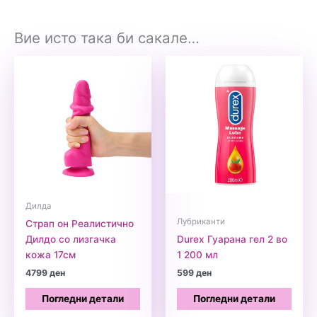
Вие исто така би сакале…
Дилда
Лубриканти
Страп он Реалистично
Дилдо со лизгачка
Durex Гуарана гел 2 во
кожа 17см
1 200 мл
4799
ден
599
ден
Погледни детали
Погледни детали