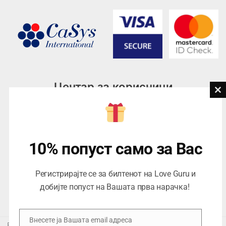
Центар за корисници
Cl
th
Тел:
076945497; 076945498
mo
Email:
contact@loveguru.mk
Пон – Пет: 10-21
10% попуст само за Вас
Саб – Нед: 10-18
Регистрирајте се за билтенот на Love Guru и
добијте попуст на Вашата прва нарачка!
Внесете ја Вашата email адреса
Email
Еуропеан Траде Дооел Скопје, Варшавска 5/1 -5, 1000 Скопје,