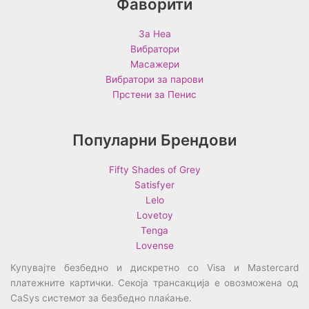
Фаворити
За Неа
Вибратори
Масажери
Вибратори за парови
Прстени за Пенис
Популарни Брендови
Fifty Shades of Grey
Satisfyer
Lelo
Lovetoy
Tenga
Lovense
Купувајте безбедно и дискретно со Visa и Mastercard
платежните картички. Секоја трансакција е овозможена од
CaSys системот за безбедно плаќање.