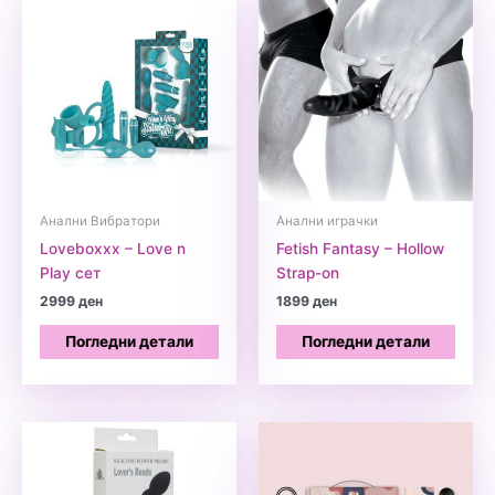
Анални Вибратори
Анални играчки
Loveboxxx – Love n
Fetish Fantasy – Hollow
Play сет
Strap-on
2999
ден
1899
ден
Погледни детали
Погледни детали