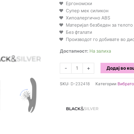
Ергономски
Супер мек силикон
Хипоалергично ABS
Материјал безбеден за телото
Без фталати
Производот го добивате во д
Достапност:
На залиха
Black&Silver
-
+
Додај во к
-
Storm
SKU:
D-232418
Категории
Вибрат
вибратор
количина