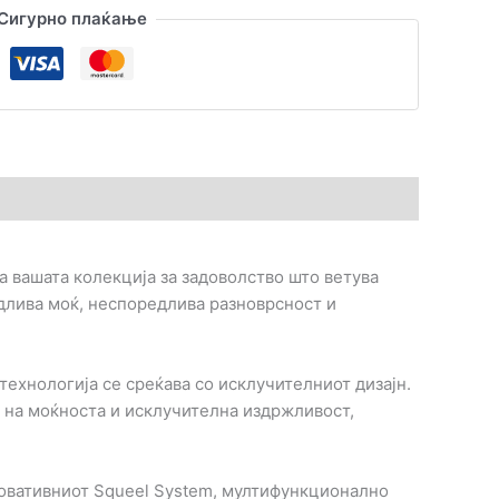
Сигурно плаќање
а вашата колекција за задоволство што ветува
одлива моќ, неспоредлива разноврсност и
 технологија се среќава со исклучителниот дизајн.
е на моќноста и исклучителна издржливост,
 иновативниот Squeel System, мултифункционално