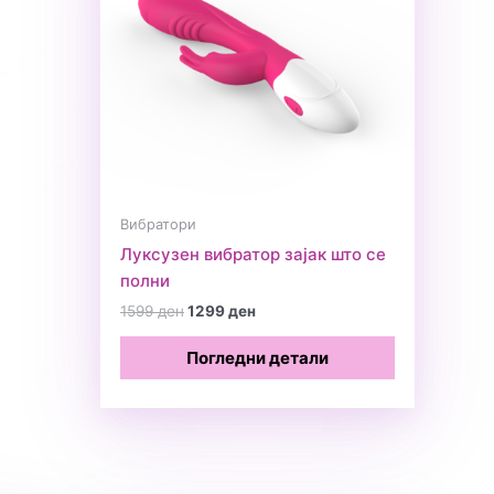
Вибратори
Луксузен вибратор зајак што се
полни
Original
Current
1599
ден
1299
ден
price
price
was:
is:
Погледни детали
1599 ден.
1299 ден.