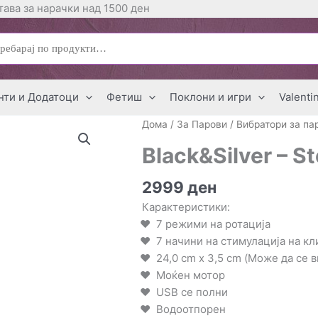
ава за нарачки над 1500 ден
ај
нти и Додатоци
Фетиш
Поклони и игри
Valenti
Дома
/
За Парови
/
Вибратори за па
Black&Silver – S
2999
ден
Карактеристики:
7 режими на ротација
7 начини на стимулација на к
24,0 cm x 3,5 cm (Може да се 
Моќен мотор
USB се полни
Водоотпорен