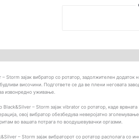
гледи (0)
 – Storm зајак вибратор со ротатор, задолжителен додаток н
будливи височини. Подгответе се да ве плени неговата зав
 за извонредно уживање.
Black&Silver – Storm зајак vibrator со ротатор, каде врвната
ерација, овој вибратор обезбедува неверојатно зголемувањ
ритам во вашата потрага по воодушевувачки оргазми.
ck&Silver – Storm зајак вибраторот со ротатор располага со