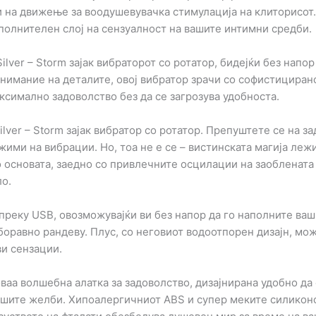
 на движење за воодушевувачка стимулација на клиторисот.
полнителен слој на сензуалност на вашите интимни средби.
lver – Storm зајак вибраторот со ротатор, бидејќи без напо
имание на деталите, овој вибратор зрачи со софистициранос
симално задоволство без да се загрозува удобноста.
lver – Storm зајак вибратор со ротатор. Препуштете се на за
ими на вибрации. Но, тоа не е се – вистинската магија лежи
 основата, заедно со привлечните осцилации на заоблената 
ло.
реку USB, овозможувајќи ви без напор да го наполните вашио
боравно рандеву. Плус, со неговиот водоотпорен дизајн, мо
ви сензации.
аа волшебна алатка за задоволство, дизајнирана удобно да 
шите желби. Хипоалергичниот ABS и супер меките силиконс