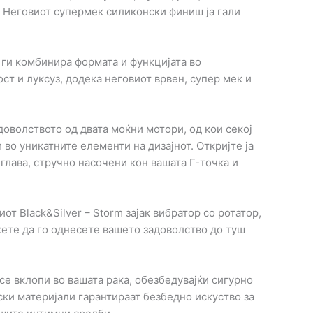
 Неговиот супермек силиконски финиш ја гали
р ги комбинира формата и функцијата во
т и луксуз, додека неговиот врвен, супер мек и
доволството од двата моќни мотори, од кои секој
 во уникатните елементи на дизајнот. Откријте ја
глава, стручно насочени кон вашата Г-точка и
т Black&Silver – Storm зајак вибратор со ротатор,
жете да го однесете вашето задоволство до туш
се вклопи во вашата рака, обезбедувајќи сигурно
ки материјали гарантираат безбедно искуство за