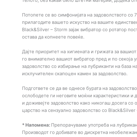
телото, без какви било штетни материи, додека о
Потопете се во симфонијата на задоволството со 
прилагодите вашето искуство на вашите единствен
Black&Silver – Storm зајак вибратор со ротатор 
остава да копнеете повеќе.
Дајте приоритет на хигиената и грижата за вашиот
го внимателно вашиот вибратор пред и по секоја 
задоволство со избирање на лубриканти на база н
исклучителен скапоцен камен за задоволство.
Подгответе се да ве однесе бурата на задоволство
ослободете ги неговите моќни карактеристики и д
и доживејте задоволство како никогаш досега со о
царство на сензуално задоволство со Black&Silver
* Напомена:
Препорачуваме употреба на лубрикант
Производот го добивате во дискретна необележа