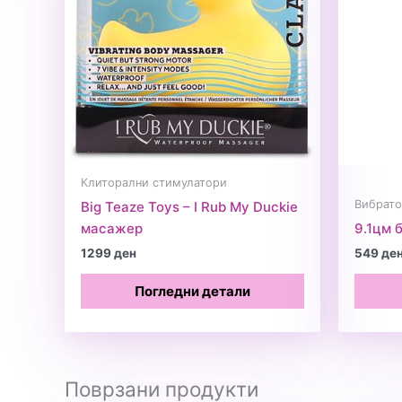
Клиторални стимулатори
Вибрат
Big Teaze Toys – I Rub My Duckie
масажер
9.1цм 
1299
ден
549
де
Погледни детали
Поврзани продукти