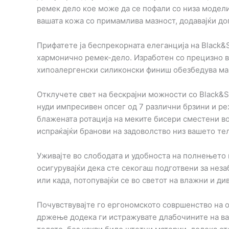
ремек дело кое може да се пофали со низа модели
вашата кожа со примамлива мазност, додавајќи до
Прифатете ја беспрекорната елеганција на Black&Si
хармонично ремек-дело. Изработен со прецизно вн
хипоалергенски силиконски финиш обезбедува мак
Отклучете свет на бескрајни можности со Black&Si
нуди импресивен опсег од 7 различни брзини и реж
блажената ротација на меките бисери сместени во
испраќајќи бранови на задоволство низ вашето те
Уживајте во слободата и удобноста на полнењето п
осигурувајќи дека сте секогаш подготвени за неза
или када, потопувајќи се во светот на влажни и ди
Почувствувајте го ергономското совршенство на ов
држење додека ги истражувате длабочините на ва