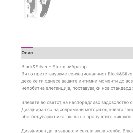
Опис
Дополнителни информации
Brand
Пре
Black&Silver – Storm вибратор
Ви го претставуваме сензационалниот Black&Silver
дека ќе ги однесе вашите интимни моменти до воз
непобитна елеганција, поставувајќи нов стандард
Влезете во светот на неспоредливо задоволство со 
Дизајниран со најсовремени мотори од новата ген
обезбедувајќи никогаш да не пропуштите никаков 
Дизајниран да ја задоволи секоја ваша желба, Bla