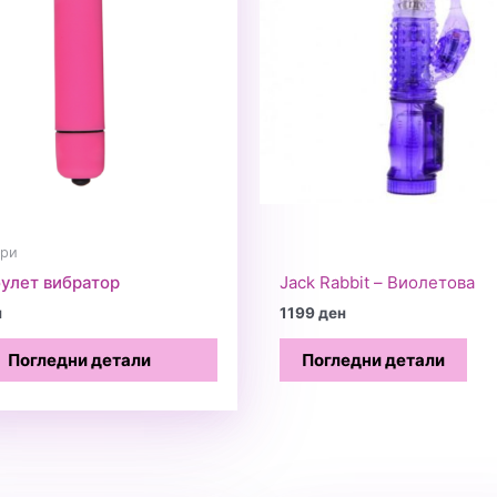
ори
булет вибратор
Jack Rabbit – Виолетова
н
1199
ден
Погледни детали
Погледни детали