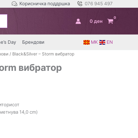
Корисничка поддршка
076 945 497
0
ден
ne’s Day
Брендови
MK
EN
рови
/ Black&Silver – Storm вибратор
torm вибратор
литорисот
вметнува 14,0 cm)