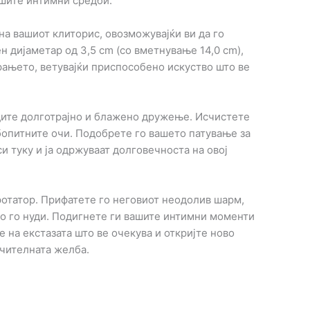
ашите интимни средби.
на вашиот клиторис, овозможувајќи ви да го
 дијаметар од 3,5 cm (со вметнување 14,0 cm),
рањето, ветувајќи приспособено искуство што ве
бедите долготрајно и блажено дружење. Исчистете
убопитните очи. Подобрете го вашето патување за
 туку и ја одржуваат долговечноста на овој
 ротатор. Прифатете го неговиот неодолив шарм,
о го нуди. Подигнете ги вашите интимни моменти
 на екстазата што ве очекува и откријте ново
учителната желба.