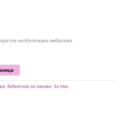
искретна необележана амбалажа
ошница
ори
,
Вибратори за парови
,
За Неа