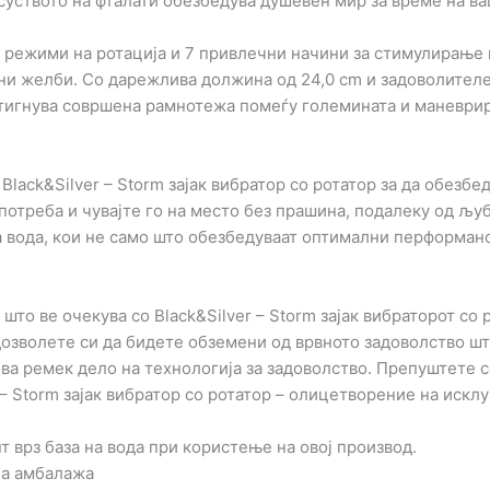
тсуството на фталати обезбедува душевен мир за време на в
7 режими на ротација и 7 привлечни начини за стимулирање 
и желби. Со дарежлива должина од 24,0 cm и задоволителен
постигнува совршена рамнотежа помеѓу големината и маневри
 Black&Silver – Storm зајак вибратор со ротатор за да обез
употреба и чувајте го на место без прашина, подалеку од љ
а вода, кои не само што обезбедуваат оптимални перформанси
 што ве очекува со Black&Silver – Storm зајак вибраторот со
озволете си да бидете обземени од врвното задоволство шт
ва ремек дело на технологија за задоволство. Препуштете се
 – Storm зајак вибратор со ротатор – олицетворение на искл
 врз база на вода при користење на овој производ.
на амбалажа