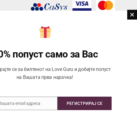
Cl
th
дови
m
Центар за корисници
Тел:
076945497; 076945498
0% попуст само за Вас
Email:
contact@loveguru.mk
ајте се за билтенот на Love Guru и добијте попуст
Пон – Пет: 10-21
на Вашата прва нарачка!
Саб – Нед: 10-18
 Вашата email адреса
РЕГИСТРИРАЈ СЕ
Copyright © 2026 Love Guru