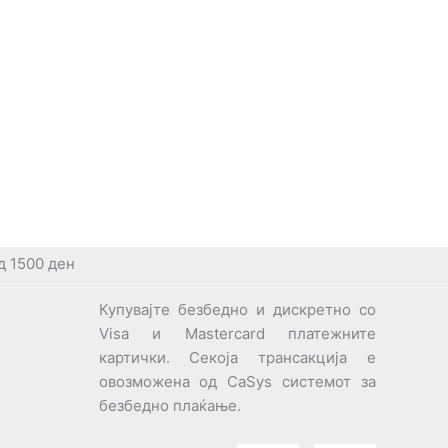
д 1500 ден
Купувајте безбедно и дискретно со
Visa и Mastercard платежните
картички. Секоја трансакција е
овозможена од CaSys системот за
безбедно плаќање.