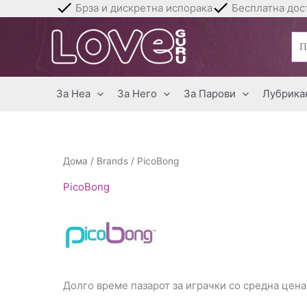
Skip
Брза и дискретна испорака
Бесплатна дост
to
Бар
content
за:
За Неа
За Него
За Парови
Лубрика
Дома
/
Brands
/ PicoBong
PicoBong
Долго време пазарот за играчки со средна цена