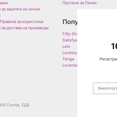
вање
Прстени за Пенис
 за заштита на лични
и
Популарни Брен
 Правила за користење
 за достава на производи
Fifty Shades of Grey
Satisfyer
1
Lelo
Lovetoy
Tenga
Регистрир
Lovense
Внесете ја
Email
000 Скопје, ЕДБ