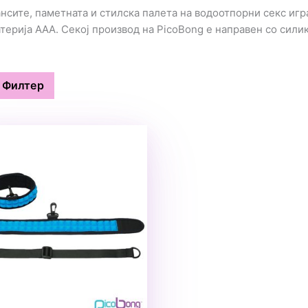
нсите, паметната и стилска палета на водоотпорни секс игр
атерија ААА. Секој производ на PicoBong е направен со сил
Филтер