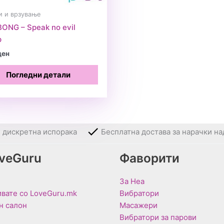
и и врзување
ONG – Speak no evil
р
ден
Погледни детали
и дискретна испорака
Бесплатна достава за нарачки на
oveGuru
Фаворити
За Неа
вате со LoveGuru.mk
Вибратори
н салон
Масажери
Вибратори за парови