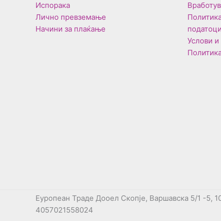
Испорака
Вработу
Лично превземање
Политика
Начини за плаќање
податоц
Услови и
Политика
Еуропеан Траде Дооел Скопје, Варшавска 5/1 -5, 1
4057021558024