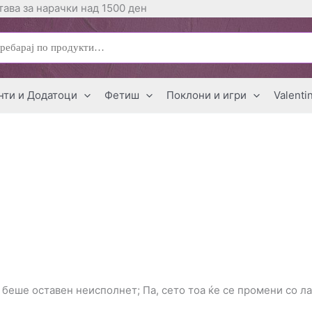
ава за нарачки над 1500 ден
ај
нти и Додатоци
Фетиш
Поклони и игри
Valenti
 беше оставен неисполнет; Па, сето тоа ќе се промени со л