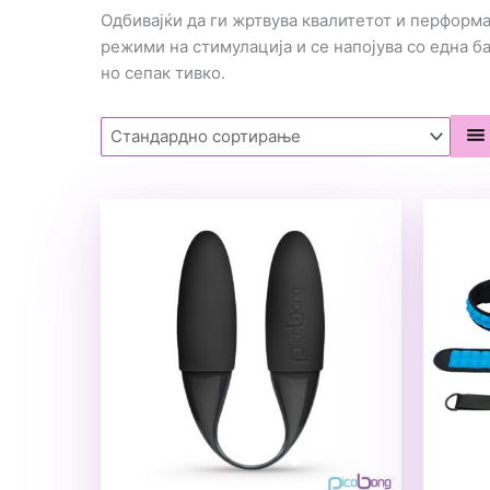
Одбивајќи да ги жртвува квалитетот и перформа
режими на стимулација и се напојува со една б
но сепак тивко.