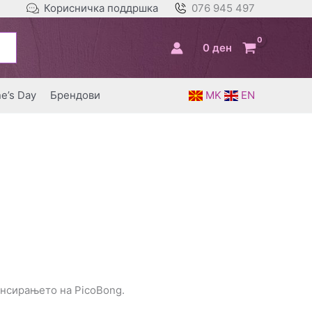
Корисничка поддршка
076 945 497
0
ден
ne’s Day
Брендови
MK
EN
ансирањето на PicoBong.