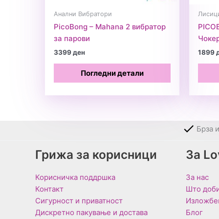
Анални Вибратори
Лисиц
PicoBong – Mahana 2 вибратор
PICOB
за парови
Чоке
3399
ден
1899
Погледни детали
Брза 
Грижа за корисници
За L
Корисничка поддршка
За нас
Контакт
Што доби
Сигурност и приватност
Изложбе
Дискретно пакување и достава
Блог