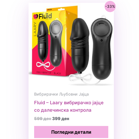
-33%
Вибрирачки Љубовни Јајца
Fluid – Laary вибрирачко јајце
со далечинска контрола
Original
Current
599
ден
399
ден
price
price
was:
is:
Погледни детали
599 ден.
399 ден.