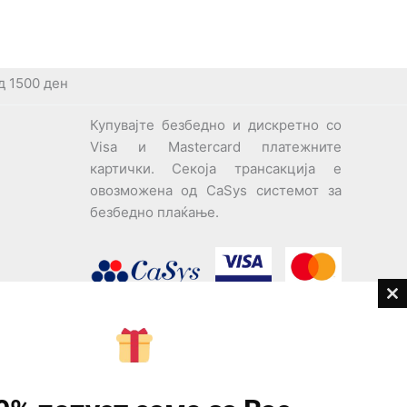
д 1500 ден
Купувајте безбедно и дискретно со
Visa и Mastercard платежните
картички. Секоја трансакција е
овозможена од CaSys системот за
безбедно плаќање.
Cl
th
дови
m
Центар за корисници
Тел:
076945497; 076945498