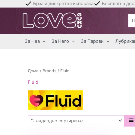
Skip
Брза и дискретна испорака
Бесплатна дост
to
Бар
content
за:
За Неа
За Него
За Парови
Лубрика
Дома
/
Brands
/ Fluid
Fluid