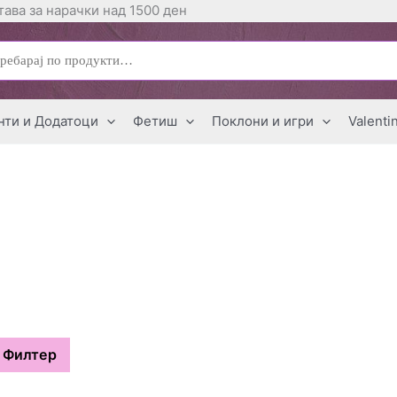
ава за нарачки над 1500 ден
ај
нти и Додатоци
Фетиш
Поклони и игри
Valenti
Филтер