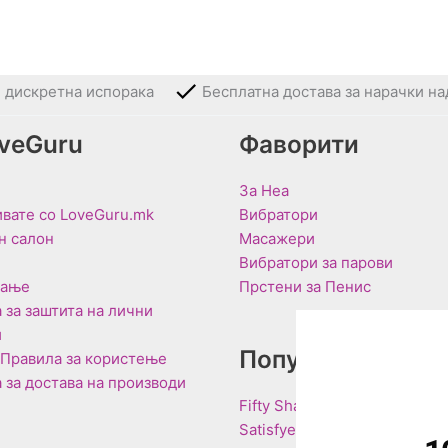
и дискретна испорака
Бесплатна достава за нарачки на
oveGuru
Фаворити
За Неа
вате со LoveGuru.mk
Вибратори
н салон
Масажери
Вибратори за парови
вање
Прстени за Пенис
 за заштита на лични
и
Популарни Брен
 Правила за користење
 за достава на производи
Fifty Shades of Grey
Satisfyer