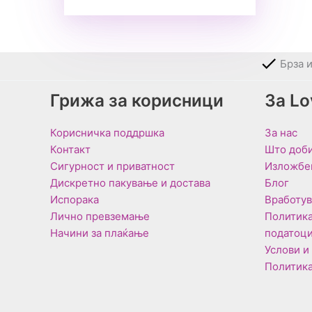
Брза 
Грижа за корисници
За L
Корисничка поддршка
За нас
Контакт
Што доби
Сигурност и приватност
Изложбе
Дискретно пакување и достава
Блог
Испорака
Вработу
Лично превземање
Политика
Начини за плаќање
податоц
Услови и
Политика