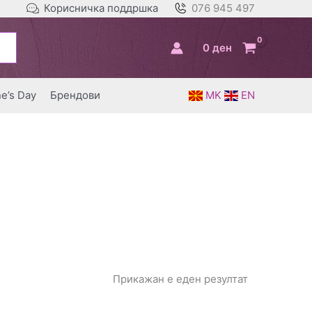
Корисничка поддршка
076 945 497
0
ден
ne’s Day
Брендови
MK
EN
Прикажан е еден резултат