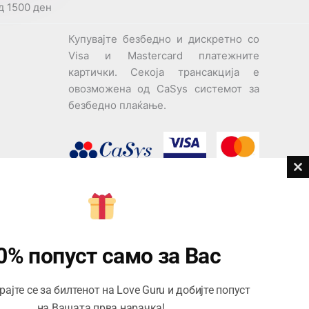
д 1500 ден
Купувајте безбедно и дискретно со
Visa и Mastercard платежните
картички. Секоја трансакција е
овозможена од CaSys системот за
безбедно плаќање.
Cl
th
дови
m
Центар за корисници
Тел:
076945497; 076945498
0% попуст само за Вас
Email:
contact@loveguru.mk
ајте се за билтенот на Love Guru и добијте попуст
Пон – Пет: 10-21
на Вашата прва нарачка!