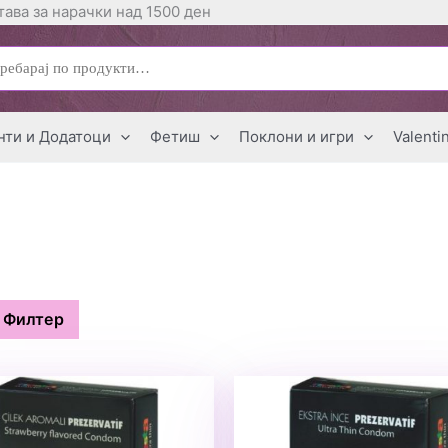
ава за нарачки над 1500 ден
ај
нти и Додатоци
Фетиш
Поклони и игри
Valenti
Филтер