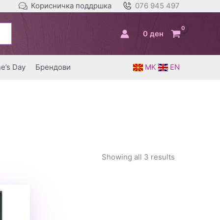
Корисничка поддршка
076 945 497
0
ден
ne’s Day
Брендови
MK
EN
Showing all 3 results