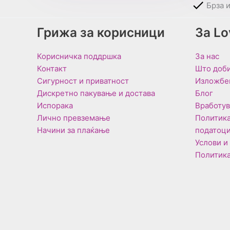
Брза 
Грижа за корисници
За L
Корисничка поддршка
За нас
Контакт
Што доби
Сигурност и приватност
Изложбе
Дискретно пакување и достава
Блог
Испорака
Вработу
Лично превземање
Политика
Начини за плаќање
податоц
Услови и
Политика