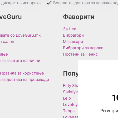
и дискретна испорака
Бесплатна достава за нарачки на
oveGuru
Фаворити
За Неа
вате со LoveGuru.mk
Вибратори
н салон
Масажери
Вибратори за парови
вање
Прстени за Пенис
 за заштита на лични
и
Популарни Брен
 Правила за користење
 за достава на производи
Fifty Shades of Grey
Satisfyer
1
Lelo
Lovetoy
Tenga
Регистрир
Lovense