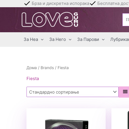
Skip
Брза и дискретна испорака
Бесплатна дост
to
Бар
content
за:
За Неа
За Него
За Парови
Лубрика
Дома
/
Brands
/ Fiesta
Fiesta