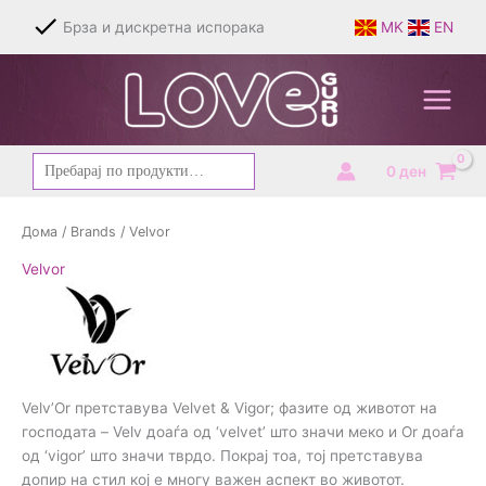
Skip
Брза и дискретна испорака
MK
EN
to
content
Барај
0
ден
за:
Дома
/
Brands
/ Velvor
Velvor
Velv’Or претставува Velvet & Vigor; фазите од животот на
господата – Velv доаѓа од ‘velvet’ што значи меко и Or доаѓа
од ‘vigor’ што значи тврдо. Покрај тоа, тој претставува
допир на стил кој е многу важен аспект во животот.