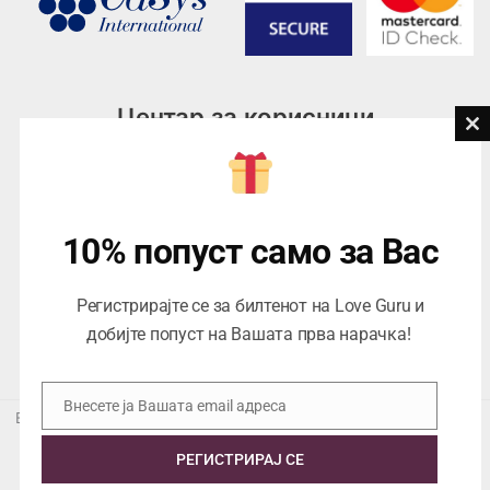
Центар за корисници
Cl
th
Тел:
076945497; 076945498
mo
Email:
contact@loveguru.mk
Пон – Пет: 10-21
10% попуст само за Вас
Саб – Нед: 10-18
Регистрирајте се за билтенот на Love Guru и
добијте попуст на Вашата прва нарачка!
Внесете ја Вашата email адреса
Email
Еуропеан Траде Дооел Скопје, Варшавска 5/1 -5, 1000 Скопје,
ЕДБ 4057021558024
РЕГИСТРИРАЈ СЕ