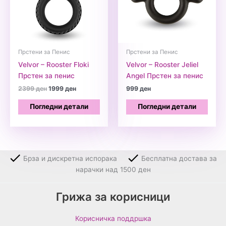
Прстени за Пенис
Прстени за Пенис
Velvor – Rooster Floki
Velvor – Rooster Jeliel
Прстен за пенис
Angel Прстен за пенис
Original
Current
2399
ден
1999
ден
999
ден
price
price
was:
is:
Погледни детали
Погледни детали
2399 ден.
1999 ден.
Брза и дискретна испорака
Бесплатна достава за
нарачки над 1500 ден
Грижа за корисници
Корисничка поддршка