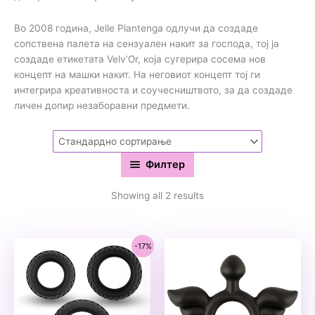
Во 2008 година, Jelle Plantenga одлучи да создаде
сопствена палета на сензуален накит за господа, тој ја
создаде етикетата Velv’Or, која сугерира сосема нов
концепт на машки накит. На неговиот концепт тој ги
интегрира креативноста и соучесништвото, за да создаде
личен допир незаборавни предмети.
Филтер
Showing all 2 results
-17%