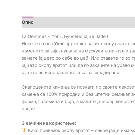
Опис
Дополнителни информации
Brand
Пре
La Gemmes – Yoni Љубовно јајце Jade L
Носете го ова
Yoni
јајце како накит околу вратот, 
наменето за зајакнување на мускулите на карлицат
земете јајцето со себе во џеб. Или ставете го во г
јајцето околу вратот или да го закачите на убаво 
јајцето во испорачаната кеса за складирање.
Скапоцените камења се познати по своите лековити
камења се 100% природни и без штетни хемикалии, 
форма, големина и боја, а малите „несовршености
падне.
3 начини на користење:
Како привезок околу вратот – секое јајце има м