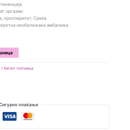
нтиненција
ат оргазам
, просперитет, Среќа
искретна необележана амбалажа.
ошница
 / Кегел топчиња
Сигурно плаќање