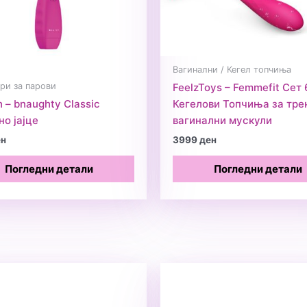
Вагинални / Кегел топчиња
ри за парови
FeelzToys – Femmefit Сет 
h – bnaughty Classic
Кегелови Топчиња за тре
о јајце
вагинални мускули
ен
3999
ден
Погледни детали
Погледни детали