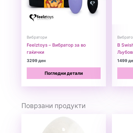
Вибратори
Вибрато
Feelztoys – Вибратор за во
B Swis
гаќички
Љубовн
3299
ден
1499
д
Погледни детали
Поврзани продукти