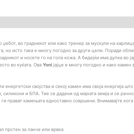
гледи (0)
во џебот, во градникот или како тренер за мускули на карлиц
а, но исто така е многу погодно за други цели. Поради обли
радникот и носете го на гола кожа. А бидејќи има дупка во ј
место во куќата. Ова
Yoni
јајце е многу погодно и како камен 
 енергетски својства и секој камен има своја енергија што
силикони и БПА. Тие се дадени од мајката земја и се рачно
“ ги прават камењата едноставно совршени. Внимавајте кога 
ал прстен за ланче или врвка