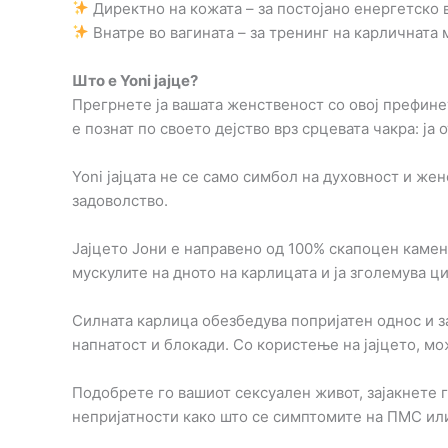
Директно на кожата – за постојано енергетско 
Внатре во вагината – за тренинг на карличната 
Што е Yoni јајце?
Прегрнете ја вашата женственост со овој префинет
е познат по своето дејство врз срцевата чакра: ја
Yoni јајцата не се само симбол на духовност и же
задоволство.
Јајцето Јони е направено од 100% скапоцен камен и
мускулите на дното на карлицата и ја зголемува ц
Силната карлица обезбедува попријатен однос и 
напнатост и блокади. Со користење на јајцето, мо
Подобрете го вашиот сексуален живот, зајакнете 
непријатности како што се симптомите на ПМС ил