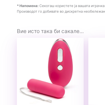
* Напомена:
Секогаш користете ја вашата играчка 
Производот го добивате во дискретна необележа
Вие исто така би сакале…