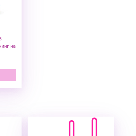
6
нинг на