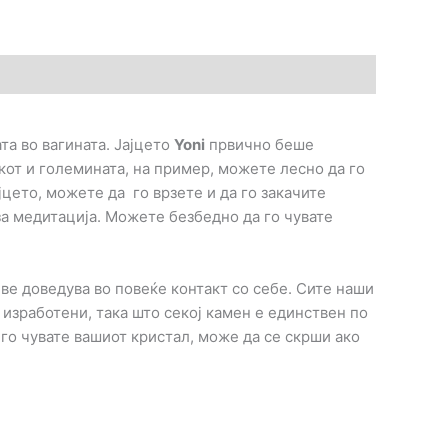
ата во вагината. Јајцето
Yoni
првично беше
кот и големината, на пример, можете лесно да го
ајцето, можете да го врзете и да го закачите
за медитација. Можете безбедно да го чувате
 ве доведува во повеќе контакт со себе. Сите наши
 изработени, така што секој камен е единствен по
го чувате вашиот кристал, може да се скрши ако