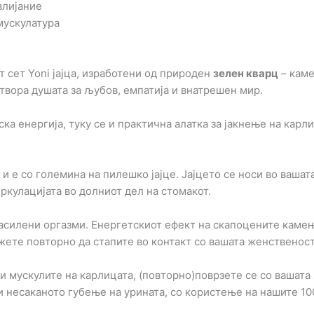
влијание
мускулатура
 сет Yoni јајца, изработени од природен
зелен кварц
– каме
 отвора душата за љубов, емпатија и внатрешен мир.
нска енергија, туку се и практична алатка за јакнење на ка
 е со големина на пилешко јајце. Јајцето се носи во вашата
иркулацијата во долниот дел на стомакот.
засилени оргазми. Енергетскиот ефект на скапоцените кам
жете повторно да стапите во контакт со вашата женственост
ги мускулите на карлицата, (повторно)поврзете се со вашат
и несаканото губење на урината, со користење на нашите 