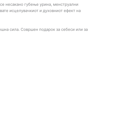
о се несакано губење урина, менструални
увате исцелувачкиот и духовниот ефект на
решна сила. Совршен подарок за себеси или за