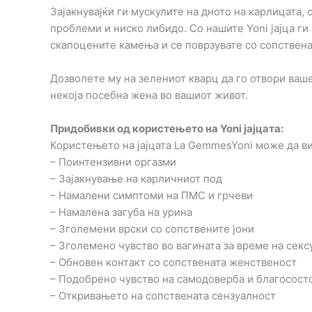
Зајакнувајќи ги мускулите на дното на карлицата
проблеми и ниско либидо. Со нашите Yoni јајца ги
скапоцените камења и се поврзувате со сопствена
Дозволете му на зелениот кварц да го отвори ваше
некоја посебна жена во вашиот живот.
Придобивки од користењето на Yoni јајцата:
Користењето на јајцата La GemmesYoni може да ви
– Поинтензивни оргазми
– Зајакнување на карличниот под
– Намалени симптоми на ПМС и грчеви
– Намалена загуба на урина
– Зголемени врски со сопствените јони
– Зголемено чувство во вагината за време на сек
– Обновен контакт со сопствената женственост
– Подобрено чувство на самодоверба и благосост
– Откривањето на сопствената сензуалност