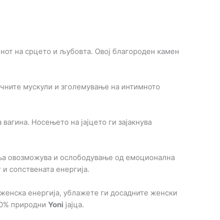
нот на срцето и љубовта. Овој благороден камен
рличните мускули и зголемување на интимното
 вагина. Носењето на јајцето ги зајакнува
ења овозможува и ослободување од емоционална
 и сопствената енергија.
а женска енергија, ублажете ги досадните женски
100% природни
Yoni
јајца.