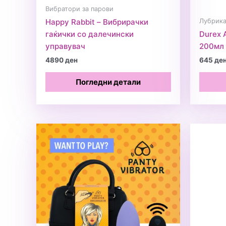
Вибратори за парови
Лубрика
Happy Rabbit – Вибрирачки
гаќички со далечински
Durex 
управувач
200мл
4890
ден
645
де
Погледни детали