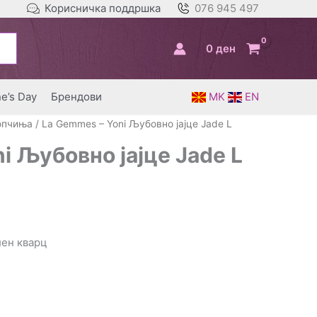
Корисничка поддршка
076 945 497
0
ден
ne’s Day
Брендови
MK
EN
топчиња
/ La Gemmes – Yoni Љубовно јајце Jade L
i Љубовно јајце Jade L
ен кварц