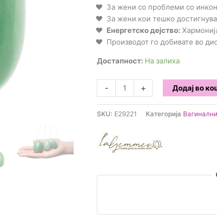
За жени со проблеми со инко
За жени кои тешко достигнува
Енергетско дејство:
Хармонија
Производот го добивате во д
Достапност:
На залиха
La
-
+
Додај во к
Gemmes
-
SKU:
E29221
Категорија
Вагинални
Yoni
Љубовно
јајце
Jade
L
количина