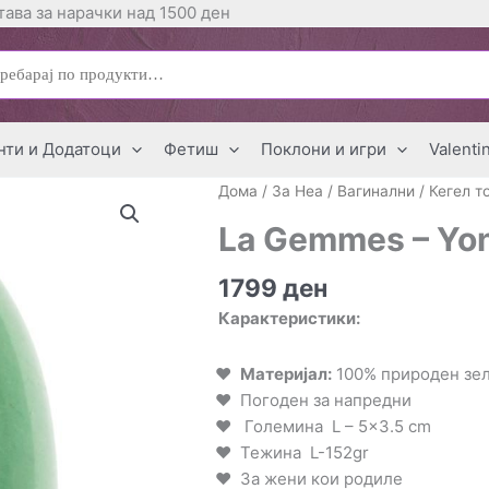
ава за нарачки над 1500 ден
ај
нти и Додатоци
Фетиш
Поклони и игри
Valenti
Дома
/
За Неа
/
Вагинални / Кегел 
La Gemmes – Yon
1799
ден
Карактеристики:
Материјал:
100% природен зел
Погоден за напредни
Големина L – 5×3.5 cm
Тежина L-152gr
За жени кои родиле