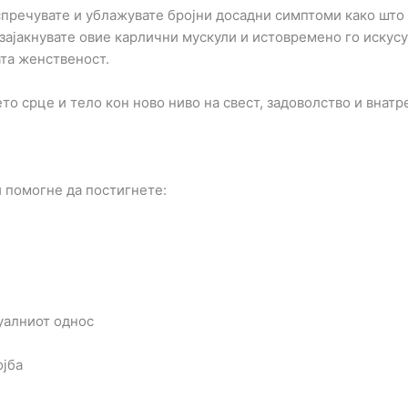
, спречувате и ублажувате бројни досадни симптоми како шт
 зајакнувате овие карлични мускули и истовремено го искус
та женственост.
то срце и тело кон ново ниво на свест, задоволство и внат
 помогне да постигнете:
суалниот однос
ојба