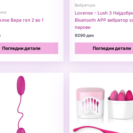
Вибратори
нти
Lovense – Lush 3 Најдобр
Алое Вера гел 2 во 1
Bluetooth APP вибратор з
парови
н
9290
ден
Погледни детали
Погледни детали