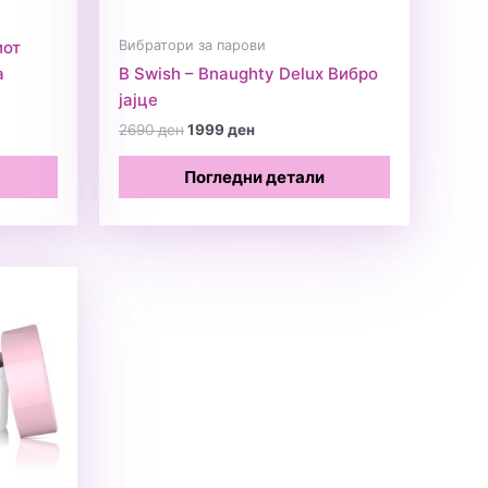
Вибратори за парови
иот
а
B Swish – Bnaughty Delux Вибро
јајце
Original
Current
2690
ден
1999
ден
price
price
was:
is:
Погледни детали
2690 ден.
1999 ден.