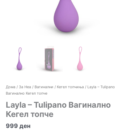
Дома
/
За Неа
/
Вагинални / Кегел топчиња
/ Layla – Tulipano
Вагиналнo Кегел топчe
Layla – Tulipano Вагиналнo
Кегел топчe
999
ден