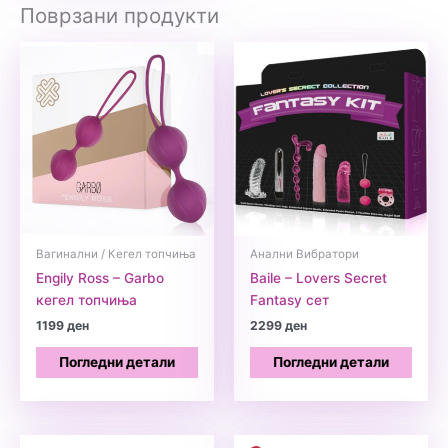
Поврзани продукти
Вагинални / Кегел топчиња
Анални Вибратори
Engily Ross – Garbo
Baile – Lovers Secret
кегел топчиња
Fantasy сет
1199
ден
2299
ден
Погледни детали
Погледни детали