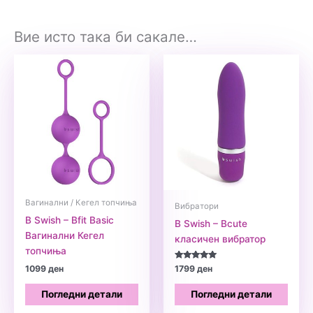
Вие исто така би сакале…
Вагинални / Кегел топчиња
Вибратори
B Swish – Bfit Basic
B Swish – Bcute
Вагинални Кегел
класичен вибратор
топчиња
Оценето
1099
ден
1799
ден
5.00
од 5
Погледни детали
Погледни детали