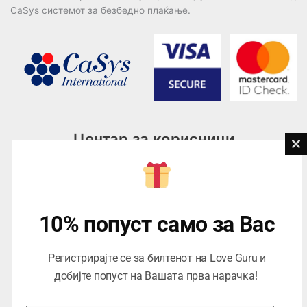
CaSys системот за безбедно плаќање.
Центар за корисници
Cl
th
Тел:
076945497; 076945498
mo
Email:
contact@loveguru.mk
Пон – Пет: 10-21
10% попуст само за Вас
Саб – Нед: 10-18
Регистрирајте се за билтенот на Love Guru и
добијте попуст на Вашата прва нарачка!