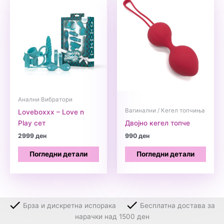
Анални Вибратори
Вагинални / Кегел топчиња
Loveboxxx – Love n
Play сет
Двојно кегел топче
2999
ден
990
ден
Погледни детали
Погледни детали
Брза и дискретна испорака
Бесплатна достава за
нарачки над 1500 ден