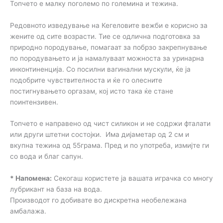
Топчето е малку поголемо по големина и тежина.
Редовното изведување на Кегеловите вежби е корисно за
жените од сите возрасти. Тие се одлична подготовка за
природно породување, помагаат за побрзо закрепнување
по породувањето и ја намалуваат можноста за уринарна
инконтиненција. Со посилни вагинални мускули, ќе ја
подобрите чувствителноста и ќе го олесните
постигнувањето оргазам, кој исто така ќе стане
поинтензивен.
Топчето е направено од чист силикон и не содржи фталати
или други штетни состојки. Има дијаметар од 2 см и
вкупна тежина од 55грама. Пред и по употреба, измијте ги
со вода и благ сапун.
* Напомена:
Секогаш користете ја вашата играчка со многу
лубрикант на база на вода.
Производот го добивате во дискретна необележана
амбалажа.