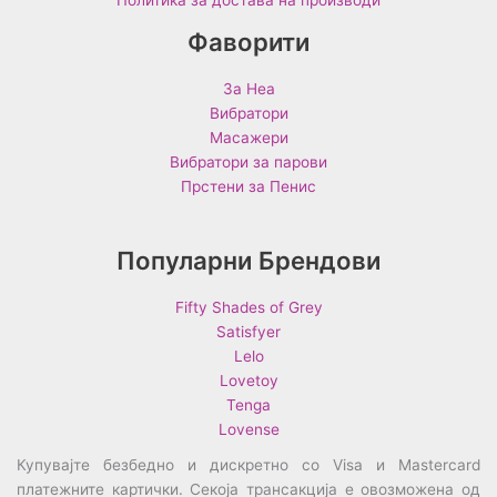
Фаворити
За Неа
Вибратори
Масажери
Вибратори за парови
Прстени за Пенис
Популарни Брендови
Fifty Shades of Grey
Satisfyer
Lelo
Lovetoy
Tenga
Lovense
Купувајте безбедно и дискретно со Visa и Mastercard
платежните картички. Секоја трансакција е овозможена од