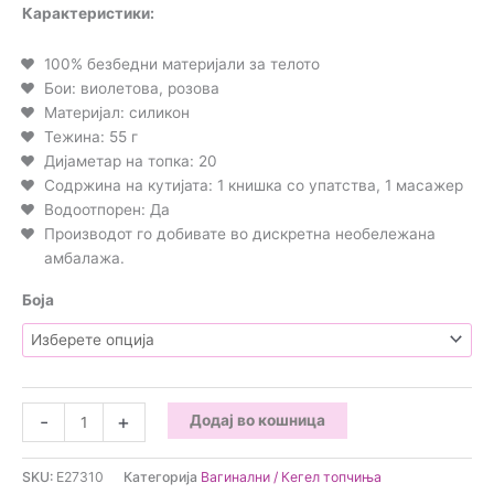
Карактеристики:
100% безбедни материјали за телото
Бои: виолетова, розова
Материјал: силикон
Тежина: 55 г
Дијаметар на топка: 20
Содржина на кутијата: 1 книшка со упатства, 1 масажер
Водоотпорен: Да
Производот го добивате во дискретна необележана
амбалажа.
Боја
Layla
-
+
Додај во кошница
-
Tulipano
SKU:
E27310
Категорија
Вагинални / Кегел топчиња
Вагиналнo