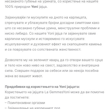
несаканото губење на урината, со користење на нашите
100% природни
Yoni
јајца.
Зајакнувајќи ги мускулите на дното на карлицата,
спречувате и ублажувате бројни досадни симптоми како
што се несакано губење урина, менструални проблеми и
ниско либидо. Со нашите Yoni јајца ги зајакнувате овие
карлични мускули и истовремено го искусувате
исцелувачкиот и духовниот ефект на скапоцените камења
и се поврзувате со сопствената женственост.
Дозволете му на зелениот кварц да го отвори вашето срце
и тело кон ново ниво на свест, задоволство и внатрешна
сила. Совршен подарок за себеси или за некоја посебна
жена во вашиот живот.
Придобивки од користењето на Yoni јајцата:
Користењето на јајцата La GemmesYoni може да ви помогне
да постигнете:
– Поинтензивни оргазми
– Зајакнување на карличниот под