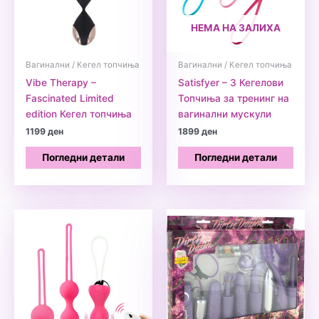
НЕМА НА ЗАЛИХА
Вагинални / Кегел топчиња
Вагинални / Кегел топчиња
Vibe Therapy –
Satisfyer – 3 Кегелови
Fascinated Limited
Топчиња за тренинг на
edition Кегел топчиња
вагинални мускули
1199
ден
1899
ден
Погледни детали
Погледни детали