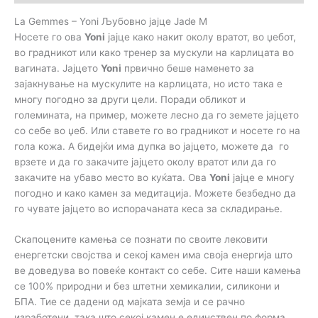
La Gemmes – Yoni Љубовно јајце Jade М
Носете го ова
Yoni
јајце како накит околу вратот, во џебот,
во градникот или како тренер за мускули на карлицата во
вагината. Јајцето
Yoni
првично беше наменето за
зајакнување на мускулите на карлицата, но исто така е
многу погодно за други цели. Поради обликот и
големината, на пример, можете лесно да го земете јајцето
со себе во џеб. Или ставете го во градникот и носете го на
гола кожа. А бидејќи има дупка во јајцето, можете да го
врзете и да го закачите јајцето околу вратот или да го
закачите на убаво место во куќата. Ова
Yoni
јајце е многу
погодно и како камен за медитација. Можете безбедно да
го чувате јајцето во испорачаната кеса за складирање.
Скапоцените камења се познати по своите лековити
енергетски својства и секој камен има своја енергија што
ве доведува во повеќе контакт со себе. Сите наши камења
се 100% природни и без штетни хемикалии, силикони и
БПА. Тие се дадени од мајката земја и се рачно
изработени, така што секој камен е единствен по форма,