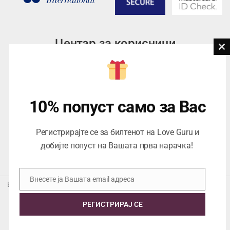
Центар за корисници
Cl
th
Тел:
076945497; 076945498
mo
Email:
contact@loveguru.mk
Пон – Пет: 10-21
10% попуст само за Вас
Саб – Нед: 10-18
Регистрирајте се за билтенот на Love Guru и
добијте попуст на Вашата прва нарачка!
Внесете ја Вашата email адреса
Email
Еуропеан Траде Дооел Скопје, Варшавска 5/1 -5, 1000 Скопје,
ЕДБ 4057021558024
РЕГИСТРИРАЈ СЕ
Copyright © 2026 Love Guru