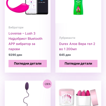
Вибратори
Lovense – Lush 3
Лубриканти
Најдобриот Bluetooth
APP вибратор за
Durex Алое Вера гел 2
парови
во 1 200мл
9290
ден
645
ден
Погледни детали
Погледни детали
-26%