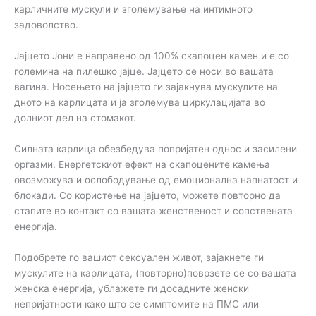
карличните мускули и зголемување на интимното
задоволство.
Јајцето Јони е направено од 100% скапоцен камен и е со
големина на пилешко јајце. Јајцето се носи во вашата
вагина. Носењето на јајцето ги зајакнува мускулите на
дното на карлицата и ја зголемува циркулацијата во
долниот дел на стомакот.
Силната карлица обезбедува попријатен однос и засилени
оргазми. Енергетскиот ефект на скапоцените камења
овозможува и ослободување од емоционална напнатост и
блокади. Со користење на јајцето, можете повторно да
стапите во контакт со вашата женственост и сопствената
енергија.
Подобрете го вашиот сексуален живот, зајакнете ги
мускулите на карлицата, (повторно)поврзете се со вашата
женска енергија, ублажете ги досадните женски
непријатности како што се симптомите на ПМС или