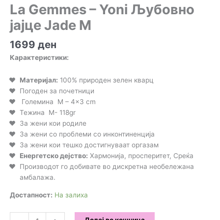
La Gemmes – Yoni Љубовно
јајце Jade М
1699
ден
Карактеристики:
Материјал:
100% природен зелен кварц
Погоден за почетници
Големина M – 4×3 cm
Тежина M- 118gr
За жени кои родиле
За жени со проблеми со инконтиненција
За жени кои тешко достигнуваат оргазам
Енергетско дејство:
Хармонија, просперитет, Среќа
Производот го добивате во дискретна необележана
амбалажа.
Достапност:
На залиха
La