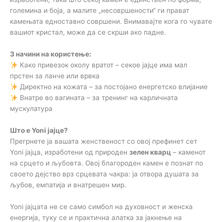
големина и боја, а малите „несовршености“ ги прават
камењата едноставно совршени. Внимавајте кога го чувате
вашиот кристал, може да се скрши ако падне.
3 начини на користење:
Како привезок околу вратот – секое јајце има мал
прстен за ланче или врвка
Директно на кожата – за постојано енергетско влијание
Внатре во вагината – за тренинг на карличната
мускулатура
Што е Yoni јајце?
Прегрнете ја вашата женственост со овој префинет сет
Yoni јајца, изработени од природен
зелен кварц
– каменот
на срцето и љубовта. Овој благороден камен е познат по
своето дејство врз срцевата чакра: ја отвора душата за
љубов, емпатија и внатрешен мир.
Yoni јајцата не се само симбол на духовност и женска
енергија, туку се и практична алатка за јакнење на