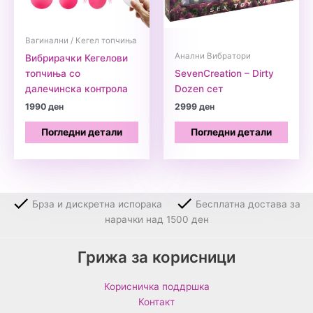
Вагинални / Кегел топчиња
Анални Вибратори
Вибрирачки Кегелови
топчиња со
SevenCreation – Dirty
далечинска контрола
Dozen сет
1990
ден
2999
ден
Погледни детали
Погледни детали
Брза и дискретна испорака
Бесплатна достава за
нарачки над 1500 ден
Грижа за корисници
Корисничка поддршка
Контакт