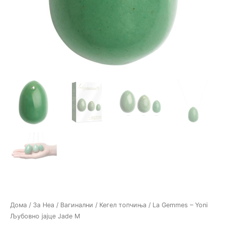
Дома
/
За Неа
/
Вагинални / Кегел топчиња
/ La Gemmes – Yoni
Љубовно јајце Jade М