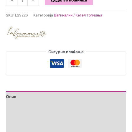
-
+
Додај во кошница
Gemmes
-
SKU:
E29226
Категорија
Вагинални / Кегел топчиња
Yoni
Љубовно
јајце
Jade
М
количина
Сигурно плаќање
Опис
Дополнителни информации
Brand
Прегледи (0)