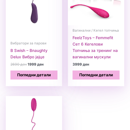
Вагинални / Кегел топчиња
FeelzToys – Femmefit
Вибратори за парови
Сет 6 Кегелови
B Swish – Bnaughty
Топчиња за тренинг на
Delux Вибро јајце
вагинални мускули
Original
Current
2690
ден
1999
ден
3999
ден
price
price
was:
is:
Погледни детали
Погледни детали
2690 ден.
1999 ден.