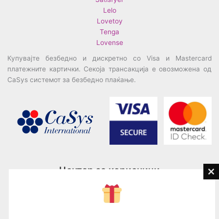
Lelo
Lovetoy
Tenga
Lovense
Купувајте безбедно и дискретно со Visa и Mastercard
платежните картички. Секоја трансакција е овозможена од
CaSys системот за безбедно плаќање.
Центар за корисници
Cl
th
Тел:
076945497; 076945498
mo
Email:
contact@loveguru.mk