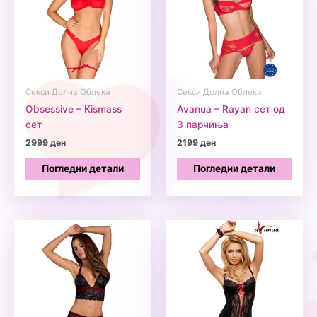
Секси Долна Облека
Секси Долна Облека
Obsessive – Kismass
Avanua – Rayan сет од
сет
3 парчиња
2999
ден
2199
ден
Погледни детали
Погледни детали