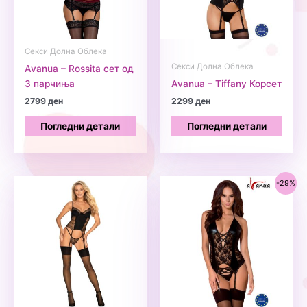
Секси Долна Облека
Секси Долна Облека
Avanua – Rossita сет од
3 парчиња
Avanua – Tiffany Корсет
2799
ден
2299
ден
Погледни детали
Погледни детали
-29%