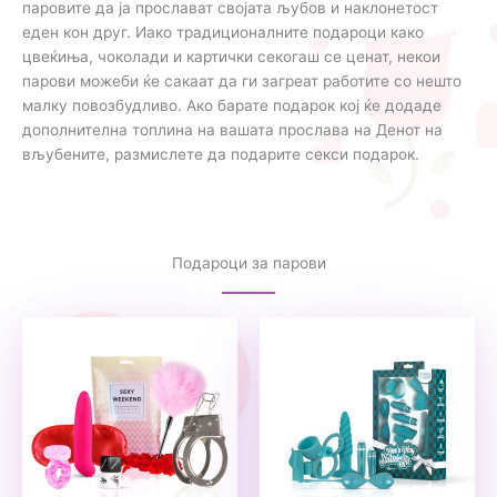
паровите да ја прослават својата љубов и наклонетост
еден кон друг. Иако традиционалните подароци како
цвеќиња, чоколади и картички секогаш се ценат, некои
парови можеби ќе сакаат да ги загреат работите со нешто
малку повозбудливо. Ако барате подарок кој ќе додаде
дополнителна топлина на вашата прослава на Денот на
вљубените, размислете да подарите секси подарок.
Подароци за парови