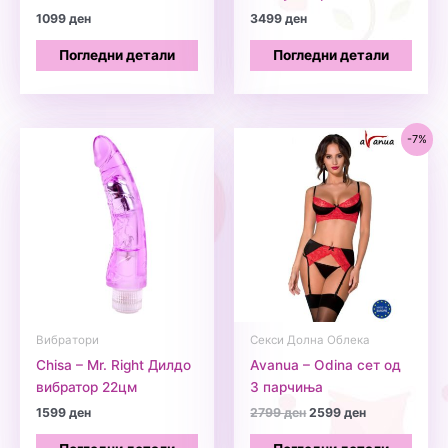
1099
ден
3499
ден
Погледни детали
Погледни детали
-7%
Вибратори
Секси Долна Облека
Chisa – Mr. Right Дилдо
Avanua – Odina сет од
вибратор 22цм
3 парчиња
Original
Current
1599
ден
2799
ден
2599
ден
price
price
was:
is: