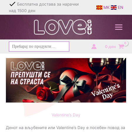
Skip
Брза и дискретна испорака
MK
EN
to
content
Барај
0
ден
за:
Valentine’s Day
Денот на вљубените или Valentine’s Day е посебен повод за