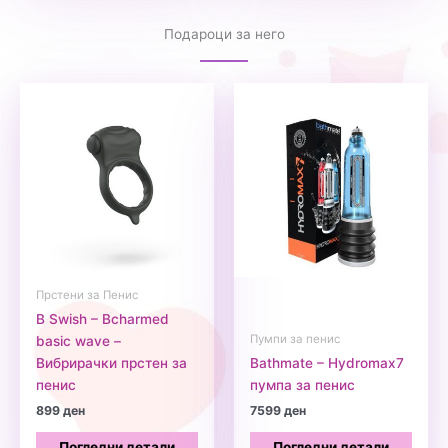
Подароци за него
Прстени за Пенис
B Swish – Bcharmed
Пумпи за пенис
basic wave –
Вибрирачки прстен за
Bathmate – Hydromax7
пенис
пумпа за пенис
899
ден
7599
ден
Погледни детали
Погледни детали