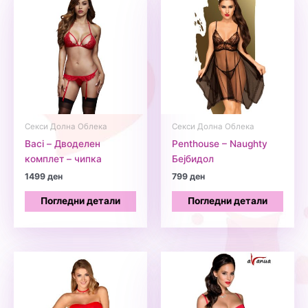
Секси Долна Облека
Секси Долна Облека
Baci – Дводелен
Penthouse – Naughty
комплет – чипка
Бејбидол
1499
ден
799
ден
Погледни детали
Погледни детали