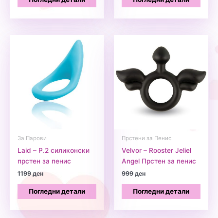
За Парови
Прстени за Пенис
Laid – P.2 силиконски
Velvor – Rooster Jeliel
прстен за пенис
Angel Прстен за пенис
1199
ден
999
ден
Погледни детали
Погледни детали