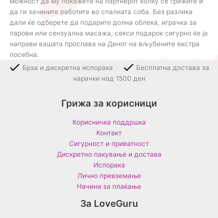
можност да му покажете на партнерот колку се грижите и
да ги зачините работите во спалната соба. Без разлика
дали ќе одберете да подарите долна облека, играчка за
парови или сензуална масажа, секси подарок сигурно ќе ја
направи вашата прослава на Денот на вљубените екстра
посебна.
Брза и дискретна испорака
Бесплатна достава за
нарачки над 1500 ден
Грижа за корисници
Корисничка поддршка
Контакт
Сигурност и приватност
Дискретно пакување и достава
Испорака
Лично превземање
Начини за плаќање
За LoveGuru