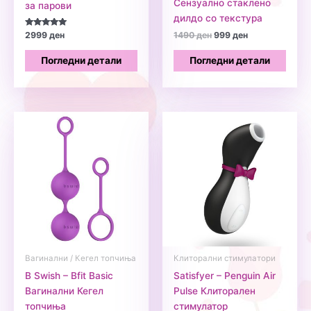
Сензуално стаклено
за парови
дилдо со текстура
Оценето
Original
Current
2999
ден
1490
ден
999
ден
5.00
price
price
од 5
was:
is:
Погледни детали
Погледни детали
1490 ден.
999 ден.
Вагинални / Кегел топчиња
Клиторални стимулатори
B Swish – Bfit Basic
Satisfyer – Penguin Air
Вагинални Кегел
Pulse Клиторален
топчиња
стимулатор