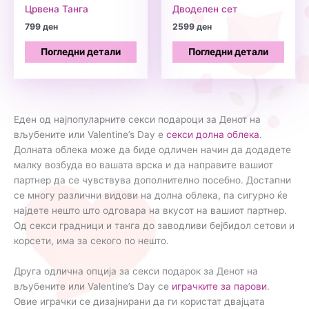
Црвена Танга
Дводелен сет
799
ден
2599
ден
Погледни детали
Погледни детали
Еден од најпопуларните секси подароци за Денот на
вљубените или Valentine’s Day е
секси долна облека
.
Долната облека може да биде одличен начин да додадете
малку возбуда во вашата врска и да направите вашиот
партнер да се чувствува дополнително посебно. Достапни
се многу различни видови на долна облека, па сигурно ќе
најдете нешто што одговара на вкусот на вашиот партнер.
Од секси градници и танга до заводливи бејбидол сетови и
корсети, има за секого по нешто.
Друга одлична опција за секси подарок за Денот на
вљубените или Valentine’s Day се
играчките за парови
.
Овие играчки се дизајнирани да ги користат двајцата