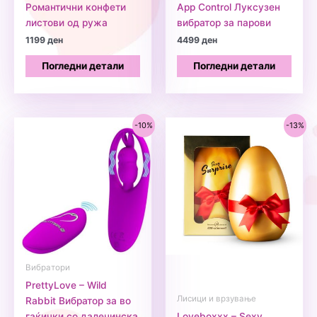
Романтични конфети
App Control Луксузен
листови од ружа
вибратор за парови
1199
ден
4499
ден
Погледни детали
Погледни детали
-10%
-13%
Вибратори
PrettyLove – Wild
Лисици и врзување
Rabbit Вибратор за во
гаќички со далечинска
Loveboxxx – Sexy