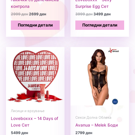
контрола
Surprise Egg Сет
Original
Current
Original
Current
2999
ден
2699
ден
3999
ден
3499
ден
price
price
price
price
was:
is:
was:
is:
Погледни детали
Погледни детали
2999 ден.
2699 ден.
3999 ден.
3499 ден.
Лисици и врзување
Секси Долна Облека
Loveboxxx – 14 Days of
Love Сет
Avanua – Melek Боди
5499
ден
2799
ден