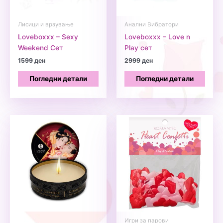
Лисици и врзување
Анални Вибратори
Loveboxxx – Sexy
Loveboxxx – Love n
Weekend Сет
Play сет
1599
ден
2999
ден
Погледни детали
Погледни детали
Игри за парови