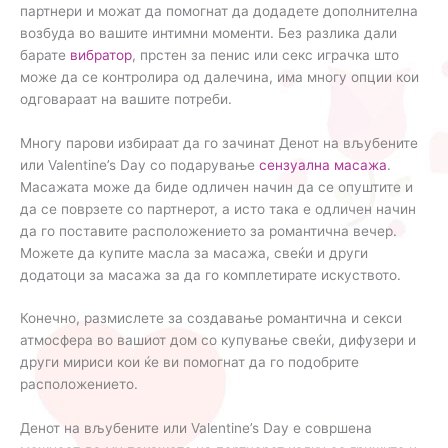
партнери и можат да помогнат да додадете дополнителна
возбуда во вашите интимни моменти. Без разлика дали
барате
вибратор
, прстен за пенис или секс играчка што
може да се контролира од далечина, има многу опции кои
одговараат на вашите потреби.
Многу парови избираат да го зачинат Денот на вљубените
или Valentine’s Day со подарување
сензуална масажа
.
Масажата може да биде одличен начин да се опуштите и
да се поврзете со партнерот, а исто така е одличен начин
да го поставите расположението за романтична вечер.
Можете да купите масла за масажа, свеќи и други
додатоци за масажа за да го комплетирате искуството.
Конечно, размислете за создавање романтична и секси
атмосфера во вашиот дом со купување свеќи, дифузери и
други мириси кои ќе ви помогнат да го подобрите
расположението.
Денот на вљубените или Valentine’s Day е совршена