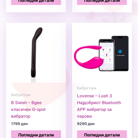
Погледни детали
Погледни детали
2799 ден.
2599 ден.
Вибратори
Вибратори
Lovense – Lush 3
B Swish – Bgee
Најдобриот Bluetooth
класичен G-spot
APP вибратор за
вибратор
парови
1799
ден
9290
ден
Погледни детали
Погледни детали