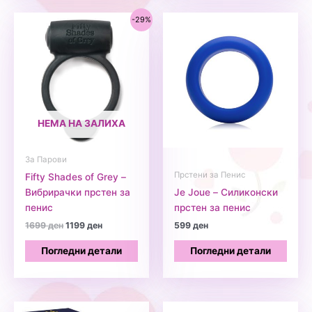
-29%
НЕМА НА ЗАЛИХА
За Парови
Прстени за Пенис
Fifty Shades of Grey –
Вибрирачки прстен за
Je Joue – Силиконски
пенис
прстен за пенис
Original
Current
1699
ден
1199
ден
599
ден
price
price
was:
is:
Погледни детали
Погледни детали
1699 ден.
1199 ден.