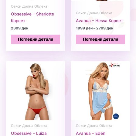
Секси Долна Облека
Секси Долна Облека
Obsessive – Sharlotte
Корсет
Avanua – Hessa Корсет
Price
2399
ден
1999
ден
–
2799
ден
range:
1999 ден
Погледни детали
Погледни детали
through
2799 ден
Секси Долна Облека
Секси Долна Облека
Obsessive – Luiza
Avanua – Eden