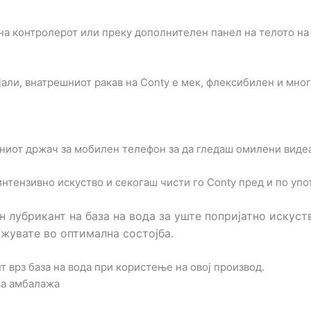
на контролерот или преку дополнителен панел на телото на 
али, внатрешниот ракав на Conty е мек, флексибилен и мног
ниот држач за мобилен телефон за да гледаш омилени видеа 
нтензивно искуство и секогаш чисти го Conty пред и по упот
 лубрикант на база на вода за уште попријатно искуст
ржувате во оптимална состојба.
 врз база на вода при користење на овој производ.
на амбалажа