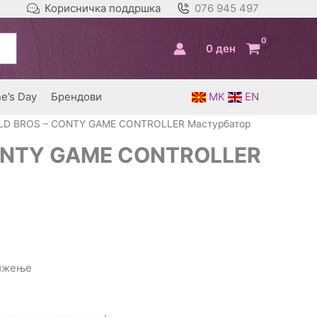
Корисничка поддршка
076 945 497
0
ден
ne’s Day
Брендови
MK
EN
LD BROS – CONTY GAME CONTROLLER Мастурбатор
ONTY GAME CONTROLLER
вижење