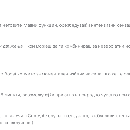
т неговите главни функции, обезбедувајќи интензивни сензац
ки движења
– кои можеш да ги комбинираш за неверојатни ис
о Boost копчето за моментален изблик на сила што ќе те од
 6 минути, овозможувајќи пријатно и природно чувство при с
е го вклучиш Conty, ќе слушаш сензуални, возбудливи стенк
е се вклучени.)