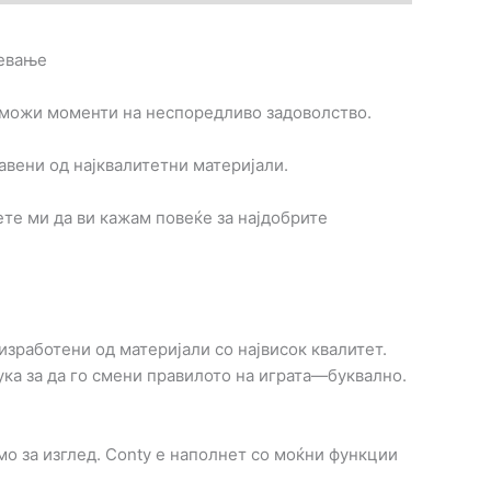
ревање
озможи моменти на неспоредливо задоволство.
равени од најквалитетни материјали.
ете ми да ви кажам повеќе за најдобрите
зработени од материјали со највисок квалитет.
тука за да го смени правилото на играта—буквално.
мо за изглед. Conty е наполнет со моќни функции