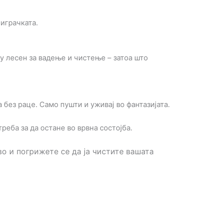
играчката.
у лесен за вадење и чистење – затоа што
без раце. Само пушти и уживај во фантазијата.
реба за да остане во врвна состојба.
во и погрижете се да ја чистите вашата