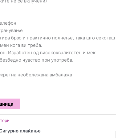
ките не се вклучени)
телефон
странување
тира брзо и практично полнење, така што секогаш
мен кога ви треба.
он: Изработен од висококвалитетен и мек
 безбедно чувство при употреба.
искретна необележана амбалажа
ошница
тори
Сигурно плаќање