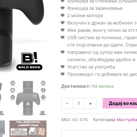
Функција за стенкање (слушал
Функција за зајакнување
2 моќни мотори
Вклучен е држач за мобилен 
Мек ракав, многу лесен за от
USB систем за полнење, гаран
сте подготвени да одите. Спре
Направено од супер мек силик
силикон, обезбедува удобно и
Упатство за употреба
Производот го добивате во д
Достапност:
На залиха
BOLD
-
+
Додај во к
BROS
-
SKU:
AC-476
Категорија
Мастурба
CONTY
GAME