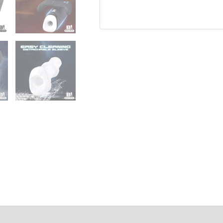
CONTROLLER
Мастурбатор
количина