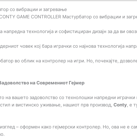
ор со вибрации и загревање
 CONTY GAME CONTROLLER Мастурбатор со вибрации и заг
а напредна технологија и софистициран дизајн за да ви ов
одерниот човек кој бара играчки со најнова технологија нап
атор во облик на контролер на игри. Но, почекајте, дозвол
 Задоволство на Современиот Гејмер
то на вашето задоволство со технолошки напредни играчки и
 стил и вистинско уживање, нашиот прв производ,
Conty
, е 
зглед – оформен како гејмерски контролер. Но, ова не е са
о.