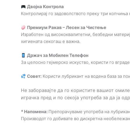
Двојна Контрола
Контролирај го задоволството преку три копчиња 
Премиум Ракав – Лесен за Чистење
Изработен од висококвалитетни, безбедни материј
хигиената секогаш е важна.
Држач за Мобилен Телефон
За целосно гејмерско искуство, користи го вграде
Совет:
Користи лубрикант на водена база за пои
Не заборавајте да го користите вашиот омилен
играчка пред и по секоја употреба за да ја од
* Напомена:
Препорачуваме употреба на лубрикант
Производот го добивате во дискретна необележа