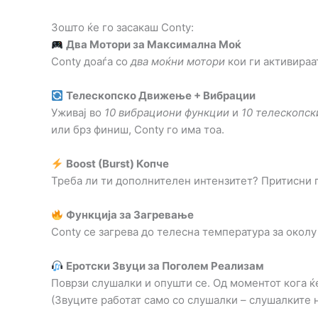
Зошто ќе го засакаш Conty:
Два Мотори за Максимална Моќ
Conty доаѓа со
два моќни мотори
кои ги активираа
Телескопско Движење + Вибрации
Уживај во
10 вибрациони функции
и
10 телескопс
или брз финиш, Conty го има тоа.
Boost (Burst) Копче
Треба ли ти дополнителен интензитет? Притисни г
Функција за Загревање
Conty се загрева до телесна температура за околу
Еротски Звуци за Поголем Реализам
Поврзи слушалки и опушти се. Од моментот кога ќ
(Звуците работат само со слушалки – слушалките н