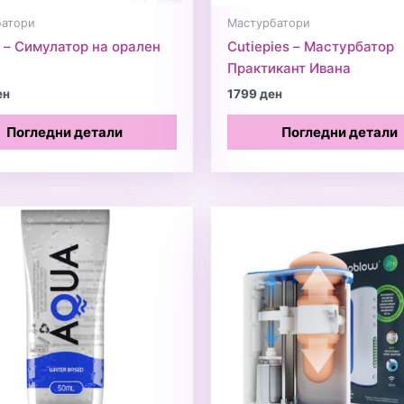
батори
Мастурбатори
r – Симулатор на орален
Cutiepies – Мастурбатор
Практикант Ивана
ен
1799
ден
Погледни детали
Погледни детали