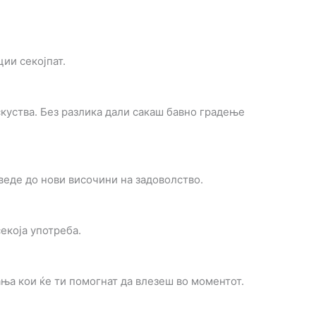
ии секојпат.
куства. Без разлика дали сакаш бавно градење
веде до нови височини на задоволство.
екоја употреба.
ања кои ќе ти помогнат да влезеш во моментот.