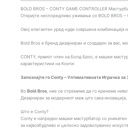
BOLD BROS – CONTY GAME CONTROLLER Мастурбат
Откријте неспоредливо уживање со BOLD BROS –
Овој елегантен уред нуди совршена комбинација н
Bold Bros е бренд дизајниран и создаден за вас, м
CONTY, првиот член на Болд Брос, е машки мастурб
карактеристики на Конти:
Запознајте го Conty – Ултимативната Играчка за
Во
Bold Bros
, ние се стремиме да го кренеме ниво
Дизајниран за модерниот маж што сака иновација,
Што е Conty?
Conty е напреден машки мастурбатор со уникатен и
за највозбудливо и целосно задоволувачко искуств