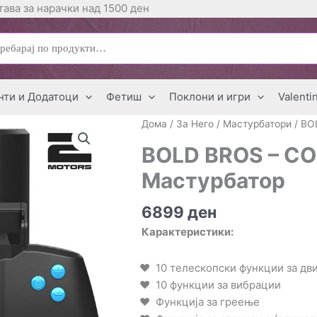
ава за нарачки над 1500 ден
ај
нти и Додатоци
Фетиш
Поклони и игри
Valenti
Дома
/
За Него
/
Мастурбатори
/ BO
BOLD BROS – C
Мастурбатор
6899
ден
Карактеристики:
10 телескопски функции за д
10 функции за вибрации
Функција за греење