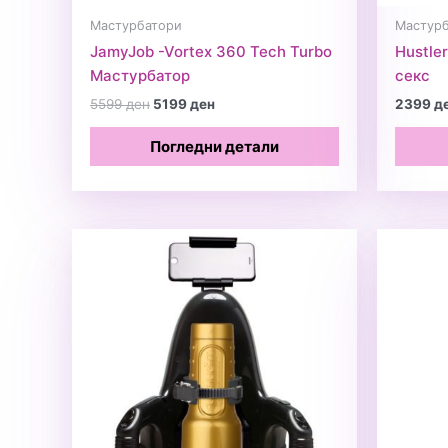
Мастурбатори
Мастур
JamyJob -Vortex 360 Tech Turbo
Hustle
Мастурбатор
секс
Original
Current
5599
ден
5199
ден
2399
д
price
price
was:
is:
Погледни детали
5599 ден.
5199 ден.