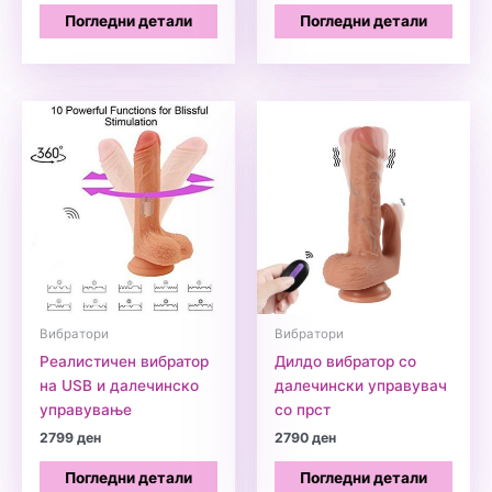
was:
is:
Погледни детали
Погледни детали
1299 ден.
899 ден.
Вибратори
Вибратори
Реалистичен вибратор
Дилдо вибратор со
на USB и далечинско
далечински управувач
управување
со прст
2799
ден
2790
ден
Погледни детали
Погледни детали