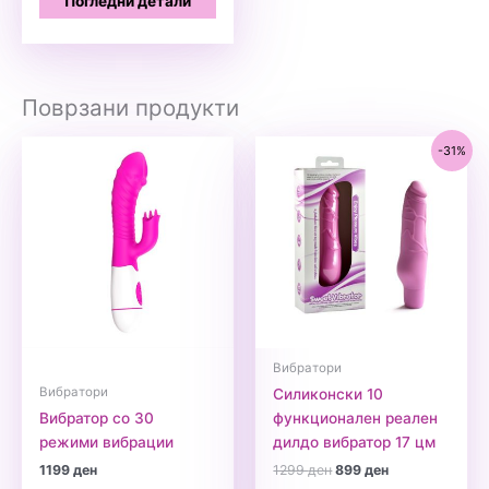
Погледни детали
Поврзани продукти
-31%
Вибратори
Вибратори
Силиконски 10
Вибратор со 30
функционален реален
режими вибрации
дилдо вибратор 17 цм
Original
Current
1199
ден
1299
ден
899
ден
price
price