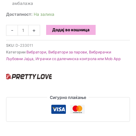
амбалажа
Достапност:
На залиха
PrettyLove
-
+
Додај во кошница
-
Catalina
SKU:
D-233011
App
Категории
Вибратори
,
Вибратори за парови
,
Вибрирачки
Control
Љубовни Јајца
,
Играчки со далечинска контрола или Mob App
Луксузен
вибратор
за
парови
количина
Сигурно плаќање