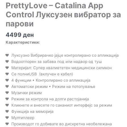
PrettyLove – Catalina App
Control Луксузен вибратор за
парови
4499
ден
Карактеристики:
Луксузно Вибрирачко јајце контролирано со апликација
Водоотпорен за забава под или надвор од туш
Материјал: Супер квалиететен медицински силикон
Се полниUSB (вклучен е кабел)
4 функции • Контролирано со апликација
Автоматски режим • Режим на потопување
Музички режим
Режим за контрола на долги растојанија
Кликнете и внесете го саканиот интерфејс за режим
Функција на меморија
Мултиплеер
Производот го добивате во дискретна необележана