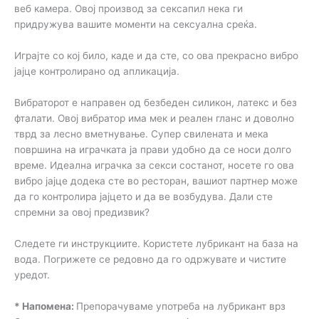
веб камера. Овој производ за сексапил нека ги
придружува вашите моменти на сексуална среќа.
Играјте со кој било, каде и да сте, со ова прекрасно вибро
јајце контролирано од апликација.
Вибраторот е направен од безбеден силикон, латекс и без
фталати. Овој вибратор има мек и реален гланс и доволно
тврд за лесно вметнување. Супер свилената и мека
површина на играчката ја прави удобно да се носи долго
време. Идеална играчка за секси состанот, носете го ова
вибро јајце додека сте во ресторан, вашиот партнер може
да го контролира јајцето и да ве возбудува. Дали сте
спремни за овој предизвик?
Следете ги инструкциите. Користете лубрикант на база на
вода. Погрижете се редовно да го одржувате и чистите
уредот.
* Напомена:
Препорачуваме употреба на лубрикант врз