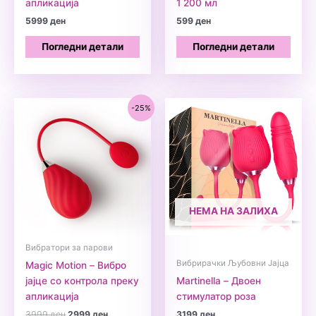
апликација
1 200 мл
5999
ден
599
ден
Погледни детали
Погледни детали
-25%
НЕМА НА ЗАЛИХА
Вибратори за парови
Вибрирачки Љубовни Јајца
Magic Motion – Вибро
јајце со контрола преку
Martinella – Двоен
апликација
стимулатор роза
Original
Current
3999
ден
2999
ден
3199
ден