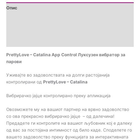
Опис
Дополнителни информации
Brand
Прегледи (0)
PrettyLove – Catalina App Control Луксузен вибратор за
парови
Уживајте во задоволствата на долги растојанија
контролирани од
PrettyLove – Catalina
Вибрирачко јајце контролирано преку апликација
Овозможете му на вашиот партнер на врвно задоволство
со ова прекрасно вибрирачко јајце – од далечина!
Предадете ги контролите на вашиот љубовник кој е далеку
од вас за постојана интимност од било каде. Споделете го
вашето задоволство преку функцијата за интерактивната