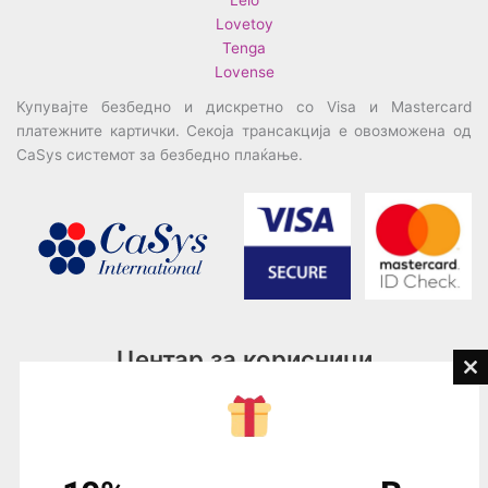
Lelo
Lovetoy
Tenga
Lovense
Купувајте безбедно и дискретно со Visa и Mastercard
платежните картички. Секоја трансакција е овозможена од
CaSys системот за безбедно плаќање.
Центар за корисници
Cl
th
Тел:
076945497; 076945498
mo
Email:
contact@loveguru.mk
Пон – Пет: 10-21