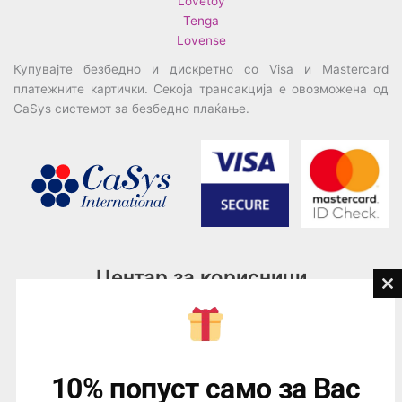
Lovetoy
Tenga
Lovense
Купувајте безбедно и дискретно со Visa и Mastercard
платежните картички. Секоја трансакција е овозможена од
CaSys системот за безбедно плаќање.
Центар за корисници
Cl
th
Тел:
076945497; 076945498
mo
Email:
contact@loveguru.mk
Пон – Пет: 10-21
10% попуст само за Вас
Саб – Нед: 10-18