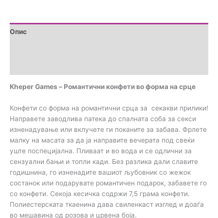
количина
Опис
Дополнителни информации
Прегледи (0)
Kheper Games – Романтични конфети во форма на срце
Конфети со форма на романтични срца за секакви прилики!
Направете заводлива патека до спалната соба за секси
изненадување или вклучете ги поканите за забава. Фрлете
малку на масата за да ја направите вечерата под свеќи
уште поспецијална. Пливаат и во вода и се одлични за
сензуални бањи и топли кади. Без разлика дали славите
годишнина, го изненадите вашиот љубовник со жежок
состанок или подарувате романтичен подарок, забавете го
со конфети. Секоја кесичка содржи 7,5 грама конфети.
Полиестерската ткаенина дава свиленкаст изглед и доаѓа
во мешавина од розова и црвена боја.