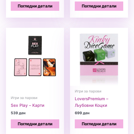
Погледни детали
Погледни детали
Игри за парови
Игри за парови
LoversPremium –
Sex Play – Карти
Љубовни Коцки
539
ден
699
ден
Погледни детали
Погледни детали