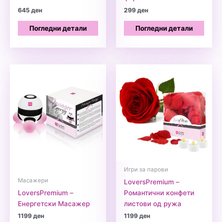
645
ден
299
ден
Погледни детали
Погледни детали
Игри за парови
Масажери
LoversPremium –
LoversPremium –
Романтични конфети
Енергетски Масажер
листови од ружа
1199
ден
1199
ден