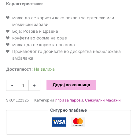
Карактеристики:
може да се користи како поклон за ергенски или
момински забави
Боја: Розова и Црвена
конфети во форма на срце
можат да се користат во вода
Производот го добивате во дискретна необележана
амбалажа
Достапност:
На залиха
Kheper
-
+
Додај во кошница
Games
-
SKU:
E22325
Категории
Игри за парови
,
Сензуални Масажи
Романтични
конфети
Сигурно плаќање
во
форма
на
срце